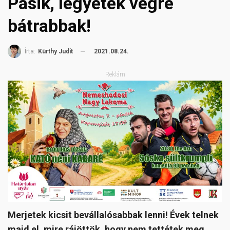
Pasik, legyetek végre
bátrabbak!
2021.08.24.
Írta:
Kürthy Judit
Reklám
Merjetek kicsit bevállalósabbak lenni! Évek telnek
majd el, mire rájöttök, hogy nem tettétek meg,