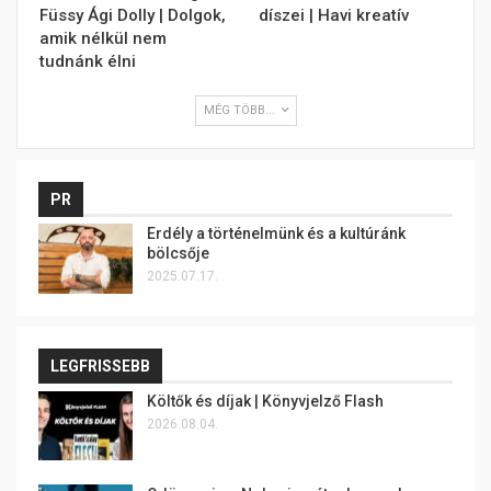
Füssy Ági Dolly | Dolgok,
díszei | Havi kreatív
amik nélkül nem
tudnánk élni
MÉG TÖBB...
PR
Erdély a történelmünk és a kultúránk
bölcsője
2025.07.17.
LEGFRISSEBB
Költők és díjak | Könyvjelző Flash
2026.08.04.