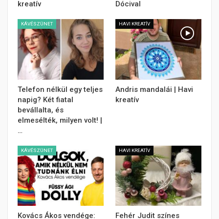
kreatív
Dócival
KÁVÉSZÜNET
HAVI KREATÍV
Telefon nélkül egy teljes
Andris mandalái | Havi
napig? Két fiatal
kreatív
bevállalta, és
elmesélték, milyen volt! |
…
KÁVÉSZÜNET
HAVI KREATÍV
Kovács Ákos vendége:
Fehér Judit színes