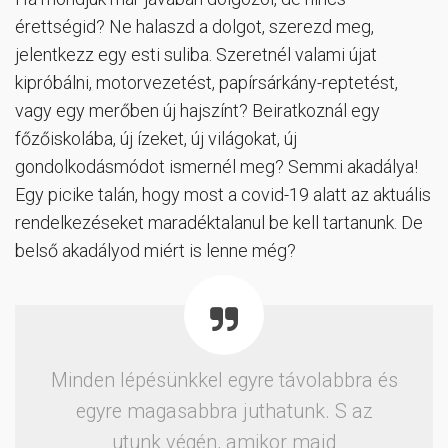
érettségid? Ne halaszd a dolgot, szerezd meg,
jelentkezz egy esti suliba. Szeretnél valami újat
kipróbálni, motorvezetést, papírsárkány-reptetést,
vagy egy merőben új hajszínt? Beiratkoznál egy
főzőiskolába, új ízeket, új világokat, új
gondolkodásmódot ismernél meg? Semmi akadálya!
Egy picike talán, hogy most a covid-19 alatt az aktuális
rendelkezéseket maradéktalanul be kell tartanunk. De
belső akadályod miért is lenne még?
Minden lépésünkkel egyre távolabbra és
egyre magasabbra juthatunk. S az
utunk végén, amikor majd