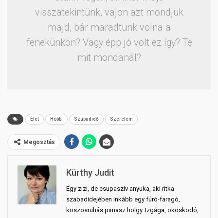
visszatekintünk, vajon azt mondjuk
majd, bár maradtunk volna a
fenekünkön? Vagy épp jó volt ez így? Te
mit mondanál?
Élet
Hobbi
Szabadidő
Szerelem
Megosztás
Kürthy Judit
Egy zizi, de csupaszív anyuka, aki ritka
szabadidejében inkább egy fúró-faragó,
koszosruhás pimasz hölgy. Izgága, okoskodó,