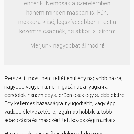
lennénk. Nemcsak a szerelemben,
hanem minden másban is. Fúh,
mekkora klisé, legszívesebben most a
kezemre csapnék, de akkor is leírom:
Merjünk nagyobbat álmodni!
Persze itt most nem feltétlenül egy nagyobb házra,
nagyobb vagyonra, nem igazán az anyagiakra
gondolok, hanem egyszerűen csak egy szebb életre.
Egy kellemes házasságra, nyugodtabb, vagy épp
vadabb életvezetésre, izgalmas hobbikra, több
adakozásra és másokért tett közösségi munkára.
Ha mondjuk már javában dolgozol, de nincs