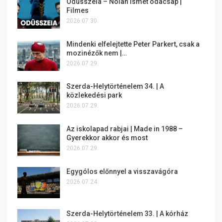
Odüsszeia – Nolan ismét odacsap |
Filmes
2026.07.30.
Mindenki elfelejtette Peter Parkert, csak a
mozinézők nem |…
2026.07.29.
Szerda-Helytörténelem 34. | A
közlekedési park
2026.07.29.
Az iskolapad rabjai | Made in 1988 –
Gyerekkor akkor és most
2026.07.29.
Egygólos előnnyel a visszavágóra
2026.07.24.
Szerda-Helytörténelem 33. | A kórház