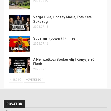
2026.07.22.
Varga Lívia, Lipcsey Mária, Tóth Kata |
Sokszög
2026.07.18.
Supergirl (power) | Filmes
2026.07.16.
A Nemzetközi Booker-díj | Könyvjelző
Flash
2026.07.13.
ELŐZŐ
KÖVETKEZŐ
ROVATOK