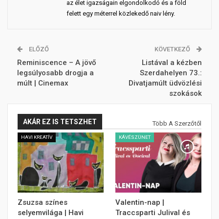
az élet igazságain elgondolkodó és a föld
felett egy méterrel közlekedő naiv lény.
ELŐZŐ
KÖVETKEZŐ
Reminiscence – A jövő
Listával a kézben
legsúlyosabb drogja a
Szerdahelyen 73.:
múlt | Cinemax
Divatjamúlt üdvözlési
szokások
AKÁR EZ IS TETSZHET
Több A Szerzőtől
HAVI KREATÍV
KÁVÉSZÜNET
Zsuzsa színes
Valentin-nap |
selyemvilága | Havi
Traccsparti Julival és