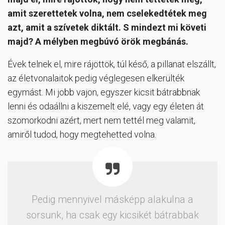
amit szerettetek volna, nem cselekedtétek meg
azt, amit a szívetek diktált. S mindezt mi követi
majd? A mélyben megbúvó örök megbánás.
Évek telnek el, mire rájöttök, túl késő, a pillanat elszállt,
az életvonalaitok pedig véglegesen elkerülték
egymást. Mi jobb vajon, egyszer kicsit bátrabbnak
lenni és odaállni a kiszemelt elé, vagy egy életen át
szomorkodni azért, mert nem tettél meg valamit,
amiről tudod, hogy megtehetted volna.
Pedig mennyivel másképp alakulna a
sorsunk, ha csak egy kicsikét bátrabbak