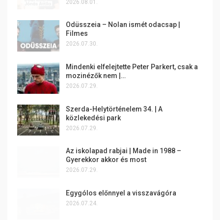
2026.08.01.
Odüsszeia – Nolan ismét odacsap |
Filmes
2026.07.30.
Mindenki elfelejtette Peter Parkert, csak a
mozinézők nem |…
2026.07.29.
Szerda-Helytörténelem 34. | A
közlekedési park
2026.07.29.
Az iskolapad rabjai | Made in 1988 –
Gyerekkor akkor és most
2026.07.29.
Egygólos előnnyel a visszavágóra
2026.07.24.