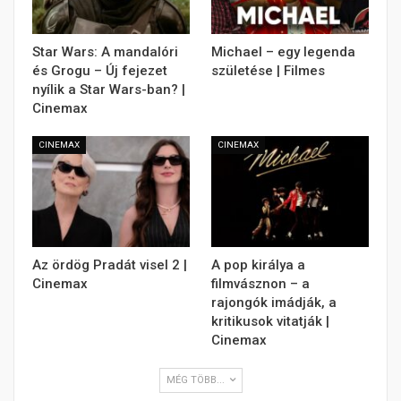
Star Wars: A mandalóri
Michael – egy legenda
és Grogu – Új fejezet
születése | Filmes
nyílik a Star Wars-ban? |
Cinemax
CINEMAX
CINEMAX
Az ördög Pradát visel 2 |
A pop királya a
Cinemax
filmvásznon – a
rajongók imádják, a
kritikusok vitatják |
Cinemax
MÉG TÖBB...