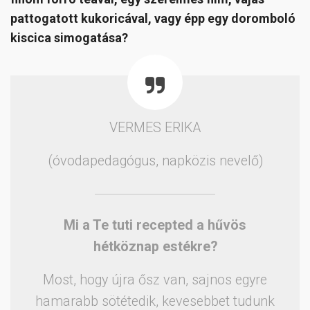
pattogatott kukoricával, vagy épp egy doromboló
kiscica simogatása?
VERMES ERIKA
(óvodapedagógus, napközis nevelő)
Mi a Te tuti recepted a hűvös
hétköznap estékre?
Most, hogy újra ősz van, sajnos egyre
hamarabb sötétedik, kevesebbet tudunk