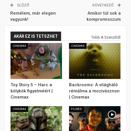
ELŐZŐ
KÖVETKEZŐ
Remélem, már elegen
Amikor túl sok a
vagyunk!
kompromisszum
AKÁR EZ IS TETSZHET
Több A Szerzőtől
CINEMAX
CINEMAX
Toy Story 5 – Harc a
Backrooms: A világháló
kölykök figyelméért |
rémálma a mozivásznon
Cinemax
| Cinemax
CINEMAX
FILMES