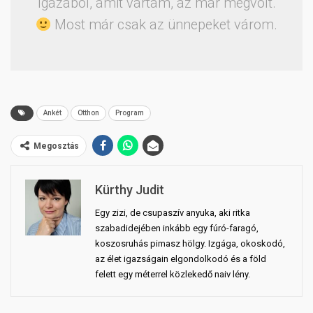
Igazából, amit vártam, az már megvolt.
Most már csak az ünnepeket várom.
Ankét
Otthon
Program
Megosztás
Kürthy Judit
Egy zizi, de csupaszív anyuka, aki ritka
szabadidejében inkább egy fúró-faragó,
koszosruhás pimasz hölgy. Izgága, okoskodó,
az élet igazságain elgondolkodó és a föld
felett egy méterrel közlekedő naiv lény.