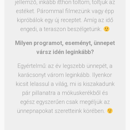
jellemző, inkább itthon töltöm, töltjük az
estéket. Párommal filmezünk vagy épp
kipróbálok egy új receptet. Amíg az idő
engedi, a teraszon beszélgetünk.
Milyen programot, eseményt, ünnepet
vársz idén leginkább?
Egyértelmű: az év legszebb ünnepét, a
karácsonyt várom leginkább. Ilyenkor
kicsit lelassul a világ, mi is kiszakadunk
pár pillanatra a mókuskerékből és
egész egyszerűen csak megéljük az
ünnepnapokat szeretteink körében.