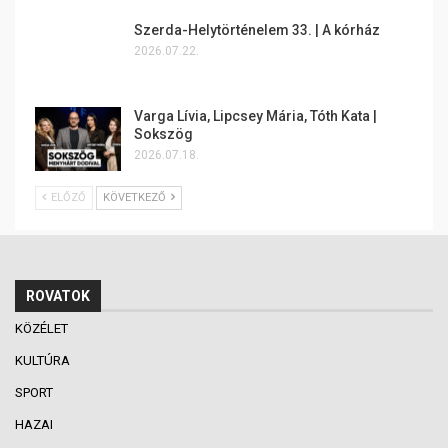
Szerda-Helytörténelem 33. | A kórház
2026.07.22.
Varga Lívia, Lipcsey Mária, Tóth Kata |
Sokszög
2026.07.18.
ELŐZŐ
KÖVETKEZŐ
ROVATOK
KÖZÉLET
KULTÚRA
SPORT
HAZAI