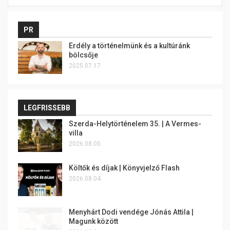
PR
Erdély a történelmünk és a kultúránk
bölcsője
2025.07.17.
LEGFRISSEBB
Szerda-Helytörténelem 35. | A Vermes-
villa
2026.08.05.
Költők és díjak | Könyvjelző Flash
2026.08.04.
Menyhárt Dodi vendége Jónás Attila |
Magunk között