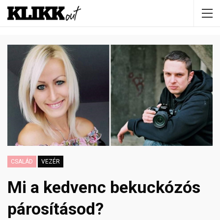
CSALÁD
VEZÉR
Mi a kedvenc bekuckózós
párosításod?