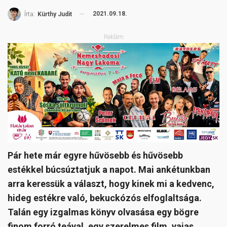
2021.09.18.
Írta:
Kürthy Judit
Reklám
Pár hete már egyre hűvösebb és hűvösebb
estékkel búcsúztatjuk a napot. Mai ankétunkban
arra keressük a választ, hogy kinek mi a kedvenc,
hideg estékre való, bekuckózós elfoglaltsága.
Talán egy izgalmas könyv olvasása egy bögre
finom forró teával, egy szerelmes film, vajas