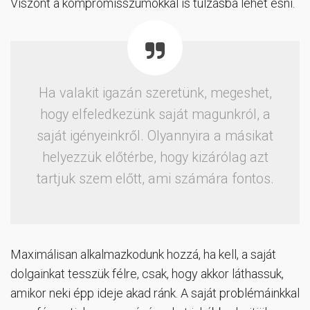
Viszont a kompromisszumokkal is túlzásba lehet esni.
Ha valakit igazán szeretünk, megeshet,
hogy elfeledkezünk saját magunkról, a
saját igényeinkről. Olyannyira a másikat
helyezzük előtérbe, hogy kizárólag azt
tartjuk szem előtt, ami számára fontos.
Maximálisan alkalmazkodunk hozzá, ha kell, a saját
dolgainkat tesszük félre, csak, hogy akkor láthassuk,
amikor neki épp ideje akad ránk. A saját problémáinkkal