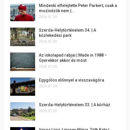
Mindenki elfelejtette Peter Parkert, csak a
mozinézők nem |…
2026.07.29.
Szerda-Helytörténelem 34. | A
közlekedési park
2026.07.29.
Az iskolapad rabjai | Made in 1988 –
Gyerekkor akkor és most
2026.07.29.
Egygólos előnnyel a visszavágóra
2026.07.24.
Szerda-Helytörténelem 33. | A kórház
2026.07.22.
Varga Lívia, Lipcsey Mária, Tóth Kata |