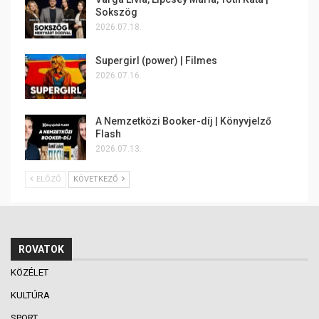
Sokszög
2026.07.18.
Supergirl (power) | Filmes
2026.07.16.
A Nemzetközi Booker-díj | Könyvjelző
Flash
2026.07.13.
ELŐZŐ
KÖVETKEZŐ
ROVATOK
KÖZÉLET
KULTÚRA
SPORT