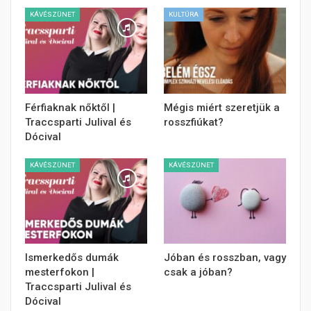
KÁVÉSZÜNET
KULTÚRA
Férfiaknak nőktől |
Mégis miért szeretjük a
Traccsparti Julival és
rosszfiúkat?
Dócival
KÁVÉSZÜNET
KÁVÉSZÜNET
Ismerkedős dumák
Jóban és rosszban, vagy
mesterfokon |
csak a jóban?
Traccsparti Julival és
Dócival