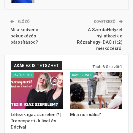
ELŐZŐ
KÖVETKEZŐ
Mi a kedvenc
A SzerdaHelyzet
bekuckózós
nyilatkozik a
párosításod?
Rózsahegy–DAC (1:2)
mérkőzésről
AKÁR EZ IS TETSZHET
Több A Szerzőtől
KÁVÉSZÜNET
KÁVÉSZÜNET
Létezik igaz szerelem? |
Mi a normális?
Traccsparti Julival és
Dócival