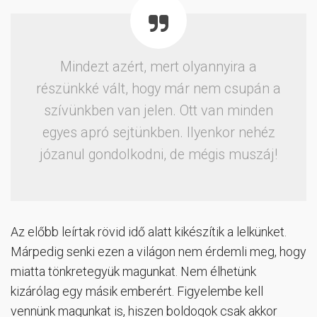
Mindezt azért, mert olyannyira a
részünkké vált, hogy már nem csupán a
szívünkben van jelen. Ott van minden
egyes apró sejtünkben. Ilyenkor nehéz
józanul gondolkodni, de mégis muszáj!
Az előbb leírtak rövid idő alatt kikészítik a lelkünket.
Márpedig senki ezen a világon nem érdemli meg, hogy
miatta tönkretegyük magunkat. Nem élhetünk
kizárólag egy másik emberért. Figyelembe kell
vennünk magunkat is, hiszen boldogok csak akkor