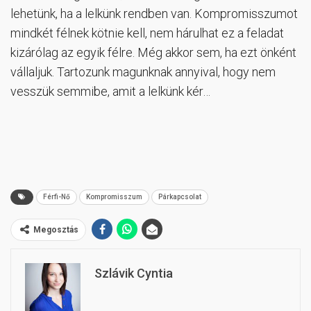
lehetünk, ha a lelkünk rendben van. Kompromisszumot
mindkét félnek kötnie kell, nem hárulhat ez a feladat
kizárólag az egyik félre. Még akkor sem, ha ezt önként
vállaljuk. Tartozunk magunknak annyival, hogy nem
vesszük semmibe, amit a lelkünk kér…
Férfi-Nő
Kompromisszum
Párkapcsolat
Megosztás
Szlávik Cyntia