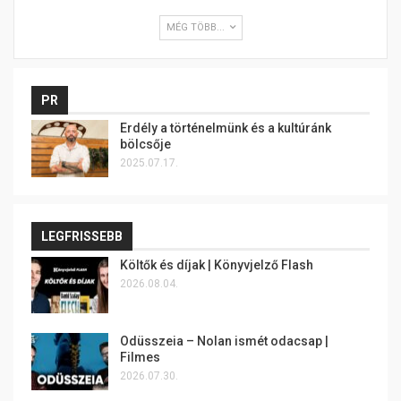
MÉG TÖBB...
PR
Erdély a történelmünk és a kultúránk
bölcsője
2025.07.17.
LEGFRISSEBB
Költők és díjak | Könyvjelző Flash
2026.08.04.
Odüsszeia – Nolan ismét odacsap |
Filmes
2026.07.30.