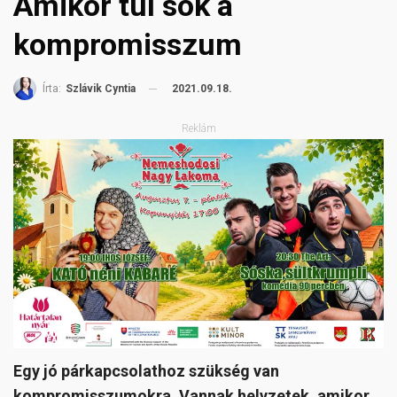
Amikor túl sok a
kompromisszum
2021.09.18.
Írta:
Szlávik Cyntia
Reklám
Egy jó párkapcsolathoz szükség van
kompromisszumokra. Vannak helyzetek, amikor