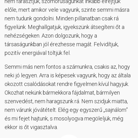
nem fárasztjuk, szomorúságunkat inkább elrejtjük
előle, mert amikor vele vagyunk, szinte semmi másra
nem tudunk gondolni. Minden pillanatban csak rá
figyelünk. Meghallgatjuk, igyekszünk átsegíteni őt a
nehézségeken. Azon dolgozunk, hogy a
társaságunkban jól érezhesse magát. Felvidítjuk,
pozitív energiával töltjük fel.
Semmi más nem fontos a számunkra, csakis az, hogy
neki jó legyen. Arra is képesek vagyunk, hogy az általa
okozott csalódásokat rendre figyelmen kívül hagyjuk.
Okozhat nekünk bármekkora fájdalmat, bármilyen
szenvedést, nem haragszunk rá. Nem szidjuk miatta,
nem várunk jóvátételt. Elég egy egyszerű „sajnálom”
és mi fejet hajtunk, s mosolyogva megöleljük, még
ekkor is őt vigasztalva.