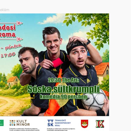
eklám