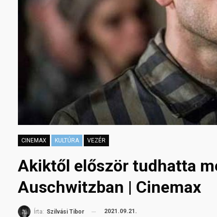
CINEMAX
KULTÚRA
VEZÉR
Akiktől először tudhatta me
Auschwitzban | Cinemax
2021.09.21.
Írta:
Szilvási Tibor