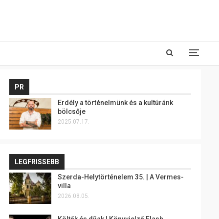
PR
Erdély a történelmünk és a kultúránk
bölcsője
2025.07.17.
LEGFRISSEBB
Szerda-Helytörténelem 35. | A Vermes-
villa
2026.08.05.
Költők és díjak | Könyvjelző Flash