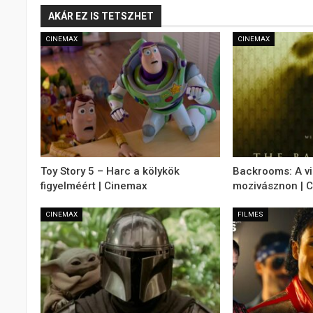
AKÁR EZ IS TETSZHET
CINEMAX
CINEMAX
Toy Story 5 – Harc a kölykök
Backrooms: A v
figyelméért | Cinemax
mozivásznon | 
CINEMAX
FILMES