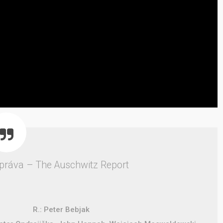
práva – The Auschwitz Report
R.: Peter Bebjak