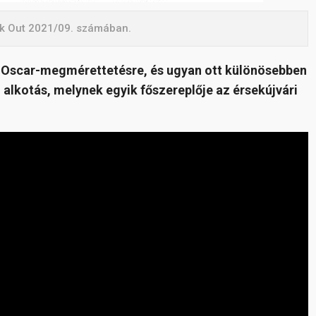
ikk Out 2021/09. számában.
az Oscar-megmérettetésre, és ugyan ott különösebben
alkotás, melynek egyik főszereplője az érsekújvári