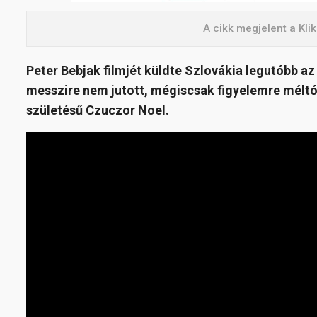
A cikk megjelent a Kl
Peter Bebjak filmjét küldte Szlovákia legutóbb 
messzire nem jutott, mégiscsak figyelemre méltó 
születésű Czuczor Noel.