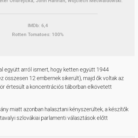
Peter Ondrejička, John Hannah, Wojciech Mecwaldowski.
IMDb: 6,4
Rotten Tomatoes: 100%
val együtt arról ismert, hogy ketten együtt 1944
ez összesen 12 embernek sikerült), majd ők voltak az
ször értesült a koncentrációs táborban elkövetett
vány miatt azonban halasztani kényszerültek, a készítők
valyi szlovákiai parlamenti választások előtt