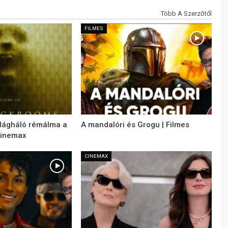
Több A Szerzőtől
FILMES
ilágháló rémálma a
A mandalóri és Grogu | Filmes
Cinemax
CINEMAX