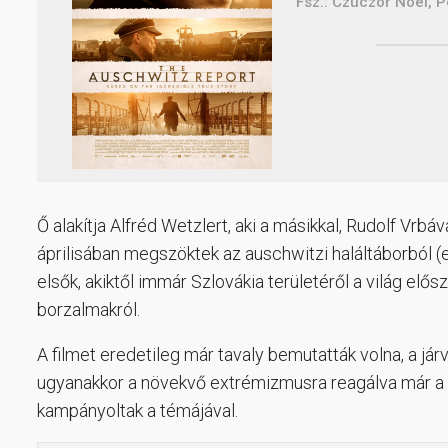
Fsz.: Czuczor Noel, 
Ő alakítja Alfréd Wetzlert, aki a másikkal, Rudolf Vrbá
áprilisában megszöktek az auschwitzi haláltáborból (
elsők, akiktől immár Szlovákia területéről a világ elő
borzalmakról.
A filmet eredetileg már tavaly bemutatták volna, a jár
ugyanakkor a növekvő extrémizmusra reagálva már a ta
kampányoltak a témájával.