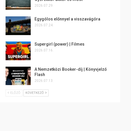
2026.07.29.
Egygólos előnnyel a visszavágóra
2026.07.24.
Supergirl (power) | Filmes
2026.07.16.
A Nemzetközi Booker-díj | Könyvjelző
Flash
2026.07.13.
ELŐZŐ
KÖVETKEZŐ