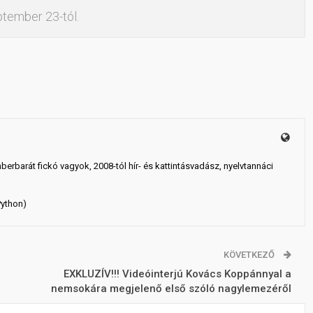
ptember 23-tól.
mberbarát fickó vagyok, 2008-tól hír- és kattintásvadász, nyelvtannáci
Python)
KÖVETKEZŐ
EXKLUZÍV!!! Videóinterjú Kovács Koppánnyal a
nemsokára megjelenő első szóló nagylemezéről