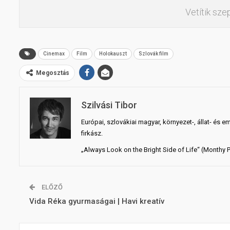
Vetítik sze
Cinemax
Film
Holokauszt
Szlovák film
Megosztás
Szilvási Tibor
Európai, szlovákiai magyar, környezet-, állat- és e
firkász.
„Always Look on the Bright Side of Life“ (Monthy 
ELŐZŐ
Vida Réka gyurmaságai | Havi kreatív