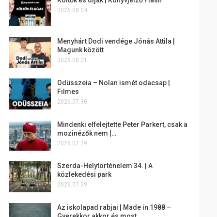
2026.08.04.
Menyhárt Dodi vendége Jónás Attila |
Magunk között
2026.08.01.
Odüsszeia – Nolan ismét odacsap |
Filmes
2026.07.30.
Mindenki elfelejtette Peter Parkert, csak a
mozinézők nem |…
2026.07.29.
Szerda-Helytörténelem 34. | A
közlekedési park
2026.07.29.
Az iskolapad rabjai | Made in 1988 –
Gyerekkor akkor és most