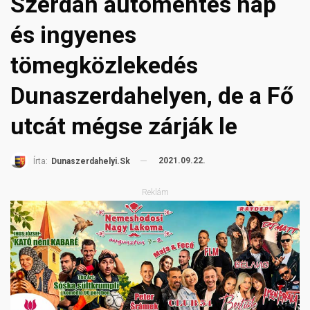
Szerdán autómentes nap
és ingyenes
tömegközlekedés
Dunaszerdahelyen, de a Fő
utcát mégse zárják le
2021.09.22.
Írta:
Dunaszerdahelyi.sk
Reklám