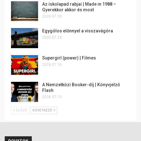
Az iskolapad rabjai | Made in 1988 –
Gyerekkor akkor és most
2026.07.29.
Egygólos előnnyel a visszavágóra
2026.07.24.
Supergirl (power) | Filmes
2026.07.16.
A Nemzetközi Booker-díj | Könyvjelző
Flash
2026.07.13.
ELŐZŐ
KÖVETKEZŐ