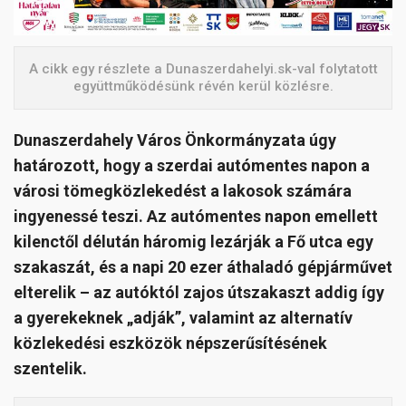
A cikk egy részlete a Dunaszerdahelyi.sk-val folytatott
együttműködésünk révén kerül közlésre.
Dunaszerdahely Város Önkormányzata úgy
határozott, hogy a szerdai autómentes napon a
városi tömegközlekedést a lakosok számára
ingyenessé teszi. Az autómentes napon emellett
kilenctől délután háromig lezárják a Fő utca egy
szakaszát, és a napi 20 ezer áthaladó gépjárművet
elterelik – az autóktól zajos útszakaszt addig így
a gyerekeknek „adják”, valamint az alternatív
közlekedési eszközök népszerűsítésének
szentelik.