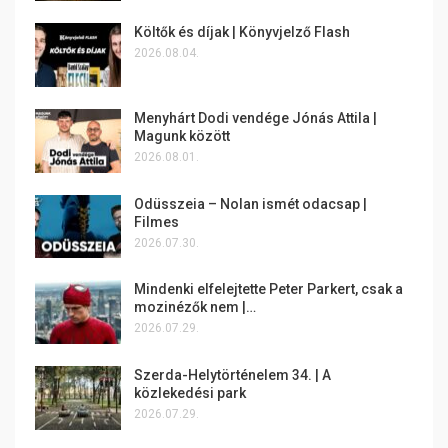
Költők és díjak | Könyvjelző Flash
2026.08.04.
Menyhárt Dodi vendége Jónás Attila |
Magunk között
2026.08.01.
Odüsszeia – Nolan ismét odacsap |
Filmes
2026.07.30.
Mindenki elfelejtette Peter Parkert, csak a
mozinézők nem |…
2026.07.29.
Szerda-Helytörténelem 34. | A
közlekedési park
2026.07.29.