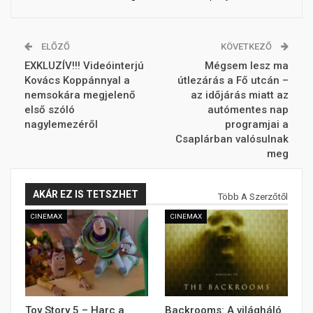
ELŐZŐ
KÖVETKEZŐ
EXKLUZÍV!!! Videóinterjú
Mégsem lesz ma
Kovács Koppánnyal a
útlezárás a Fő utcán –
nemsokára megjelenő
az időjárás miatt az
első szóló
autómentes nap
nagylemezéről
programjai a
Csaplárban valósulnak
meg
AKÁR EZ IS TETSZHET
Több A Szerzőtől
CINEMAX
CINEMAX
Toy Story 5 – Harc a
Backrooms: A világháló