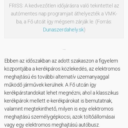
FRISS: A kedvezőtlen időjárásra való tekintettel az
autómentes nap programjait áthelyezték a VMK-
ba, a Fő utcát így mégsem zárják le. (Forrás:
Dunaszerdahely.sk
)
…
Ebben az időszakban az adott szakaszon a figyelem
központjába a kerékpáros közlekedés, az elektromos
meghajtású és további alternatív üzemanyaggal
működő járművek kerülnek. A Fő utcán így
kerékpárstandokat lehet megnézni, ahol a klasszikus
kerékpárok mellett e-kerékpárokat is bemutatnak,
valamint megtekinthető, milyen is egy elektromos
meghajtású személygépkocsi, azok töltőállomásai
vagy egy elektromos meghajtású autóbusz.