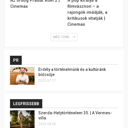
Az ördög Pradát visel 2 |
A pop királya a
Cinemax
filmvásznon – a
rajongók imádják, a
kritikusok vitatják |
Cinemax
MÉG TÖBB...
PR
Erdély a történelmünk és a kultúránk
bölcsője
2025.07.17.
LEGFRISSEBB
Szerda-Helytörténelem 35. | A Vermes-
villa
2026.08.05.