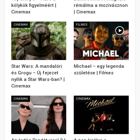
kölykök figyelméért |
rémálma a mozivásznon
Cinemax
| Cinemax
CINEMAX
FILMES
Star Wars: A mandalóri
Michael – egy legenda
és Grogu – Új fejezet
születése | Filmes
nyílik a Star Wars-ban? |
Cinemax
CINEMAX
CINEMAX