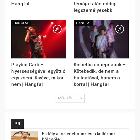
Hangfal
témája talán eddigi
legszemélyesebb…
HANGFAL
HANGFAL
Playboi Carti –
Kisbetűs ünnepnapok –
Nyersességével együtt ő
Kötekedik, de nem a
egy zseni. Kivéve, mikor
hallgatóval, hanem a
nem | Hangfal
korral | Hangfal
MÉG TÖBB...
PR
Erdély a történelmünk és a kultúránk
bölcsője