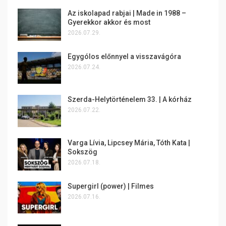
Az iskolapad rabjai | Made in 1988 –
Gyerekkor akkor és most
2026.07.29.
Egygólos előnnyel a visszavágóra
2026.07.24.
Szerda-Helytörténelem 33. | A kórház
2026.07.22.
Varga Lívia, Lipcsey Mária, Tóth Kata |
Sokszög
2026.07.18.
Supergirl (power) | Filmes
2026.07.16.