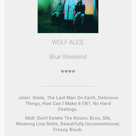
WOLF ALICE
Blue Weekend
♥♥♥♥
Jelen: Smile, The Last Man On Earth, Delicious
Things, How Can I Make It OK?, No Hard
Feelings.
Múlt: Don’t Delete The Kisses, Bros, Silk,
Moaning Lisa Smile, Beautifully Unconventional,
Freazy, Blush.