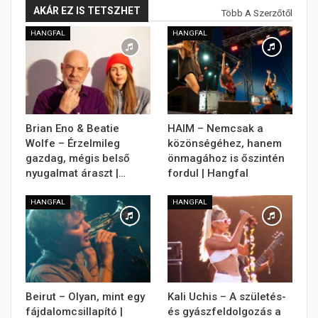
AKÁR EZ IS TETSZHET
Több A Szerzőtől
HANGFAL
HANGFAL
Brian Eno & Beatie
HAIM – Nemcsak a
Wolfe – Érzelmileg
közönségéhez, hanem
gazdag, mégis belső
önmagához is őszintén
nyugalmat áraszt |…
fordul | Hangfal
HANGFAL
HANGFAL
Beirut – Olyan, mint egy
Kali Uchis – A születés-
fájdalomcsillapító |
és gyászfeldolgozás a