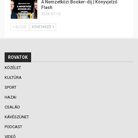
A Nemzetközi Booker-díj | Könyvjelző
Flash
2026.07.13.
ELŐZŐ
KÖVETKEZŐ
ROVATOK
KÖZÉLET
KULTÚRA
SPORT
HAZAI
CSALÁD
KÁVÉSZÜNET
PODCAST
VIDEÓ