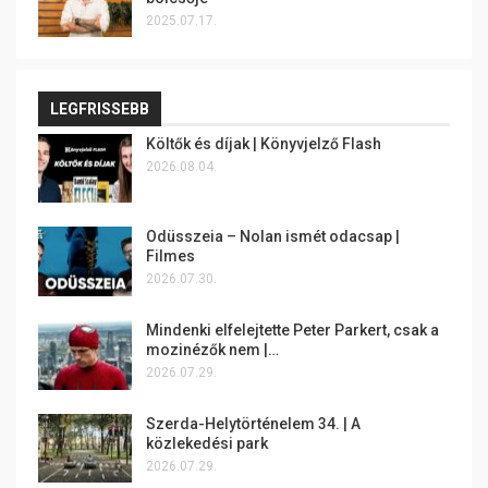
2025.07.17.
LEGFRISSEBB
Költők és díjak | Könyvjelző Flash
2026.08.04.
Odüsszeia – Nolan ismét odacsap |
Filmes
2026.07.30.
Mindenki elfelejtette Peter Parkert, csak a
mozinézők nem |…
2026.07.29.
Szerda-Helytörténelem 34. | A
közlekedési park
2026.07.29.