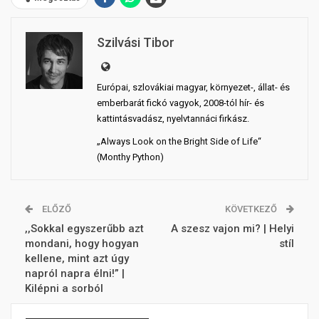
Szilvási Tibor
Európai, szlovákiai magyar, környezet-, állat- és
emberbarát fickó vagyok, 2008-tól hír- és
kattintásvadász, nyelvtannáci firkász.
„Always Look on the Bright Side of Life“
(Monthy Python)
ELŐZŐ
KÖVETKEZŐ
,,Sokkal egyszerűbb azt
A szesz vajon mi? | Helyi
mondani, hogy hogyan
stíl
kellene, mint azt úgy
napról napra élni!” |
Kilépni a sorból