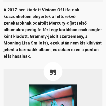
A 2017-ben kiadott Visions Of Life-nak
köszönhetően elnyerték a feltörekvő
zenekaroknak odaítélt Mercury-díjat (első
albumukra pedig felfért egy korábban csak single-
ként kiadott, Grammy-jelölt szerzemény, a
Moaning Lisa Smile is), ezek után nem kis kihívást
jelent a harmadik album, és sokan ezen a ponton
el is hasalnak.