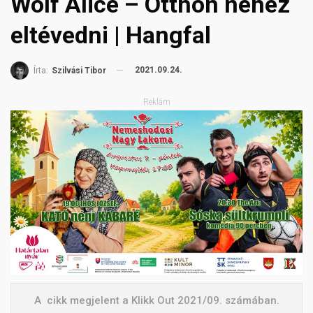
Wolf Alice – Otthon nehéz
eltévedni | Hangfal
2021.09.24.
Írta:
Szilvási Tibor
Reklám
A cikk megjelent a Klikk Out 2021/09. számában.