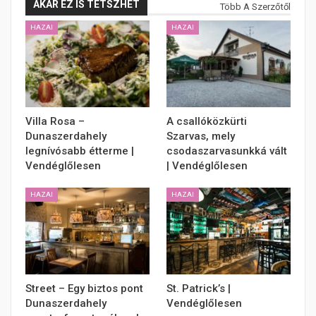
AKÁR EZ IS TETSZHET
Több A Szerzőtől
HAZAI
HAZAI
Villa Rosa –
A csallóközkürti
Dunaszerdahely
Szarvas, mely
legnívósabb étterme |
csodaszarvasunkká vált
Vendéglőlesen
| Vendéglőlesen
HAZAI
HAZAI
Street – Egy biztos pont
St. Patrick’s |
Dunaszerdahely
Vendéglőlesen