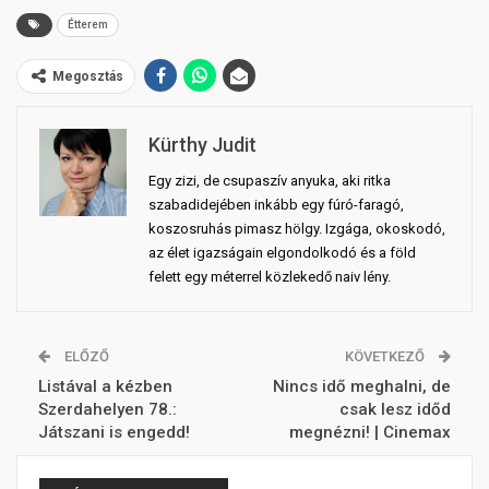
Étterem
Megosztás
Kürthy Judit
Egy zizi, de csupaszív anyuka, aki ritka
szabadidejében inkább egy fúró-faragó,
koszosruhás pimasz hölgy. Izgága, okoskodó,
az élet igazságain elgondolkodó és a föld
felett egy méterrel közlekedő naiv lény.
ELŐZŐ
KÖVETKEZŐ
Listával a kézben
Nincs idő meghalni, de
Szerdahelyen 78.:
csak lesz időd
Játszani is engedd!
megnézni! | Cinemax