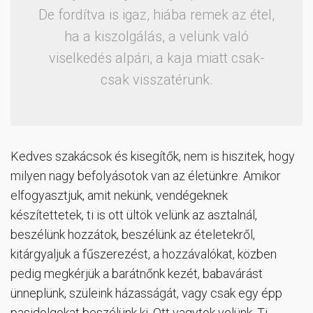
De fordítva is igaz, hiába remek az étel,
ha a kiszolgálás, a velünk való
viselkedés alpári, a kaja miatt csak-
csak visszatérünk.
Kedves szakácsok és kisegítők, nem is hiszitek, hogy
milyen nagy befolyásotok van az életünkre. Amikor
elfogyasztjuk, amit nekünk, vendégeknek
készítettetek, ti is ott ültök velünk az asztalnál,
beszélünk hozzátok, beszélünk az ételetekről,
kitárgyaljuk a fűszerezést, a hozzávalókat, közben
pedig megkérjük a barátnőnk kezét, babavárást
ünneplünk, szüleink házasságát, vagy csak egy épp
pasidolgokat beszélünk ki. Ott vagytok velünk, Ti