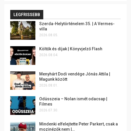
LEGFRISSEBB
Szerda-Helytörténelem 35. | A Vermes-
villa
2026.08.05.
Költők és díjak | Könyvjelző Flash
2026.08.04.
Menyhárt Dodi vendége Jónás Attila |
Magunk között
2026.08.01.
Odüsszeia – Nolan ismét odacsap |
Filmes
2026.07.30.
Mindenki elfelejtette Peter Parkert, csak a
mozinézők nem |…