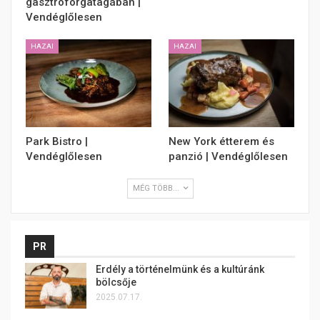
gasztroforgatagában |
Vendéglőlesen
HAZAI
HAZAI
Park Bistro |
New York étterem és
Vendéglőlesen
panzió | Vendéglőlesen
MÉG TÖBB...
PR
Erdély a történelmünk és a kultúránk
bölcsője
2025.07.17.