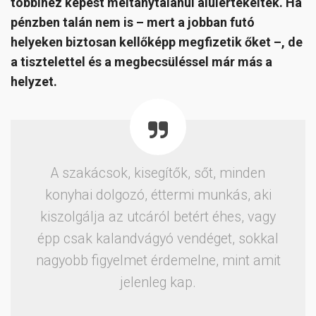
többihez képest méltánytalanul alulértékeltek. Ha
pénzben talán nem is – mert a jobban futó
helyeken biztosan kellőképp megfizetik őket –, de
a tisztelettel és a megbecsüléssel már más a
helyzet.
A szakácsok, kisegítők, sőt, minden
konyhai dolgozó, éttermi munkás, aki
kiszolgálja az utcáról betért éhes, vagy
épp csak kalandvágyó vendéget, sokkal
nagyobb figyelmet érdemelne, mint amit
jelenleg kap.