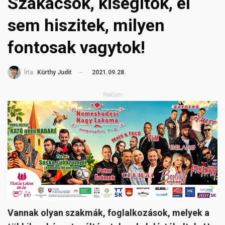
Szakácsok, kisegítők, el
sem hiszitek, milyen
fontosak vagytok!
2021.09.28.
Írta:
Kürthy Judit
Reklám
Vannak olyan szakmák, foglalkozások, melyek a