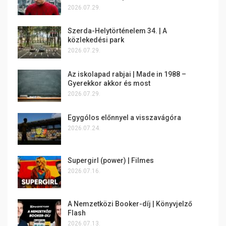
2026.07.29.
Szerda-Helytörténelem 34. | A
közlekedési park
2026.07.29.
Az iskolapad rabjai | Made in 1988 –
Gyerekkor akkor és most
2026.07.29.
Egygólos előnnyel a visszavágóra
2026.07.24.
Supergirl (power) | Filmes
2026.07.16.
A Nemzetközi Booker-díj | Könyvjelző
Flash
2026.07.13.