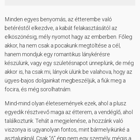
Minden egyes benyomás, az étterembe való
betéréstől elkezdve, a kabát felakasztásától az
elköszönésig, mély nyomot hagy az emberben. Főleg
akkor, ha nem csak a pocakunk megtöltése a cél,
hanem mondjuk egy romantikus lánykérésre
készülünk, vagy egy születésnapot ünneplünk, de még
akkor is, ha csak mi, lányok ülünk be valahova, hogy az
ügyes-bajos dolgainkat megbeszéljük, a fiúk meg a
focira, és még sorolhatnám.
Mind-mind olyan életesemények ezek, ahol a plusz
egyedik résztvevő maga az étterem, a vendéglő, ahol
találkoztunk. Tehát a megjelenése, a hozzánk való
viszonya is ugyanolyan fontos, mint bármelyikünké a
asztalunknál. Csak “ő” épp nem egy személy, mégis a