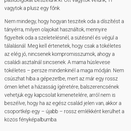
vagytok a plusz egy főnk.
Nem mindegy, hogy hogyan teszitek oda a díszítést a
tányérra, milyen olajokat használtok, mennyire
figyeltek oda a szeletelésnél, a sütésnél és végül a
tálalásnál. Meg kell értenetek, hogy csak a tökéletes
az elég jó, nincsenek kompromisszumok, ahogy a
családi asztalnál sincsenek. A mama húslevese
tökéletes – persze mindenkinél a maga módján. Nem
csúszhat hiba a gépezetbe, mert az már egy rossz
ómen lehet a házasság ígéretére, balszerencsének
vehetjük egy kapcsolat kimenetelére, arról nem is
beszélve, hogy ha az egész család jelen van, akkor a
csoportkép egy – újabb – rossz emlékként kerülhet a
közös fényképalbumba.