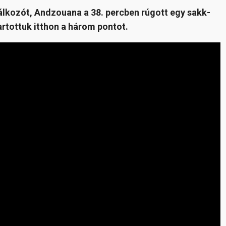
álkozót, Andzouana a 38. percben rúgott egy sakk-
rtottuk itthon a három pontot.