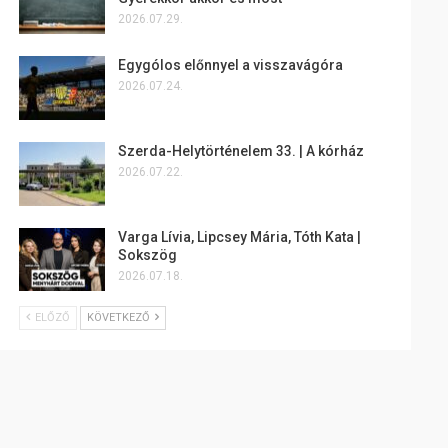
2026.07.29.
Egygólos előnnyel a visszavágóra
2026.07.24.
Szerda-Helytörténelem 33. | A kórház
2026.07.22.
Varga Lívia, Lipcsey Mária, Tóth Kata |
Sokszög
2026.07.18.
ELŐZŐ
KÖVETKEZŐ