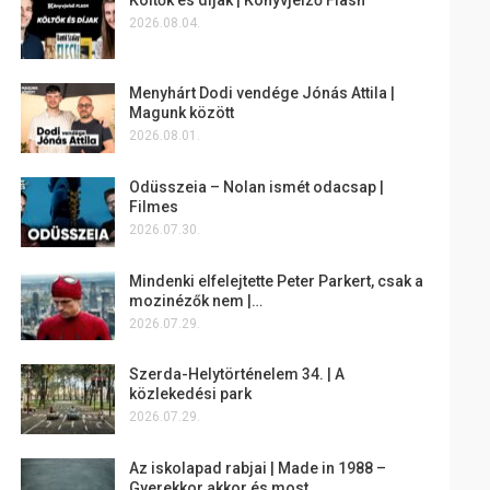
2026.08.04.
Menyhárt Dodi vendége Jónás Attila |
Magunk között
2026.08.01.
Odüsszeia – Nolan ismét odacsap |
Filmes
2026.07.30.
Mindenki elfelejtette Peter Parkert, csak a
mozinézők nem |…
2026.07.29.
Szerda-Helytörténelem 34. | A
közlekedési park
2026.07.29.
Az iskolapad rabjai | Made in 1988 –
Gyerekkor akkor és most