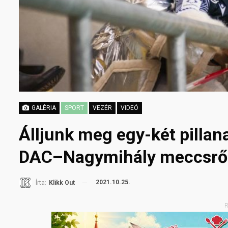
GALÉRIA
SPORT
VEZÉR
VIDEÓ
Álljunk meg egy-két pillana
DAC–Nagymihály meccsrő
2021.10.25.
Írta:
Klikk Out
R