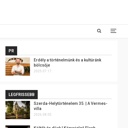
PR
Erdély a történelmünk és a kultúránk
bölcsője
2025.07.17.
LEGFRISSEBB
Szerda-Helytörténelem 35. | A Vermes-
villa
2026.08.05.
Költők és díjak | Könyvjelző Flash