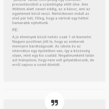
prezentációból a számítógép előtt ülve. Ami
ittlétem alatt zavart eddig, az a káosz, ami az
egyetemet körül veszi. Nehézkesen indult az
első pár hét, főleg, hogy a vártnál egy héttel
hamarabb nyitottunk.
P.E.:
A jó élmények közül nehéz csak 1-et kiemelni.
Nagyon pozitívan jött le, hogy az emberek
mennyire barátságosak. Az iskola és az
internátus egy épületben van, így a közösség
olyan, mint egy kis család. Negatívumként talán
azt hiányolom, hogy nem volt gólyatáborunk, de
erről sajnos a covid döntött.