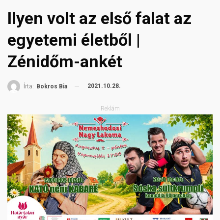
Ilyen volt az első falat az
egyetemi életből |
Zénidőm-ankét
2021.10.28.
Írta:
Bokros Bia
Reklám