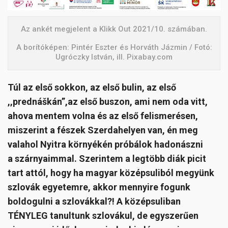
Az ankét megjelent a Klikk Out 2021/10. számában.
A borítóképen: Pintér Eszter és Horváth Jázmin / Fotó:
Ugróczky István, ill. Pixabay.com
Túl az első sokkon, az első bulin, az első
,,prednáškán”,az első buszon, ami nem oda vitt,
ahova mentem volna és az első felismerésen,
miszerint a fészek Szerdahelyen van, én meg
valahol Nyitra környékén próbálok hadonászni
a szárnyaimmal. Szerintem a legtöbb diák picit
tart attól, hogy ha magyar középsuliból megyünk
szlovák egyetemre, akkor mennyire fogunk
boldogulni a szlovákkal?! A középsuliban
TÉNYLEG tanultunk szlovákul, de egyszerűen