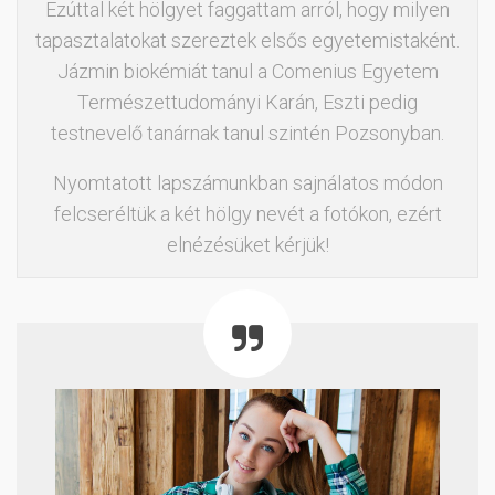
Ezúttal két hölgyet faggattam arról, hogy milyen
tapasztalatokat szereztek elsős egyetemistaként.
Jázmin biokémiát tanul a Comenius Egyetem
Természettudományi Karán, Eszti pedig
testnevelő tanárnak tanul szintén Pozsonyban.
Nyomtatott lapszámunkban sajnálatos módon
felcseréltük a két hölgy nevét a fotókon, ezért
elnézésüket kérjük!