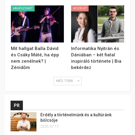
KÁVÉSZÜNET
KÖZÉLET
Mit hallgat Balla Dávid
Informatika Nyitrán és
és Csáky Máté, ha épp
Dániában – két fiatal
nem zenélnek? |
inspiráló története | Bia
Zénidőm
bekérdez
MÉG TÖBB...
PR
Erdély a történelmünk és a kultúránk
bölcsője
2025.07.17.