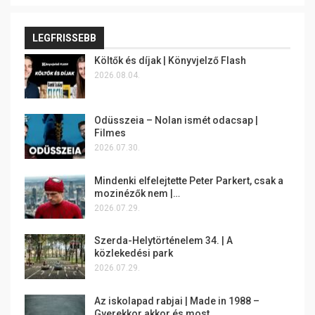
LEGFRISSEBB
Költők és díjak | Könyvjelző Flash
2026.08.04.
Odüsszeia – Nolan ismét odacsap |
Filmes
2026.07.30.
Mindenki elfelejtette Peter Parkert, csak a
mozinézők nem |…
2026.07.29.
Szerda-Helytörténelem 34. | A
közlekedési park
2026.07.29.
Az iskolapad rabjai | Made in 1988 –
Gyerekkor akkor és most