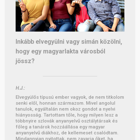
Inkább elvegyülni vagy simán közölni,
hogy egy magyarlakta városból
jössz?
H.J.:
Elvegyülős típusú ember vagyok, de nem titkolom
senki elől, honnan származom. Mivel angolul
tanulok, egyáltalán nem okoz gondot a nyelvi
hiányosság. Tartottam tőle, hogy milyen lesz a
többnyire szlovák anyanyelvű osztálytársak és
főleg a tanárok hozzáállása egy magyar
anyanyelvű diákhoz, de kellemeset csalódtam.
Mindannyian nyitottak, nem zavarja őket, ha