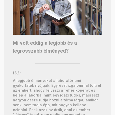
Mi volt eddig a legjobb és a
legrosszabb élményed?
H.J.:
A legjobb élményeket a laboratóriumi
gyakorlatok nyújtják. Egyrészt izgalommal tölti el
az embert, ahogy felveszi a fehér köpenyt és
belép a laborba, mint egy igazi tudós, másrészt
nagyon össze tudja hozni a társaságot, amikor
senki nem tudja épp, mit hogyan kellene
csinálni. Ezek azok az órák, ahol az ember
“játszva” tanul, nem pedig egy monoton