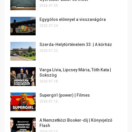
2026.07.29.
Egygólos előnnyel a visszavágóra
2026.07.24.
Szerda-Helytörténelem 33. | A kórház
2026.07.22.
Varga Lívia, Lipcsey Mária, Tóth Kata |
Sokszög
2026.07.18.
Supergirl (power) | Filmes
2026.07.16.
A Nemzetközi Booker-díj | Könyvjelző
Flash
2026.07.13.