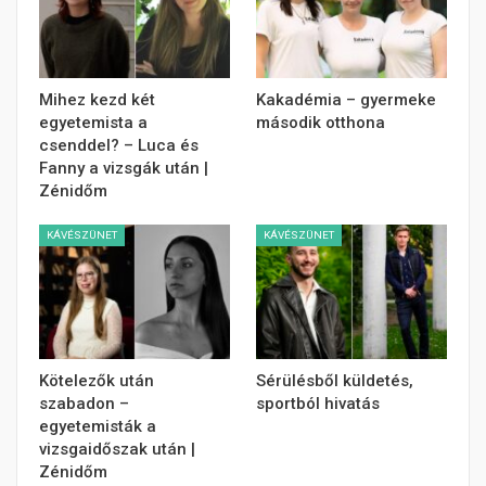
Mihez kezd két
Kakadémia – gyermeke
egyetemista a
második otthona
csenddel? – Luca és
Fanny a vizsgák után |
Zénidőm
KÁVÉSZÜNET
KÁVÉSZÜNET
Kötelezők után
Sérülésből küldetés,
szabadon –
sportból hivatás
egyetemisták a
vizsgaidőszak után |
Zénidőm