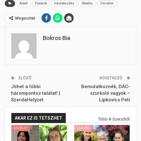
Ankét
Fiatalok
Iskolakezdés
Oktatás
Zénidőm
Megosztás
Bokros Bia
ELŐZŐ
KÖVETKEZŐ
Jöhet a többi
Bemutatkoznék, DAC-
hárompontos találat! |
szurkoló vagyok –
SzerdaHelyzet
Lipkovics Peti
AKÁR EZ IS TETSZHET
Több A Szerzőtől
KÖZÉLET
CSALÁD