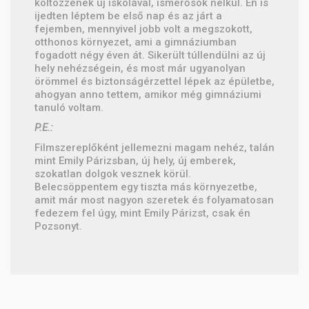
költözzenek új iskolával, ismerősök nélkül. Én is
ijedten léptem be első nap és az járt a
fejemben, mennyivel jobb volt a megszokott,
otthonos környezet, ami a gimnáziumban
fogadott négy éven át. Sikerült túllendülni az új
hely nehézségein, és most már ugyanolyan
örömmel és biztonságérzettel lépek az épületbe,
ahogyan anno tettem, amikor még gimnáziumi
tanuló voltam.
P.E.:
Filmszereplőként jellemezni magam nehéz, talán
mint Emily Párizsban, új hely, új emberek,
szokatlan dolgok vesznek körül.
Belecsöppentem egy tiszta más környezetbe,
amit már most nagyon szeretek és folyamatosan
fedezem fel úgy, mint Emily Párizst, csak én
Pozsonyt.