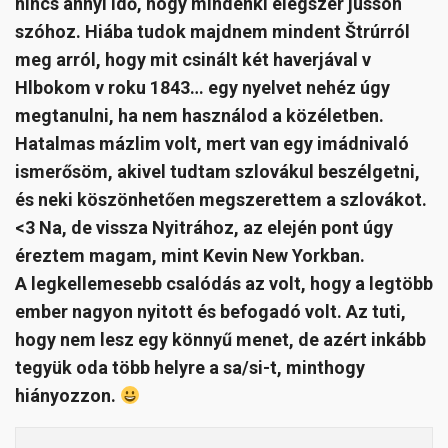
nincs annyi idő, hogy mindenki elégszer jusson
szóhoz. Hiába tudok majdnem mindent Štrúrról
meg arról, hogy mit csinált két haverjával v
Hlbokom v roku 1843… egy nyelvet nehéz úgy
megtanulni, ha nem használod a közéletben.
Hatalmas mázlim volt, mert van egy imádnivaló
ismerősöm, akivel tudtam szlovákul beszélgetni,
és neki köszönhetően megszerettem a szlovákot.
<3 Na, de vissza Nyitrához, az elején pont úgy
éreztem magam, mint Kevin New Yorkban.
A legkellemesebb csalódás az volt, hogy a legtöbb
ember nagyon nyitott és befogadó volt. Az tuti,
hogy nem lesz egy könnyű menet, de azért inkább
tegyük oda több helyre a sa/si-t, minthogy
hiányozzon.