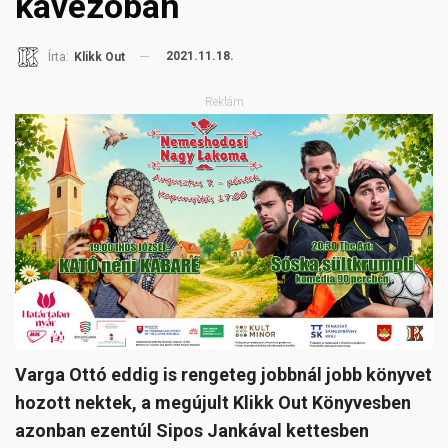
kávézóban
2021.11.18.
Írta:
Klikk Out
Reklám
Varga Ottó eddig is rengeteg jobbnál jobb könyvet
hozott nektek, a megújult Klikk Out Könyvesben
azonban ezentúl Sipos Jankával kettesben