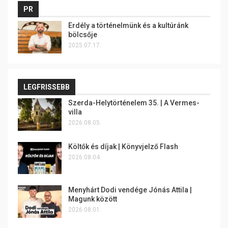
PR
Erdély a történelmünk és a kultúránk
bölcsője
2025.07.17.
LEGFRISSEBB
Szerda-Helytörténelem 35. | A Vermes-
villa
2026.08.05.
Költők és díjak | Könyvjelző Flash
2026.08.04.
Menyhárt Dodi vendége Jónás Attila |
Magunk között
2026.08.01.