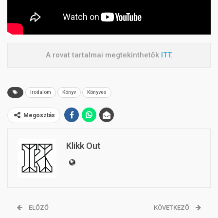
A rovat tartalmai megtekinthetők
ITT
.
Irodalom
Könyv
Könyves
Megosztás
Klikk Out
ELŐZŐ
KÖVETKEZŐ