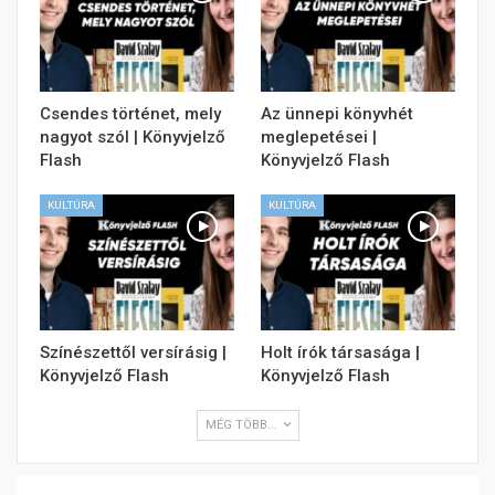
Csendes történet, mely
Az ünnepi könyvhét
nagyot szól | Könyvjelző
meglepetései |
Flash
Könyvjelző Flash
KULTÚRA
KULTÚRA
Színészettől versírásig |
Holt írók társasága |
Könyvjelző Flash
Könyvjelző Flash
MÉG TÖBB...