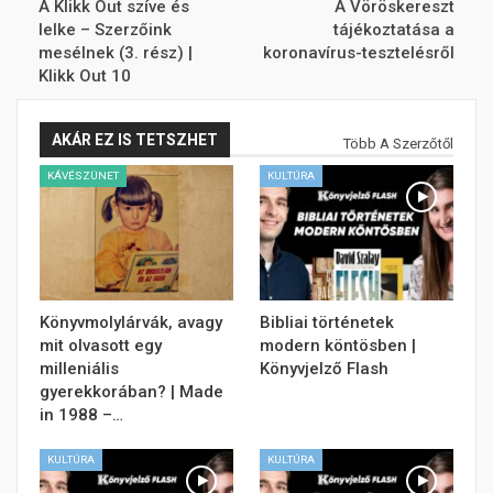
A Klikk Out szíve és
A Vöröskereszt
lelke – Szerzőink
tájékoztatása a
mesélnek (3. rész) |
koronavírus-tesztelésről
Klikk Out 10
AKÁR EZ IS TETSZHET
Több A Szerzőtől
KÁVÉSZÜNET
KULTÚRA
Könyvmolylárvák, avagy
Bibliai történetek
mit olvasott egy
modern köntösben |
milleniális
Könyvjelző Flash
gyerekkorában? | Made
in 1988 –…
KULTÚRA
KULTÚRA