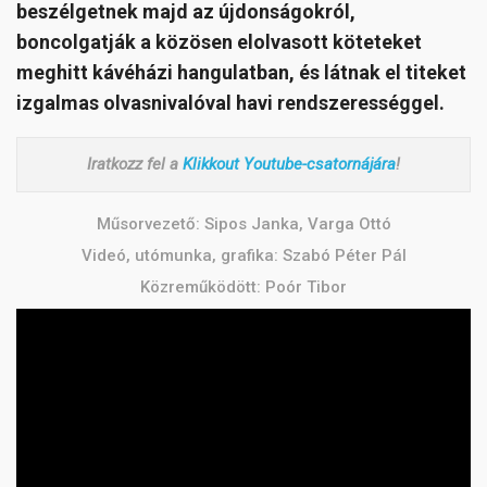
beszélgetnek majd az újdonságokról,
boncolgatják a közösen elolvasott köteteket
meghitt kávéházi hangulatban, és látnak el titeket
izgalmas olvasnivalóval havi rendszerességgel.
Iratkozz fel a
Klikkout Youtube-csatornájára
!
Műsorvezető: Sipos Janka, Varga Ottó
Videó, utómunka, grafika: Szabó Péter Pál
Közreműködött: Poór Tibor