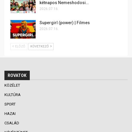
kétnapos Nemeshodosi…
2026.07.16.
Supergirl (power) | Filmes
2026.07.16.
ELŐZŐ
KÖVETKEZŐ
ROVATOK
KÖZÉLET
KULTÚRA
SPORT
HAZAI
CSALÁD