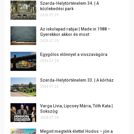
Szerda-Helytörténelem 34. | A
közlekedési park
2026.07.29.
Az iskolapad rabjai | Made in 1988 –
Gyerekkor akkor és most
2026.07.29.
Egygólos előnnyel a visszavágóra
2026.07.24.
Szerda-Helytörténelem 33. | A kórház
2026.07.22.
Varga Lívia, Lipcsey Mária, Tóth Kata |
Sokszög
2026.07.18.
Megint megtelik élettel Hodos – jön a