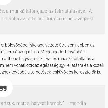
s, a munkáltatói igazolás felmutatásával. A
t ajánlja az otthonról történő munkavégzést.
ésre, bölcsődébe, iskolába vezető útra sem, ebben az
lüli természetjárás is. Megengedett továbbá a
nő otthonelhagyás, s a kutya- és macskasétáltatás a
alom nem vonatkozik az egészségügyi ellátásra és a közeli
znek továbbá a temetések, esküvők és keresztelők is.
artsuk, mert a helyzet komoly” – mondta