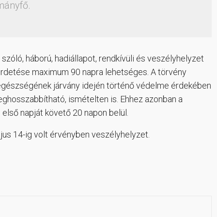
mányfő.
zóló, háború, hadiállapot, rendkívüli és veszélyhelyzet
hirdetése maximum 90 napra lehetséges. A törvény
 egészségének járvány idején történő védelme érdekében
hosszabbítható, ismételten is. Ehhez azonban a
első napját követő 20 napon belül.
ájus 14-ig volt érvényben veszélyhelyzet.