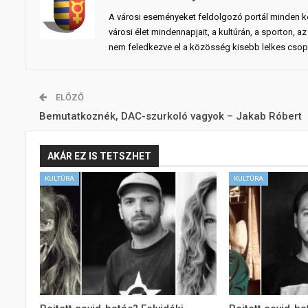
A városi eseményeket feldolgozó portál minden ko
városi élet mindennapjait, a kultúrán, a sporton,
nem feledkezve el a közösség kisebb lelkes csopo
ELŐZŐ
Bemutatkoznék, DAC-szurkoló vagyok – Jakab Róbert
AKÁR EZ IS TETSZHET
KULTÚRA
KULTÚRA