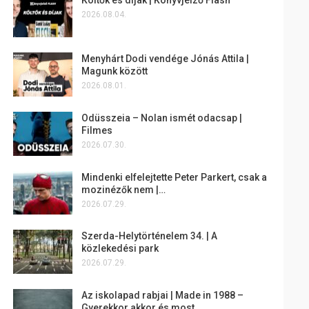
2026.08.04.
Menyhárt Dodi vendége Jónás Attila |
Magunk között
2026.08.01.
Odüsszeia – Nolan ismét odacsap |
Filmes
2026.07.30.
Mindenki elfelejtette Peter Parkert, csak a
mozinézők nem |…
2026.07.29.
Szerda-Helytörténelem 34. | A
közlekedési park
2026.07.29.
Az iskolapad rabjai | Made in 1988 –
Gyerekkor akkor és most