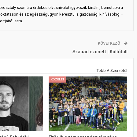
rosztály számára érdekes olvasnivalót igyekszik kínálni, bemutatva a
 az oktatáson és az egészségügyön keresztül a gazdasági kihívásokig –
rtjairól sem.
KÖVETKEZŐ
Szabad szonett | Költőtoll
Több A Szerzőtől
KÖZÉLET