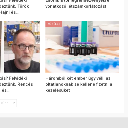
tás? Felvidéki
Eltörlik a tömegrendezvényekre
deztünk, Török
vonatkozó létszámkorlátozást
Hajni és…
KÖZÉLET
tás? Felvidéki
Háromból két ember úgy véli, az
deztünk, Rencés
oltatlanoknak se kellene fizetni a
a és…
kezelésüket
TÖBB...