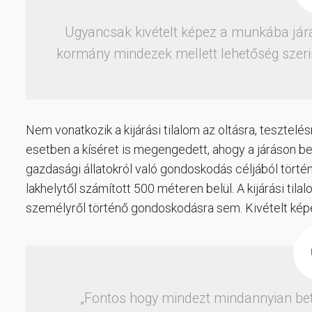
Ugyancsak kivételt képez a munkába járá
kormány mindezek mellett lehetőség szerin
Nem vonatkozik a kijárási tilalom az oltásra, tesztel
esetben a kíséret is megengedett, ahogy a járáson be
gazdasági állatokról való gondoskodás céljából törté
lakhelytől számított 500 méteren belül. A kijárási til
személyről történő gondoskodásra sem. Kivételt képe
„Fontos hogy mindezt mindannyian bet