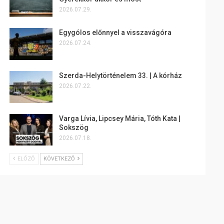
2026.07.29.
Egygólos előnnyel a visszavágóra
2026.07.24.
Szerda-Helytörténelem 33. | A kórház
2026.07.22.
Varga Lívia, Lipcsey Mária, Tóth Kata |
Sokszög
2026.07.18.
ELŐZŐ
KÖVETKEZŐ