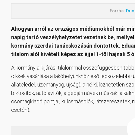
Forrás:
Dun
Ahogyan arról az országos médiumokból már mind
napig tartó veszélyhelyzetet vezetnek be, mellyel e
kormány szerdai tanácskozásán döntöttek. Eduard
tilalom alól kivételt képez az éjjel 1-től hajnali 5 
A kormány a kijárási tilalommal összefüggésben több ki
cikkek vásárlása a lakóhelyünkhöz eső legközelebbi üz
állateledel, üzemanyag, újság), a nélkülözhetetlen sz
biztosítók, autójavítók, a gépjárművek műszaki alkalm
csomagkiadó pontjai, kulcsmásolók, látszerészetek, 
esetén).