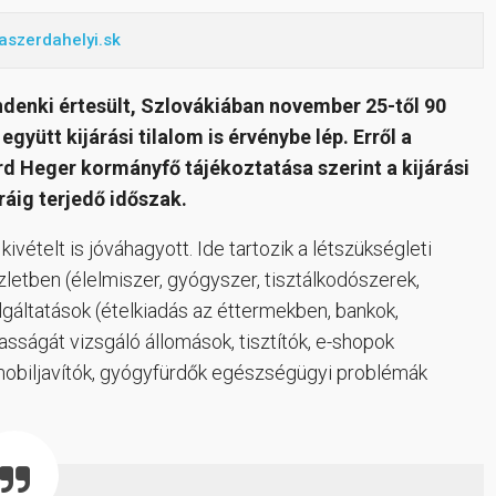
aszerdahelyi.sk
enki értesült, Szlovákiában november 25-től 90
gyütt kijárási tilalom is érvénybe lép. Erről a
 Heger kormányfő tájékoztatása szerint a kijárási
óráig terjedő időszak.
vételt is jóváhagyott. Ide tartozik a létszükségleti
letben (élelmiszer, gyógyszer, tisztálkodószerek,
olgáltatások (ételkiadás az éttermekben, bankok,
asságát vizsgáló állomások, tisztítók, e-shopok
mobiljavítók, gyógyfürdők egészségügyi problémák