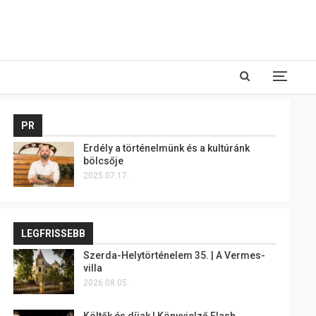
PR
Erdély a történelmünk és a kultúránk
bölcsője
2025.07.17.
LEGFRISSEBB
Szerda-Helytörténelem 35. | A Vermes-
villa
2026.08.05.
Költők és díjak | Könyvjelző Flash