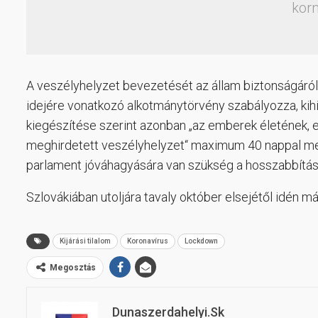
kor
A veszélyhelyzet bevezetését az állam biztonságáról s
idejére vonatkozó alkotmánytörvény szabályozza, ki
kiegészítése szerint azonban „az emberek életének,
meghirdetett veszélyhelyzet“ maximum 40 nappal meg
parlament jóváhagyására van szükség a hosszabbítás 
Szlovákiában utoljára tavaly október elsejétől idén m
Kijárási tilalom
Koronavírus
Lockdown
Megosztás
Dunaszerdahelyi.sk