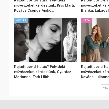
Rejtett covid-hatás? Felvidéki
Rejtett covid-ha
művészeket kérdeztünk, Kiss Márti,
művészeket kér
Kovács Csonga Anikó…
Bianka, Lukács 
KULTÚRA
HAZAI
Rejtett covid-hatás? Felvidéki
Rejtett covid-ha
művészeket kérdeztünk, Gyurász
művészeket kér
Marianna, Tóth Lilith…
Kovács Juliann
MÉG 