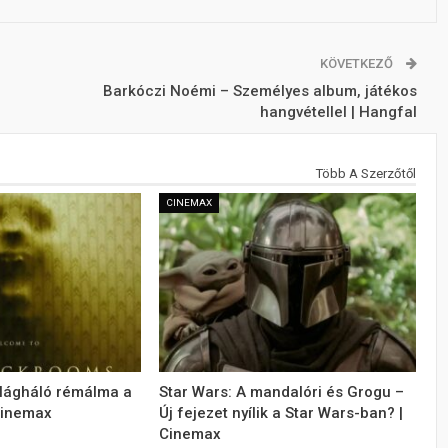
KÖVETKEZŐ
Barkóczi Noémi – Személyes album, játékos
hangvétellel | Hangfal
Több A Szerzőtől
CINEMAX
ilágháló rémálma a
Star Wars: A mandalóri és Grogu –
Cinemax
Új fejezet nyílik a Star Wars-ban? |
Cinemax