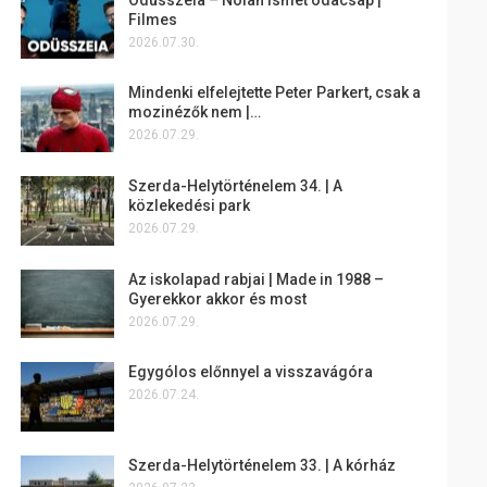
Filmes
2026.07.30.
Mindenki elfelejtette Peter Parkert, csak a
mozinézők nem |…
2026.07.29.
Szerda-Helytörténelem 34. | A
közlekedési park
2026.07.29.
Az iskolapad rabjai | Made in 1988 –
Gyerekkor akkor és most
2026.07.29.
Egygólos előnnyel a visszavágóra
2026.07.24.
Szerda-Helytörténelem 33. | A kórház