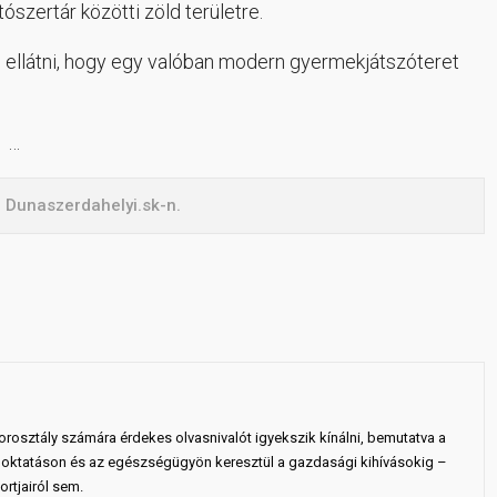
ószertár közötti zöld területre.
jd ellátni, hogy egy valóban modern gyermekjátszóteret
…
a Dunaszerdahelyi.sk-n.
rosztály számára érdekes olvasnivalót igyekszik kínálni, bemutatva a
 az oktatáson és az egészségügyön keresztül a gazdasági kihívásokig –
rtjairól sem.