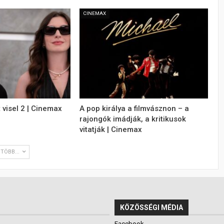
CINEMAX
 visel 2 | Cinemax
A pop királya a filmvásznon – a
rajongók imádják, a kritikusok
vitatják | Cinemax
TÖBB...
KÖZÖSSÉGI MÉDIA
Facebook