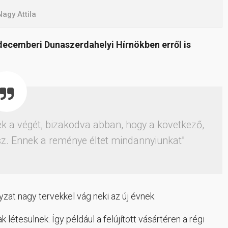
Nagy Attila
 decemberi Dunaszerdahelyi Hírnökben erről is
 a végét, bizakodva abban, hogy a következő,
sz. Ennek a reménye éltet mindannyiunkat”
zat nagy tervekkel vág neki az új évnek.
 létesülnek. Így például a felújított vásártéren a régi