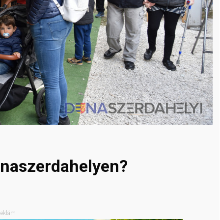
unaszerdahelyen?
eklám