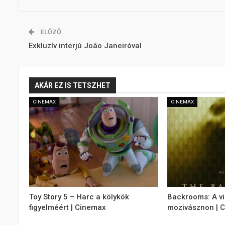
ELŐZŐ
Exkluzív interjú João Janeiróval
AKÁR EZ IS TETSZHET
CINEMAX
CINEMAX
Toy Story 5 – Harc a kölykök
Backrooms: A v
figyelméért | Cinemax
mozivásznon | 