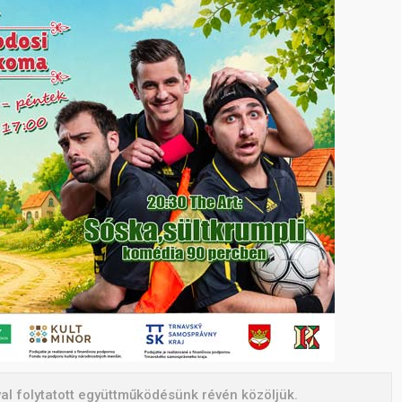
val folytatott együttműködésünk révén közöljük.