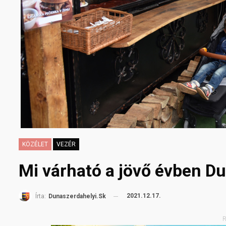
KÖZÉLET
VEZÉR
Mi várható a jövő évben D
2021.12.17.
Írta:
Dunaszerdahelyi.sk
R