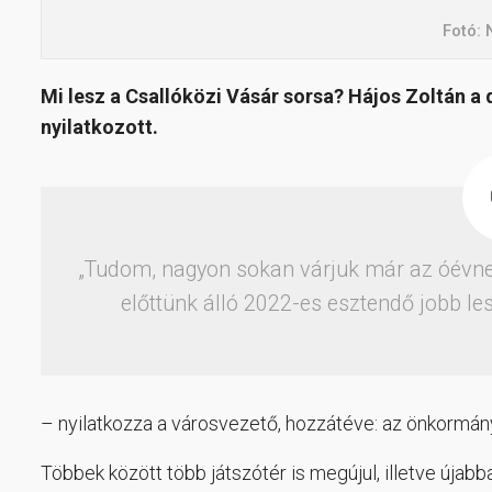
Fotó: 
Mi lesz a Csallóközi Vásár sorsa? Hájos Zoltán a
nyilatkozott.
„Tudom, nagyon sokan várjuk már az óévnek
előttünk álló 2022-es esztendő jobb le
– nyilatkozza a városvezető, hozzátéve: az önkormány
Többek között több játszótér is megújul, illetve újabbak