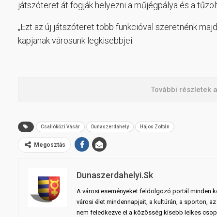
játszóteret át fogják helyezni a műjégpálya és a tűzolt
„Ezt az új játszóteret több funkcióval szeretnénk ma
kapjanak városunk legkisebbjei.
További részletek 
Csallóközi Vásár
Dunaszerdahely
Hájos Zoltán
Megosztás
Dunaszerdahelyi.sk
A városi eseményeket feldolgozó portál minden ko
városi élet mindennapjait, a kultúrán, a sporton,
nem feledkezve el a közösség kisebb lelkes csopo