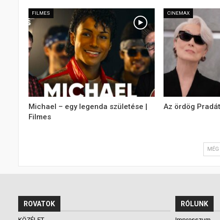
FILMES
CINEMAX
Michael – egy legenda születése |
Az ördög Pradát
Filmes
MÉG 
ROVATOK
RÓLUNK
KÖZÉLET
Impresszum