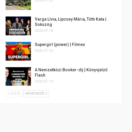
2026.07.22.
Varga Lívia, Lipcsey Mária, Tóth Kata |
Sokszög
2026.07.18.
Supergirl (power) | Filmes
2026.07.16.
A Nemzetközi Booker-díj | Könyvjelző
Flash
2026.07.13.
ELŐZŐ
KÖVETKEZŐ