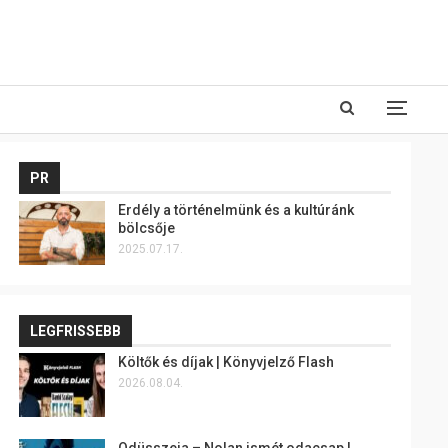
PR
Erdély a történelmünk és a kultúránk
bölcsője
2025.07.17.
LEGFRISSEBB
Költők és díjak | Könyvjelző Flash
2026.08.04.
Odüsszeia – Nolan ismét odacsap |