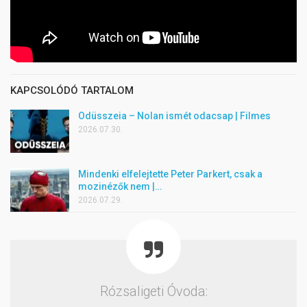
KAPCSOLÓDÓ TARTALOM
Odüsszeia – Nolan ismét odacsap | Filmes
2026.07.30.
Mindenki elfelejtette Peter Parkert, csak a
mozinézők nem |…
2026.07.29.
Rózsaligeti Óvoda: