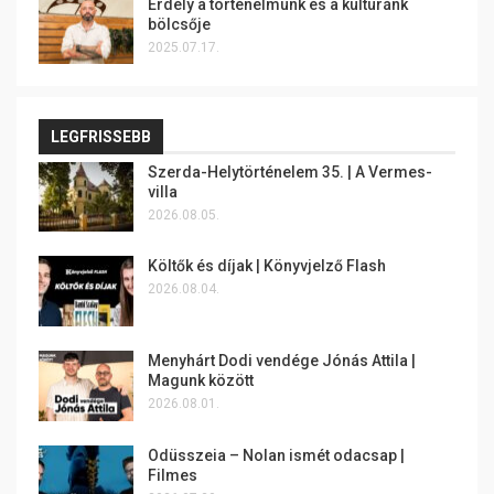
Erdély a történelmünk és a kultúránk
bölcsője
2025.07.17.
LEGFRISSEBB
Szerda-Helytörténelem 35. | A Vermes-
villa
2026.08.05.
Költők és díjak | Könyvjelző Flash
2026.08.04.
Menyhárt Dodi vendége Jónás Attila |
Magunk között
2026.08.01.
Odüsszeia – Nolan ismét odacsap |
Filmes