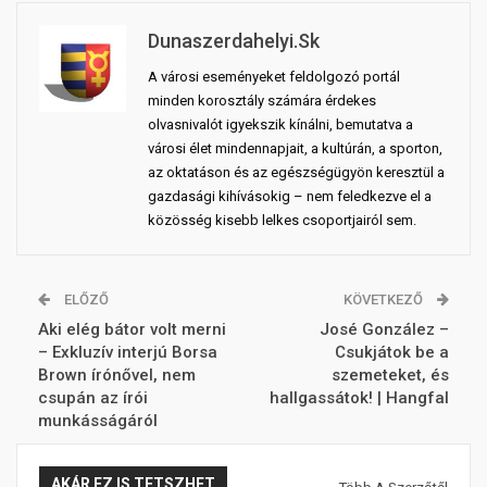
Dunaszerdahelyi.sk
A városi eseményeket feldolgozó portál
minden korosztály számára érdekes
olvasnivalót igyekszik kínálni, bemutatva a
városi élet mindennapjait, a kultúrán, a sporton,
az oktatáson és az egészségügyön keresztül a
gazdasági kihívásokig – nem feledkezve el a
közösség kisebb lelkes csoportjairól sem.
ELŐZŐ
KÖVETKEZŐ
Aki elég bátor volt merni
José González –
– Exkluzív interjú Borsa
Csukjátok be a
Brown írónővel, nem
szemeteket, és
csupán az írói
hallgassátok! | Hangfal
munkásságáról
AKÁR EZ IS TETSZHET