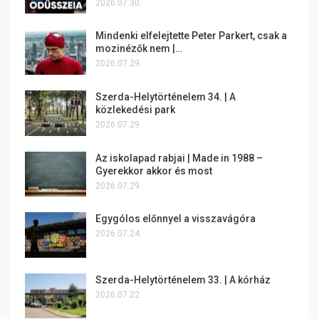
2026.07.30.
Mindenki elfelejtette Peter Parkert, csak a
mozinézők nem |…
2026.07.29.
Szerda-Helytörténelem 34. | A
közlekedési park
2026.07.29.
Az iskolapad rabjai | Made in 1988 –
Gyerekkor akkor és most
2026.07.29.
Egygólos előnnyel a visszavágóra
2026.07.24.
Szerda-Helytörténelem 33. | A kórház
2026.07.22.