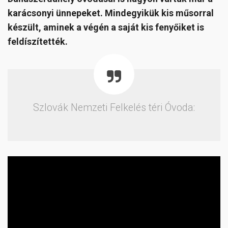
karácsonyi ünnepeket. Mindegyikük kis műsorral
készült, aminek a végén a saját kis fenyőiket is
feldíszítették.
Szlovák Nemzeti Felkelés téri Óvoda: