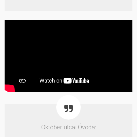
Október utcai Óvoda: