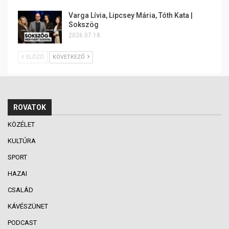
Varga Lívia, Lipcsey Mária, Tóth Kata |
Sokszög
2026.07.18.
ELŐZŐ
KÖVETKEZŐ
ROVATOK
KÖZÉLET
KULTÚRA
SPORT
HAZAI
CSALÁD
KÁVÉSZÜNET
PODCAST