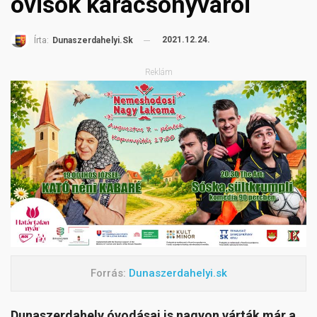
ovisok karácsonyvárói
2021.12.24.
Írta:
Dunaszerdahelyi.sk
Reklám
Forrás:
Dunaszerdahelyi.sk
Dunaszerdahely óvodásai is nagyon várták már a