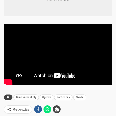
Dunaszerdahely
Gyerek
Karácsony
Óvoda
Megosztás