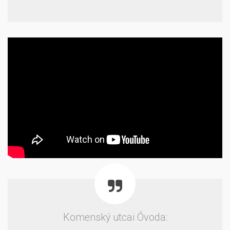
Komenský utcai Óvoda: