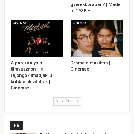
gyerekkorában? | Made
in 1988 –…
CINEMAX
CINEMAX
A pop királya a
Dráma a moziban |
filmvásznon – a
Cinemax
rajongók imádják, a
kritikusok vitatják |
Cinemax
MÉG TÖBB...
PR