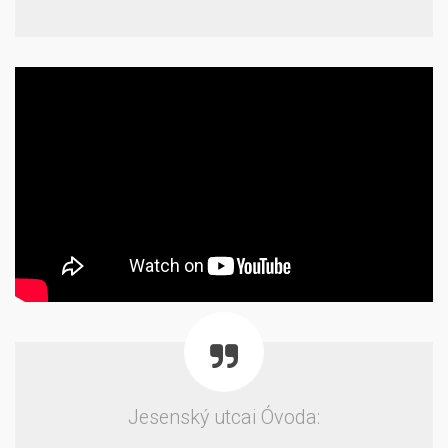
Jesenský utcai Óvoda: