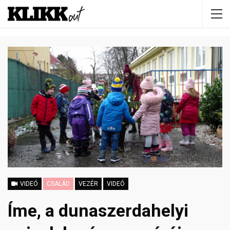
VIDEÓ
CSALÁD
VEZÉR
VIDEÓ
Íme, a dunaszerdahelyi