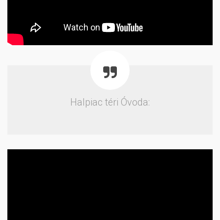
Halpiac téri Óvoda: