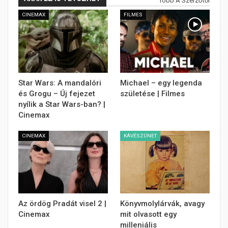
Több A Szerzőtől
CINEMAX
FILMES
Star Wars: A mandalóri
Michael – egy legenda
és Grogu – Új fejezet
születése | Filmes
nyílik a Star Wars-ban? |
Cinemax
CINEMAX
KÁVÉSZÜNET
Az ördög Pradát visel 2 |
Könyvmolylárvák, avagy
Cinemax
mit olvasott egy
milleniális