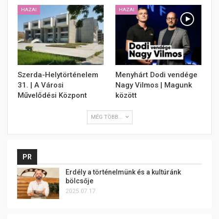
HAZAI
HAZAI
Szerda-Helytörténelem
Menyhárt Dodi vendége
31. | A Városi
Nagy Vilmos | Magunk
Művelődési Központ
között
MÉG TÖBB...
PR
Erdély a történelmünk és a kultúránk
bölcsője
2025.07.17.