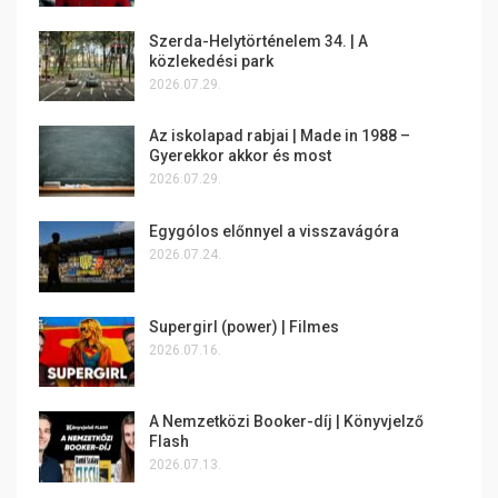
Szerda-Helytörténelem 34. | A
közlekedési park
2026.07.29.
Az iskolapad rabjai | Made in 1988 –
Gyerekkor akkor és most
2026.07.29.
Egygólos előnnyel a visszavágóra
2026.07.24.
Supergirl (power) | Filmes
2026.07.16.
A Nemzetközi Booker-díj | Könyvjelző
Flash
2026.07.13.