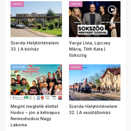
HAZAI
HAZAI
Szerda-Helytörténelem
Varga Lívia, Lipcsey
33. | A kórház
Mária, Tóth Kata |
Sokszög
KULTÚRA
HAZAI
Megint megtelik élettel
Szerda-Helytörténelem
Hodos – jön a kétnapos
32. | A vasútállomás
Nemeshodosi Nagy
Lakoma