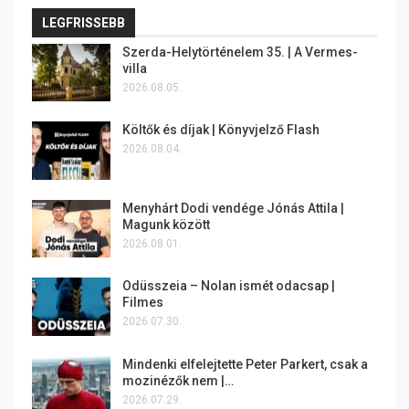
LEGFRISSEBB
Szerda-Helytörténelem 35. | A Vermes-
villa
2026.08.05.
Költők és díjak | Könyvjelző Flash
2026.08.04.
Menyhárt Dodi vendége Jónás Attila |
Magunk között
2026.08.01.
Odüsszeia – Nolan ismét odacsap |
Filmes
2026.07.30.
Mindenki elfelejtette Peter Parkert, csak a
mozinézők nem |…
2026.07.29.