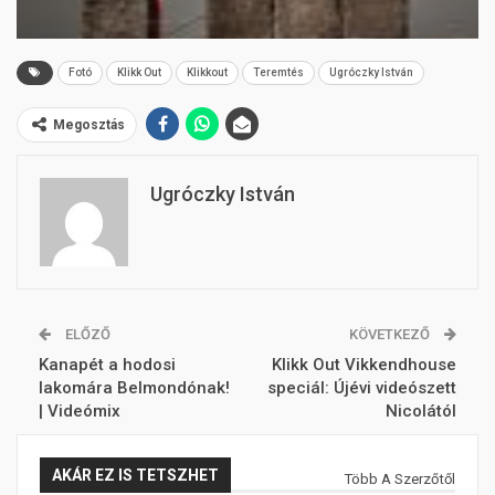
Fotó
Klikk Out
Klikkout
Teremtés
Ugróczky István
Megosztás
Ugróczky István
ELŐZŐ
KÖVETKEZŐ
Kanapét a hodosi
Klikk Out Vikkendhouse
lakomára Belmondónak!
speciál: Újévi videószett
| Videómix
Nicolától
AKÁR EZ IS TETSZHET
Több A Szerzőtől