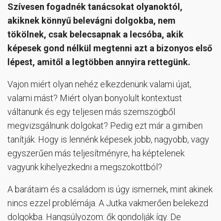
Szívesen fogadnék tanácsokat olyanoktól,
akiknek könnyű belevágni dolgokba, nem
tökölnek, csak belecsapnak a lecsóba, akik
képesek gond nélkül megtenni azt a bizonyos első
lépest, amitől a legtöbben annyira rettegünk.
Vajon miért olyan nehéz elkezdenünk valami újat,
valami mást? Miért olyan bonyolult kontextust
váltanunk és egy teljesen más szemszögből
megvizsgálnunk dolgokat? Pedig ezt már a gimiben
tanítják. Hogy is lennénk képesek jobb, nagyobb, vagy
egyszerűen más teljesítményre, ha képtelenek
vagyunk kihelyezkedni a megszokottból?
A barátaim és a családom is úgy ismernek, mint akinek
nincs ezzel problémája. A Jutka vakmerően belekezd
dolgokba. Hangsúlyozom: ők gondolják így. De