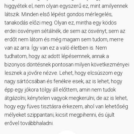
higgyétek el, nem olyan egyszerű ez, mint amilyennek
látszik. Minden első lépést gondos mérlegelés,
tanakodás előzi meg. Olyan ez, mintha egy ködös
erdei ösvényen sétálnék, de sem az ösvényt, sem az
erdőt nem látom és még magam sem tudom, merre
van az arra. Így van ez a való életben is. Nem
tudhatom, hogy az adott lépésemnek, annak a
bizonyos döntésnek pontosan milyen következményei
lesznek a jövőre nézve. Lehet, hogy elcsúszom egy
nagy sártócsában és fenékre esek, az is lehet, hogy
épp egy jókora tölgy áll előttem, amin nem tudok
átgázolni, kénytelen vagyok megkerülni, de az is lehet,
hogy egy füves tisztásra érkezem, ahol van lehetőség
mélyeket szippantani, kicsit megpihenni, és újult
erővel továbbhaladni.