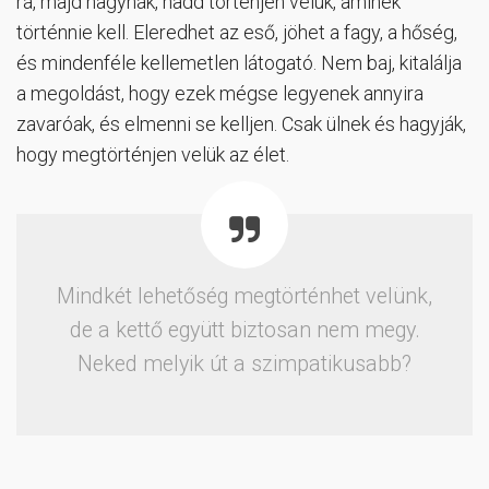
rá, majd hagynák, hadd történjen velük, aminek
történnie kell. Eleredhet az eső, jöhet a fagy, a hőség,
és mindenféle kellemetlen látogató. Nem baj, kitalálja
a megoldást, hogy ezek mégse legyenek annyira
zavaróak, és elmenni se kelljen. Csak ülnek és hagyják,
hogy megtörténjen velük az élet.
Mindkét lehetőség megtörténhet velünk,
de a kettő együtt biztosan nem megy.
Neked melyik út a szimpatikusabb?