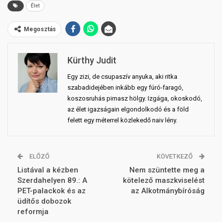
Élet
Megosztás
Kürthy Judit
Egy zizi, de csupaszív anyuka, aki ritka
szabadidejében inkább egy fúró-faragó,
koszosruhás pimasz hölgy. Izgága, okoskodó,
az élet igazságain elgondolkodó és a föld
felett egy méterrel közlekedő naiv lény.
ELŐZŐ
KÖVETKEZŐ
Listával a kézben
Nem szüntette meg a
Szerdahelyen 89.: A
kötelező maszkviselést
PET-palackok és az
az Alkotmánybíróság
üdítős dobozok
reformja