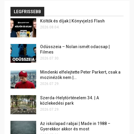
LEGFRISSEBB
Költők és díjak | Könyvjelző Flash
2026.08.04.
Odüsszeia – Nolan ismét odacsap |
Filmes
2026.07.30.
Mindenki elfelejtette Peter Parkert, csak a
mozinézők nem |…
2026.07.29.
Szerda-Helytörténelem 34. | A
közlekedési park
2026.07.29.
Az iskolapad rabjai | Made in 1988 –
Gyerekkor akkor és most