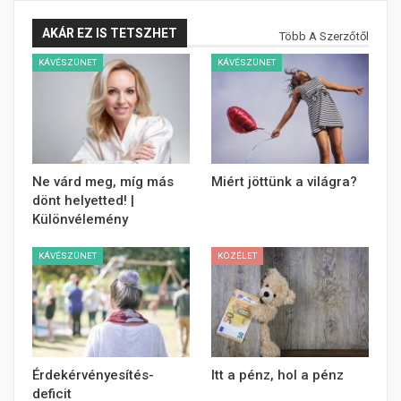
AKÁR EZ IS TETSZHET
Több A Szerzőtől
KÁVÉSZÜNET
KÁVÉSZÜNET
Ne várd meg, míg más
Miért jöttünk a világra?
dönt helyetted! |
Különvélemény
KÁVÉSZÜNET
KÖZÉLET
Érdekérvényesítés-
Itt a pénz, hol a pénz
deficit