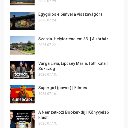
2026.07.29.
Egygólos előnnyel a visszavágóra
2026.07.24.
Szerda-Helytörténelem 33. | A kórház
2026.07.22.
Varga Lívia, Lipcsey Mária, Tóth Kata |
Sokszög
2026.07.18.
Supergirl (power) | Filmes
2026.07.16.
A Nemzetközi Booker-díj | Könyvjelző
Flash
2026.07.13.