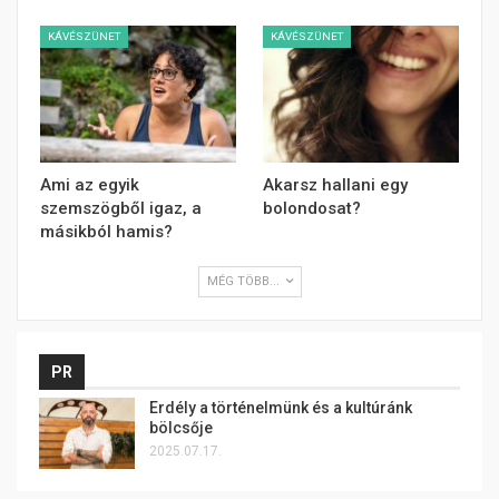
KÁVÉSZÜNET
KÁVÉSZÜNET
Ami az egyik
Akarsz hallani egy
szemszögből igaz, a
bolondosat?
másikból hamis?
MÉG TÖBB...
PR
Erdély a történelmünk és a kultúránk
bölcsője
2025.07.17.