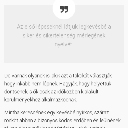
Az első lépeseknél látjuk legkevésbé a
siker és sikertelenség mérlegének
nyelvét.
De vannak olyanok is, akik azt a taktikát választják,
hogy inkább nem lépnek. Hagyják, hogy helyettük
döntsenek, s ők csak az időközben kialakult
körülményekhez alkalmazkodnak.
Mintha keresnének egy kevésbé nyirkos, száraz
rönköt abban a bizonyos ködös erdőben és leülnének