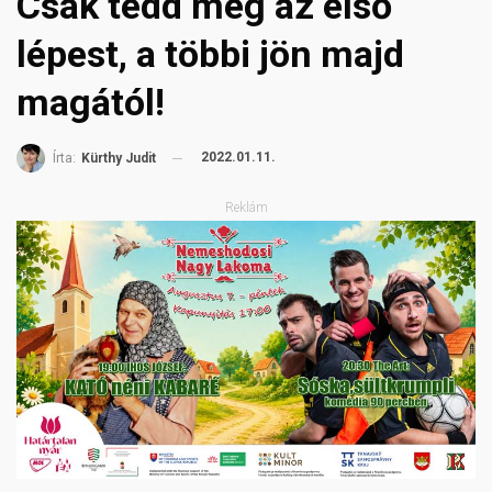
Csak tedd meg az első
lépest, a többi jön majd
magától!
2022.01.11.
Írta:
Kürthy Judit
Reklám