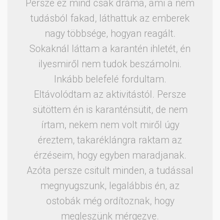
Persze ez mind csak dráma, ami a nem
tudásból fakad, láthattuk az emberek
nagy többsége, hogyan reagált.
Sokaknál láttam a karantén ihletét, én
ilyesmiről nem tudok beszámolni.
Inkább belefelé fordultam.
Eltávolódtam az aktivitástól. Persze
sütöttem én is karanténsütit, de nem
írtam, nekem nem volt miről úgy
éreztem, takaréklángra raktam az
érzéseim, hogy egyben maradjanak.
Azóta persze csitult minden, a tudással
megnyugszunk, legalábbis én, az
ostobák még ordítoznak, hogy
megleszünk mérgezve.