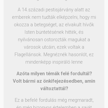
A 14.századi pestisjárvány alatt az
emberek nem tudták elképzelni, hogy mi
okozza a betegséget, az elvakult hívők
Isten büntetésének hitték, és
nyilvánosan ostorozták magukat a
városok utcáin, ezek voltak a
Flagellánsok. Megnéznék hasonlót, ez
mindenképp inspiráló lenne
Azóta milyen témák felé fordultál?
Volt bármi az önkifejezésedben, amin
változtattál?
Ez a befelé fordulás még megmaradt,
én még bizonyos értelemben a saját