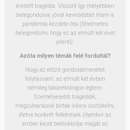
érintett tragédia. Viszont így mélyebben
belegondolva: jóval kevesebbet írtam a
pandémia kezdete óta (félelmetes
belegondolni, hogy ez az elmúlt két évet
jelenti).
Azóta milyen témák felé fordultál?
Hogy az előző gondolatmenetet
folytassam, az elmúlt két évben
némileg takaréklángon égtem.
Személyesebb tragédiák,
megzuhanások bírtak írásra ösztökélni,
illetve konkrét felkérések (ilyenkor az
ember kicsit beklokkolja magát az