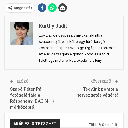
Megosztás
Kürthy Judit
Egy zizi, de csupaszív anyuka, aki ritka
szabadidejében inkább egy fúró-faragó,
koszosruhás pimasz hölgy. Izgága, okoskodó,
az élet igazságain elgondolkodó és a föld
felett egy méterrel közlekedő naiv lény.
ELŐZŐ
KÖVETKEZŐ
Szabó Péter Pál
Tegyünk pontot a
fotógalériája a
tervezgetés végére!
Rózsahegy–DAC (4:1)
mérkőzésről
AKÁR EZ IS TETSZHET
Több A Szerzőtől