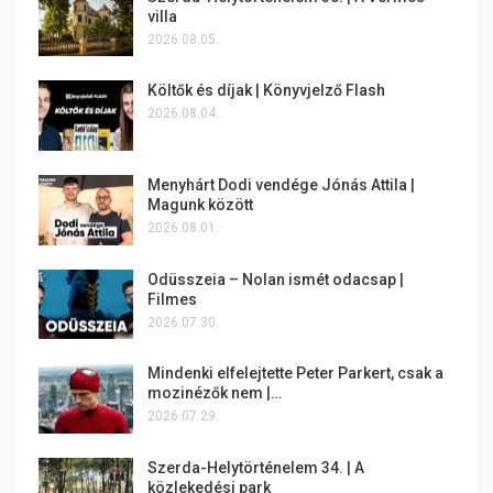
villa
2026.08.05.
Költők és díjak | Könyvjelző Flash
2026.08.04.
Menyhárt Dodi vendége Jónás Attila |
Magunk között
2026.08.01.
Odüsszeia – Nolan ismét odacsap |
Filmes
2026.07.30.
Mindenki elfelejtette Peter Parkert, csak a
mozinézők nem |…
2026.07.29.
Szerda-Helytörténelem 34. | A
közlekedési park