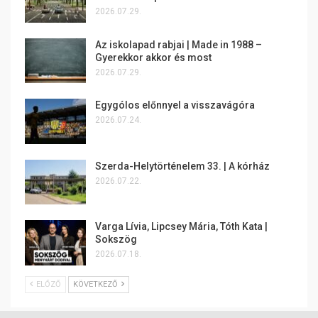
2026.07.29.
Az iskolapad rabjai | Made in 1988 –
Gyerekkor akkor és most
2026.07.29.
Egygólos előnnyel a visszavágóra
2026.07.24.
Szerda-Helytörténelem 33. | A kórház
2026.07.22.
Varga Lívia, Lipcsey Mária, Tóth Kata |
Sokszög
2026.07.18.
ELŐZŐ
KÖVETKEZŐ