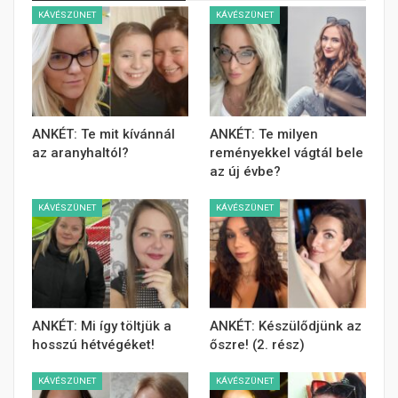
KÁVÉSZÜNET
KÁVÉSZÜNET
ANKÉT: Te mit kívánnál
ANKÉT: Te milyen
az aranyhaltól?
reményekkel vágtál bele
az új évbe?
KÁVÉSZÜNET
KÁVÉSZÜNET
ANKÉT: Mi így töltjük a
ANKÉT: Készülődjünk az
hosszú hétvégéket!
őszre! (2. rész)
KÁVÉSZÜNET
KÁVÉSZÜNET