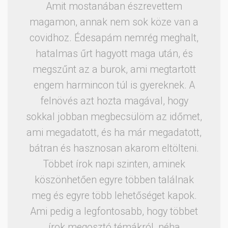
Amit mostanában észrevettem
magamon, annak nem sok köze van a
covidhoz. Édesapám nemrég meghalt,
hatalmas űrt hagyott maga után, és
megszűnt az a burok, ami megtartott
engem harmincon túl is gyereknek. A
felnövés azt hozta magával, hogy
sokkal jobban megbecsülöm az időmet,
ami megadatott, és ha már megadatott,
bátran és hasznosan akarom eltölteni.
Többet írok napi szinten, aminek
köszönhetően egyre többen találnak
meg és egyre több lehetőséget kapok.
Ami pedig a legfontosabb, hogy többet
írok megosztó témákról, néha