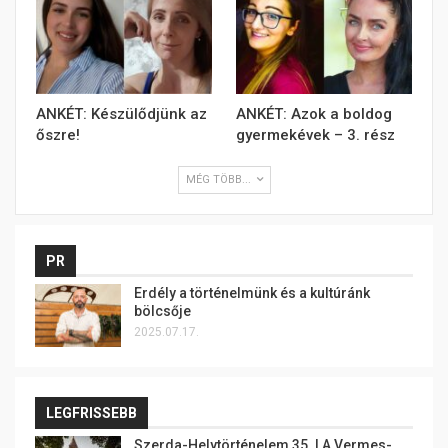
ANKÉT: Készülődjünk az
ANKÉT: Azok a boldog
őszre!
gyermekévek – 3. rész
MÉG TÖBB...
PR
Erdély a történelmünk és a kultúránk
bölcsője
2025.07.17.
LEGFRISSEBB
Szerda-Helytörténelem 35. | A Vermes-