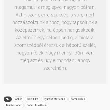
magamat is meglepve, nagyon bátran.
Azt hiszem, erre szükség is van, mert
hozzászoktunk ahhoz, hogy tapsolunk a
középszernek, ha éppen hangoskodik.
Az elmúlt egy hétben pedig, amióta a
szomszédból érezzük a háború szelét,
nagyon félek, hogy mennyi időm van
még azt és úgy elmondani, ahogy
szeretném.
Ankét
Covid-19
Gyurász Marianna
Koronavírus
Mucha Dorka
Tóth Liith Viktória