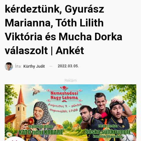
kérdeztünk, Gyurász
Marianna, Tóth Lilith
Viktória és Mucha Dorka
válaszolt | Ankét
2022.03.05.
Írta:
Kürthy Judit
Reklám