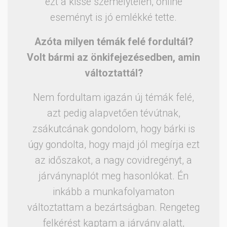
ezt a kissé személytelen, online
eseményt is jó emlékké tette.
Azóta milyen témák felé fordultál?
Volt bármi az önkifejezésedben, amin
változtattál?
Nem fordultam igazán új témák felé,
azt pedig alapvetően tévútnak,
zsákutcának gondolom, hogy bárki is
úgy gondolta, hogy majd jól megírja ezt
az időszakot, a nagy covidregényt, a
járványnaplót meg hasonlókat. Én
inkább a munkafolyamaton
változtattam a bezártságban. Rengeteg
felkérést kaptam a járvány alatt,