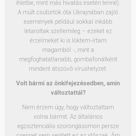
ihletbe, mint más hivatás esetén tenné).
A múlt csütörtök óta Ukrajnában zajló
események például sokkal inkább
letaroltak szellemileg – ezeket ez
érzelmeket ki is löktem-írtam
magamból -, mint a
megfoghatatlanabb, gombafonálként
mindent átszövő vírushelyzet.
Volt bármi az önkifejezésedben, amin
változtattál?
Nem érzem úgy, hogy változtattam
volna bármit. Az általános
egzisztenciális szorongásomon persze
cseppet sem segített ez az időszak. Ám