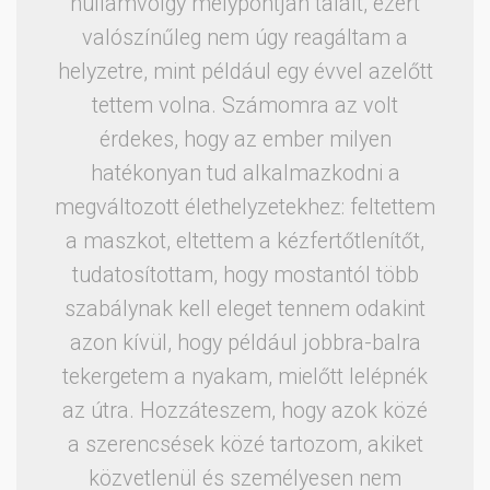
hullámvölgy mélypontján talált, ezért
valószínűleg nem úgy reagáltam a
helyzetre, mint például egy évvel azelőtt
tettem volna. Számomra az volt
érdekes, hogy az ember milyen
hatékonyan tud alkalmazkodni a
megváltozott élethelyzetekhez: feltettem
a maszkot, eltettem a kézfertőtlenítőt,
tudatosítottam, hogy mostantól több
szabálynak kell eleget tennem odakint
azon kívül, hogy például jobbra-balra
tekergetem a nyakam, mielőtt lelépnék
az útra. Hozzáteszem, hogy azok közé
a szerencsések közé tartozom, akiket
közvetlenül és személyesen nem