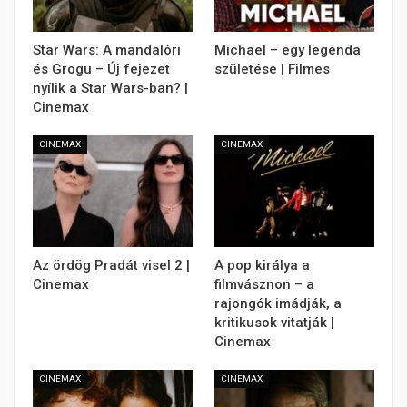
Star Wars: A mandalóri
Michael – egy legenda
és Grogu – Új fejezet
születése | Filmes
nyílik a Star Wars-ban? |
Cinemax
CINEMAX
CINEMAX
Az ördög Pradát visel 2 |
A pop királya a
Cinemax
filmvásznon – a
rajongók imádják, a
kritikusok vitatják |
Cinemax
CINEMAX
CINEMAX