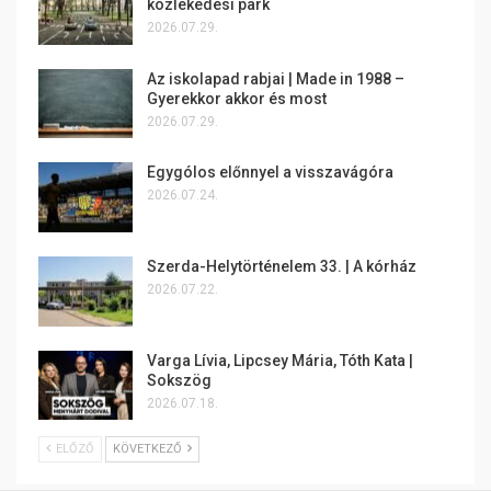
közlekedési park
2026.07.29.
Az iskolapad rabjai | Made in 1988 –
Gyerekkor akkor és most
2026.07.29.
Egygólos előnnyel a visszavágóra
2026.07.24.
Szerda-Helytörténelem 33. | A kórház
2026.07.22.
Varga Lívia, Lipcsey Mária, Tóth Kata |
Sokszög
2026.07.18.
ELŐZŐ
KÖVETKEZŐ