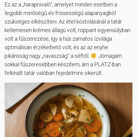
Ez az a „harapnivaló”, amelyet minden esetben a
legjobb minőségű és frissességű alapanyagból
szükséges elkészíteni. Az étel kóstolásánál a tatár
kellemesen krémes állagú volt, roppant egyensúlyban
volt a fűszerezése, így a hús zamatos ízvilága
optimálisan érzékelhető volt, és az az enyhe
pikánsság nagy „ravaszság” a séftől.
Jómagam
sokkal fűszeresebben készítem, ám a PLATZ-ban
felkínált tatár valóban fejedelmire sikerült.