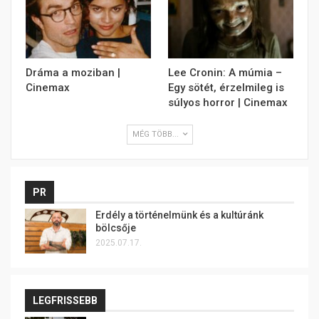
Dráma a moziban |
Lee Cronin: A múmia –
Cinemax
Egy sötét, érzelmileg is
súlyos horror | Cinemax
MÉG TÖBB...
PR
Erdély a történelmünk és a kultúránk
bölcsője
2025.07.17.
LEGFRISSEBB