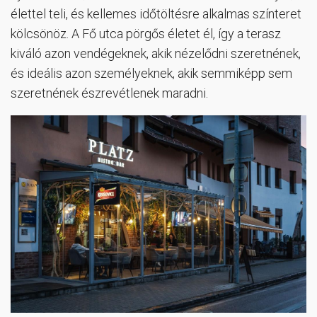
élettel teli, és kellemes időtöltésre alkalmas színteret
kölcsönöz. A Fő utca pörgős életet él, így a terasz
kiváló azon vendégeknek, akik nézelődni szeretnének,
és ideális azon személyeknek, akik semmiképp sem
szeretnének észrevétlenek maradni.