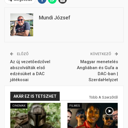
Mundi József
ELŐZŐ
KÖVETKEZŐ
Az új vezetőedzővel
Magyar menetelés
abszolválták első
Angliában és Guľa a
edzésüket a DAC
DAC-ban |
játékosai
SzerdaHelyzet
AKÁR EZ IS TETSZHET
Több A Szerzőtől
CINEMAX
FILMES