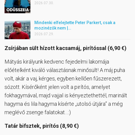
2026.07.30.
Mindenki elfelejtette Peter Parkert, csak a
mozinézők nem |…
2026.07.29.
Zsírjában sült hízott kacsamáj, pirítóssal (6,90 €)
Mátyás királyunk kedvenc fejedelmi lakomája
előételként kiváló választásnak minősült! A máj puha
volt, akár a vaj, kérges, egyben kellően fűszerezett,
sózott. Kísérőként jelen volt a pirítós, amelyet
fokhagymával, majd vajjal is kényeztethettél, marinált
hagyma és lila hagyma kísérte „utolsó útjára” a még
meglévő zsenge falatokat…:)
Tatár bifsztek, pirítós (8,90 €)