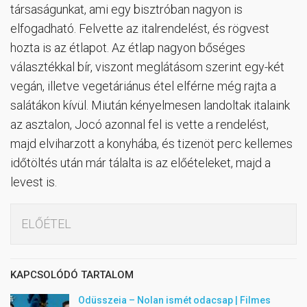
társaságunkat, ami egy bisztróban nagyon is
elfogadható. Felvette az italrendelést, és rögvest
hozta is az étlapot. Az étlap nagyon bőséges
választékkal bír, viszont meglátásom szerint egy-két
vegán, illetve vegetáriánus étel elférne még rajta a
salátákon kívül. Miután kényelmesen landoltak italaink
az asztalon, Jocó azonnal fel is vette a rendelést,
majd elviharzott a konyhába, és tizenöt perc kellemes
időtöltés után már tálalta is az előételeket, majd a
levest is.
ELŐÉTEL
KAPCSOLÓDÓ TARTALOM
Odüsszeia – Nolan ismét odacsap | Filmes