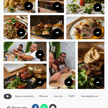
Dunaszerdahely
Étterem
Gasztro
PLATZ
Vendéglőlesen
Megosztás