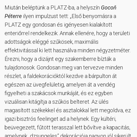
Miután beléptünk a PLATZ-ba, a helyszín
Goco
ň
Péterre
ilyen impulzust tett: „Első benyomásra a
PLATZ egy gondosan és igényesen kialakított
enteriőrrel rendelkezik. Annak ellenére, hogy a területi
adottságok eléggé szűkösek, maximális
effektivitással ki lett használva minden négyzetméter.
Érezni, hogy a dizájnt egy szakemberre bízták a
tulajdonosok. Gondosan meg van tervezve minden
részlet, a faldekorációktól kezdve a bárpulton át
egészen az üvegfelületig, amelyen át a vendég
figyelheti a szakácsok munkáját, és ez egyben
vizuálisan kitágítja a szűkös belteret. Az ülés
magasított székekkel és asztalokkal lett megoldva, ez
igazi bisztrós feelinget ad a helynek. Egy kültéri,
beüvegezett, fűtött terasszal lett bővítve a kapacitás,
amelynek „dzsungeles” dekorációja nagyon jól sikerült.