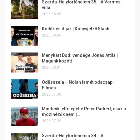
Szerda-Helytörténelem 35. | A Vermes-
villa
2026.08.05.
Költők és díjak | Könyvjelző Flash
2026.08.04.
Menyhárt Dodi vendége Jónás Attila |
Magunk között
2026.08.01.
Odüsszeia – Nolan ismét odacsap |
Filmes
2026.07.30.
Mindenki elfelejtette Peter Parkert, csak a
mozinézők nem |…
2026.07.29.
Szerda-Helytörténelem 34. | A