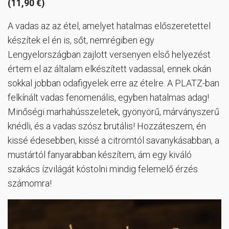
(11,90 €)
A vadas az az étel, amelyet hatalmas előszeretettel
készítek el én is, sőt, nemrégiben egy
Lengyelországban zajlott versenyen első helyezést
értem el az általam elkészített vadassal, ennek okán
sokkal jobban odafigyelek erre az ételre. A PLATZ-ban
felkínált vadas fenomenális, egyben hatalmas adag!
Minőségi marhahússzeletek, gyönyörű, márványszerű
knédli, és a vadas szósz brutális! Hozzáteszem, én
kissé édesebben, kissé a citromtól savanykásabban, a
mustártól fanyarabban készítem, ám egy kiváló
szakács ízvilágát kóstolni mindig felemelő érzés
számomra!