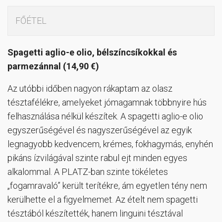
FŐÉTEL
Spagetti aglio-e olio, bélszíncsíkokkal és
parmezánnal (14,90 €)
Az utóbbi időben nagyon rákaptam az olasz
tésztafélékre, amelyeket jómagamnak többnyire hús
felhasználása nélkül készítek. A spagetti aglio-e olio
egyszerűségével és nagyszerűségével az egyik
legnagyobb kedvencem, krémes, fokhagymás, enyhén
pikáns ízvilágával szinte rabul ejt minden egyes
alkalommal. A PLATZ-ban szinte tökéletes
„fogamravaló” került terítékre, ám egyetlen tény nem
kerülhette el a figyelmemet. Az ételt nem spagetti
tésztából készítették, hanem linguini tésztával