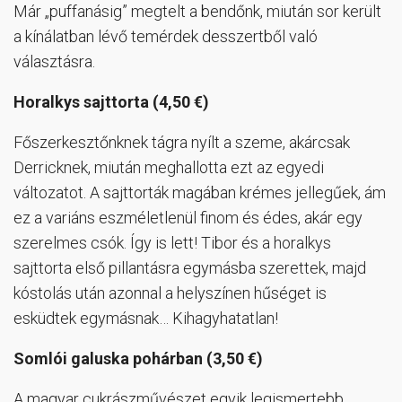
Már „puffanásig” megtelt a bendőnk, miután sor került
a kínálatban lévő temérdek desszertből való
választásra.
Horalkys sajttorta (4,50 €)
Főszerkesztőnknek tágra nyílt a szeme, akárcsak
Derricknek, miután meghallotta ezt az egyedi
változatot. A sajttorták magában krémes jellegűek, ám
ez a variáns eszméletlenül finom és édes, akár egy
szerelmes csók. Így is lett! Tibor és a horalkys
sajttorta első pillantásra egymásba szerettek, majd
kóstolás után azonnal a helyszínen hűséget is
esküdtek egymásnak… Kihagyhatatlan!
Somlói galuska pohárban (3,50 €)
A magyar cukrászművészet egyik legismertebb