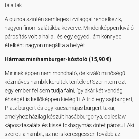
tálalták.
A quinoa szintén semleges ízvilággal rendelkezik,
nagyon finom salátákba keverve. Mindenképpen kiváló
párosítás volt a hallal, és egy egyedi, ám könnyed
ételként nagyon megállta a helyét.
Hármas minihamburger-kóstoló (15,90 €)
Mininek éppen nem mondható, de kiváló minőségű
kézműves hambik kerültek terítékre! Szerintem ezt
egy ember fel sem tudja falni, így akár két vendég
éhségét is kellőképpen kielégíti. A trió egy sajtburgert,
Platz burgert és egy kacsamájas burgert takar,
amelyhez házilag készült hasábburgonya, coleslaw
káposztasaláta és kissé fokhagymás öntet párosul. Aki
szereti a hambit, az ne is keresgessen tovább az