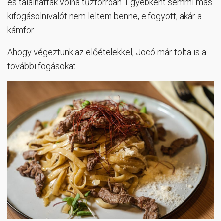
és tálalhatták volna tűzforróan. Egyébként semmi más
kifogásolnivalót nem leltem benne, elfogyott, akár a
kámfor…
Ahogy végeztünk az előételekkel, Jocó már tolta is a
további fogásokat…