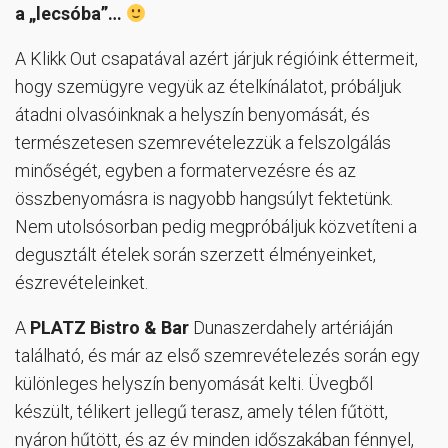
a „lecsóba”…
A Klikk Out csapatával azért járjuk régióink éttermeit,
hogy szemügyre vegyük az ételkínálatot, próbáljuk
átadni olvasóinknak a helyszín benyomását, és
természetesen szemrevételezzük a felszolgálás
minőségét, egyben a formatervezésre és az
összbenyomásra is nagyobb hangsúlyt fektetünk.
Nem utolsósorban pedig megpróbáljuk közvetíteni a
degusztált ételek során szerzett élményeinket,
észrevételeinket.
A
PLATZ Bistro & Bar
Dunaszerdahely artériáján
található, és már az első szemrevételezés során egy
különleges helyszín benyomását kelti. Üvegből
készült, télikert jellegű terasz, amely télen fűtött,
nyáron hűtött, és az év minden időszakában fénnyel,