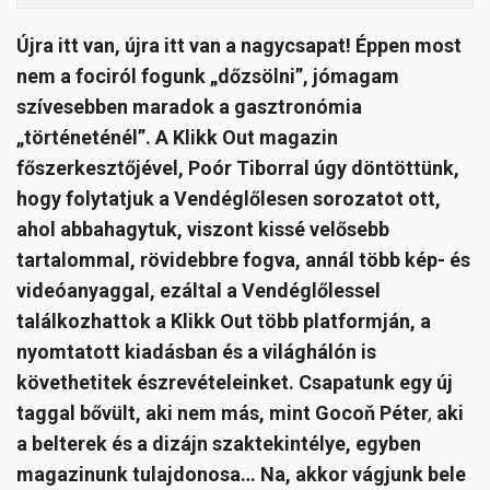
Újra itt van, újra itt van a nagycsapat! Éppen most
nem a fociról fogunk „dőzsölni”, jómagam
szívesebben maradok a gasztronómia
„történeténél”. A Klikk Out magazin
főszerkesztőjével, Poór Tiborral úgy döntöttünk,
hogy folytatjuk a Vendéglőlesen sorozatot ott,
ahol abbahagytuk, viszont kissé velősebb
tartalommal, rövidebbre fogva, annál több kép- és
videóanyaggal, ezáltal a Vendéglőlessel
találkozhattok a Klikk Out több platformján, a
nyomtatott kiadásban és a világhálón is
követhetitek észrevételeinket. Csapatunk egy új
taggal bővült, aki nem más, mint
Goco
ň
Péter
,
aki
a belterek és a dizájn szaktekintélye, egyben
magazinunk tulajdonosa… Na, akkor vágjunk bele