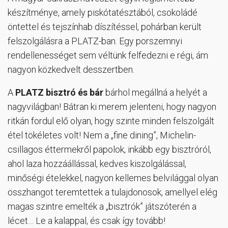
készítménye, amely piskótatésztából, csokoládé
öntettel és tejszínhab díszítéssel, pohárban került
felszolgálásra a PLATZ-ban. Egy porszemnyi
rendellenességet sem véltünk felfedezni e régi, ám
nagyon közkedvelt desszertben.
A
PLATZ bisztró és bár
bárhol megállná a helyét a
nagyvilágban! Bátran ki merem jelenteni, hogy nagyon
ritkán fordul elő olyan, hogy szinte minden felszolgált
étel tökéletes volt! Nem a „fine dining”, Michelin-
csillagos éttermekről papolok, inkább egy bisztróról,
ahol laza hozzáállással, kedves kiszolgálással,
minőségi ételekkel, nagyon kellemes belvilággal olyan
összhangot teremtettek a tulajdonosok, amellyel elég
magas szintre emelték a „bisztrók” játszóterén a
lécet… Le a kalappal, és csak így tovább!