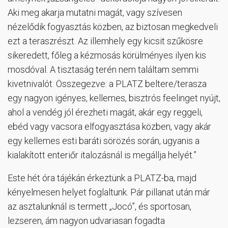
Aki meg akarja mutatni magát, vagy szívesen
nézelődik fogyasztás közben, az biztosan megkedveli
ezt a teraszrészt. Az illemhely egy kicsit szűkösre
sikeredett, főleg a kézmosás körülményes ilyen kis
mosdóval. A tisztaság terén nem találtam semmi
kivetnivalót. Összegezve: a PLATZ beltere/terasza
egy nagyon igényes, kellemes, bisztrós feelinget nyújt,
ahol a vendég jól érezheti magát, akár egy reggeli,
ebéd vagy vacsora elfogyasztása közben, vagy akár
egy kellemes esti baráti sörözés során, ugyanis a
kialakított enteriőr italozásnál is megállja helyét.”
Este hét óra tájékán érkeztünk a PLATZ-ba, majd
kényelmesen helyet foglaltunk. Pár pillanat után már
az asztalunknál is termett „Jocó”, és sportosan,
lezseren, ám nagyon udvariasan fogadta