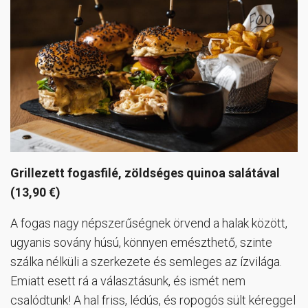
Grillezett fogasfilé, zöldséges quinoa salátával
(13,90 €)
A fogas nagy népszerűségnek örvend a halak között,
ugyanis sovány húsú, könnyen emészthető, szinte
szálka nélküli a szerkezete és semleges az ízvilága.
Emiatt esett rá a választásunk, és ismét nem
csalódtunk! A hal friss, lédús, és ropogós sült kéreggel