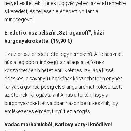
helyettesítették. Ennek függvényében az étel remekre
sikeredett, és teljesen elégedett voltam a
minőségével.
Eredeti orosz bélszín „Sztroganoff”, házi
burgonyakrokettel (19,90 €)
Ez az orosz eredetű étel egy remekmű. A felhasznált
hús a legjobb minőségű, az állaga a tejfölnek
köszönhetően hihetetlenül krémes, ízvilága kissé
édeskés, a savanyú uborkának köszönhetően enyhén
fanyar, a gomba pedig elsőrangú aromát kölcsönzött
az ételnek. Kifogástalan! A hab a tortán, hogy a
burgonyakrokettet valóban házon belül készítik, így
emlékezetes élményt nyújt ez a fogás.
Vadas marhahúsból, Karlovy Vary-i knédlivel