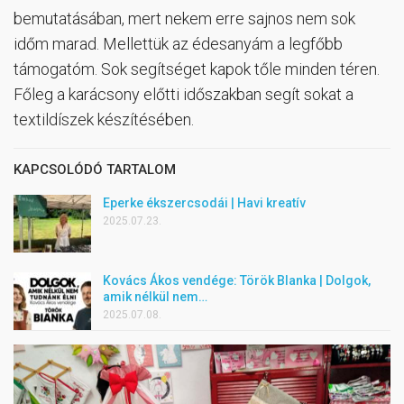
bemutatásában, mert nekem erre sajnos nem sok
időm marad. Mellettük az édesanyám a legfőbb
támogatóm. Sok segítséget kapok tőle minden téren.
Főleg a karácsony előtti időszakban segít sokat a
textildíszek készítésében.
KAPCSOLÓDÓ TARTALOM
Eperke ékszercsodái | Havi kreatív
2025.07.23.
Kovács Ákos vendége: Török BIanka | Dolgok,
amik nélkül nem…
2025.07.08.