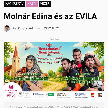
HAVI KREATÍV
HAZAI
VEZÉR
Molnár Edina és az EVILA
2022.06.21.
Írta:
Kürthy Judit
Reklám
Az interjú megjelent a Klikk Out 2022/06. számában.