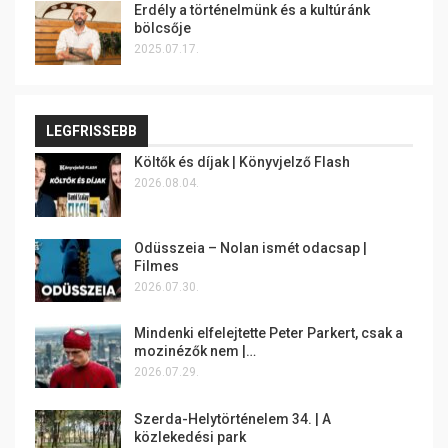
Erdély a történelmünk és a kultúránk
bölcsője
2025.07.17.
LEGFRISSEBB
Költők és díjak | Könyvjelző Flash
2026.08.04.
Odüsszeia – Nolan ismét odacsap |
Filmes
2026.07.30.
Mindenki elfelejtette Peter Parkert, csak a
mozinézők nem |…
2026.07.29.
Szerda-Helytörténelem 34. | A
közlekedési park