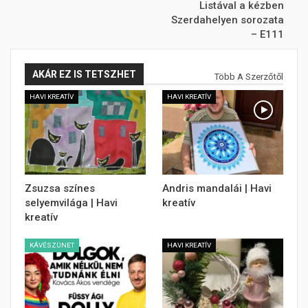
Listával a kézben
Szerdahelyen sorozata
– E111
AKÁR EZ IS TETSZHET
Több A Szerzőtől
HAVI KREATÍV
HAVI KREATÍV
Zsuzsa színes
Andris mandalái | Havi
selyemvilága | Havi
kreatív
kreatív
KÁVÉSZÜNET
HAVI KREATÍV