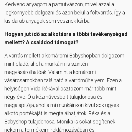
Kedvenc anyagom a pamutvászon, mivel azzal a
legkönnyebb dolgozni és azon belül a foltvarrás. Így a
kis darab anyagok sem vesznek kárba.
Hogyan jut idő az alkotásra a többi tevékenységed
mellett? A családod támogat?
A varrás mellett a komáromi Babyshopban dolgozom
mint eladó, ahol a munkáim is szintén
megvásárolhatóak. Valamint a komáromi
vásárcsarnokban található a varróműhelyem. Ezen a
helyiségen Vida Rékával osztozom már több mint
négy éve. Ő a kézművesbolt tulajdonosa és
megalapítója, ahol a mi munkáinkon kívül sok ügyes
alkotó portékáját is megtalálhatjátok. Réka és a
Babyshop tulajdonosa, Mónika is sokat segítenek
nekem a termékeim reklámozásában és