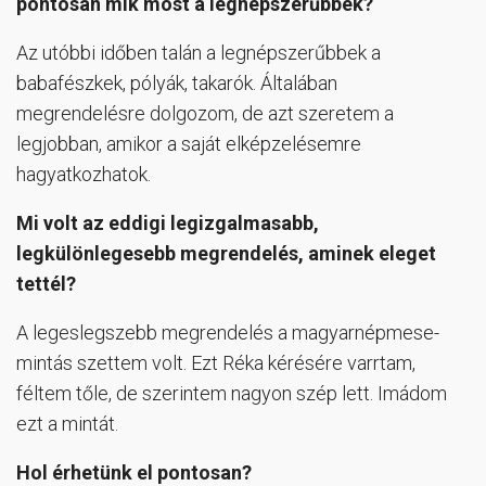
pontosan mik most a legnépszerűbbek?
Az utóbbi időben talán a legnépszerűbbek a
babafészkek, pólyák, takarók. Általában
megrendelésre dolgozom, de azt szeretem a
legjobban, amikor a saját elképzelésemre
hagyatkozhatok.
Mi volt az eddigi legizgalmasabb,
legkülönlegesebb megrendelés, aminek eleget
tettél?
A legeslegszebb megrendelés a magyarnépmese-
mintás szettem volt. Ezt Réka kérésére varrtam,
féltem tőle, de szerintem nagyon szép lett. Imádom
ezt a mintát.
Hol érhetünk el pontosan?