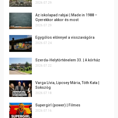
2026.07.29.
Az iskolapad rabjai | Made in 1988 –
Gyerekkor akkor és most
2026.07.29.
Egygólos előnnyel a visszavágóra
2026.07.24.
Szerda-Helytörténelem 33. | A kórház
2026.07.22.
Varga Lívia, Lipcsey Mária, Tóth Kata |
Sokszög
2026.07.18.
Supergirl (power) | Filmes
2026.07.16.