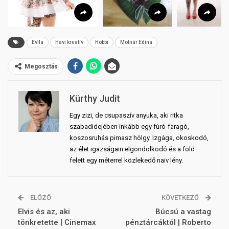
Evila
Havi kreatív
Hobbi
Molnár Edina
Megosztás
Kürthy Judit
Egy zizi, de csupaszív anyuka, aki ritka
szabadidejében inkább egy fúró-faragó,
koszosruhás pimasz hölgy. Izgága, okoskodó,
az élet igazságain elgondolkodó és a föld
felett egy méterrel közlekedő naiv lény.
ELŐZŐ
KÖVETKEZŐ
Elvis és az, aki
Búcsú a vastag
tönkretette | Cinemax
pénztárcáktól | Roberto