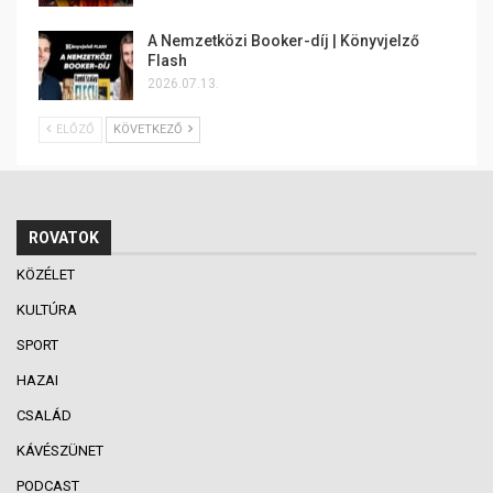
A Nemzetközi Booker-díj | Könyvjelző
Flash
2026.07.13.
ELŐZŐ
KÖVETKEZŐ
ROVATOK
KÖZÉLET
KULTÚRA
SPORT
HAZAI
CSALÁD
KÁVÉSZÜNET
PODCAST