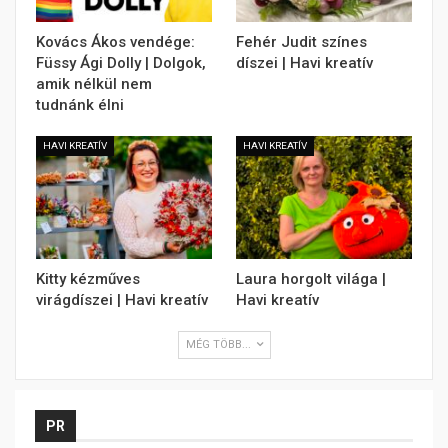
Kovács Ákos vendége:
Fehér Judit színes
Füssy Ági Dolly | Dolgok,
díszei | Havi kreatív
amik nélkül nem
tudnánk élni
HAVI KREATÍV
HAVI KREATÍV
Kitty kézműves
Laura horgolt világa |
virágdíszei | Havi kreatív
Havi kreatív
MÉG TÖBB...
PR