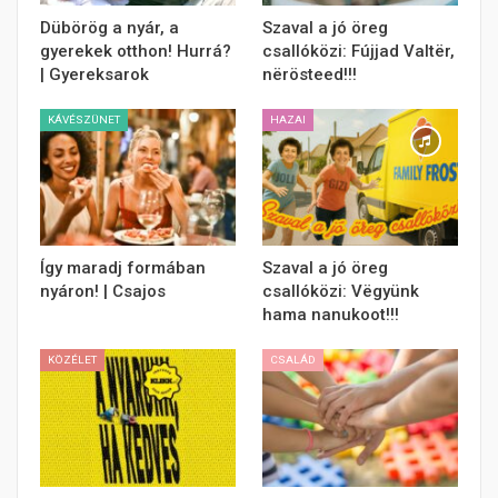
Dübörög a nyár, a
Szaval a jó öreg
gyerekek otthon! Hurrá?
csallóközi: Fújjad Valtër,
| Gyereksarok
nërösteed!!!
KÁVÉSZÜNET
HAZAI
Így maradj formában
Szaval a jó öreg
nyáron! | Csajos
csallóközi: Vëgyünk
hama nanukoot!!!
KÖZÉLET
CSALÁD