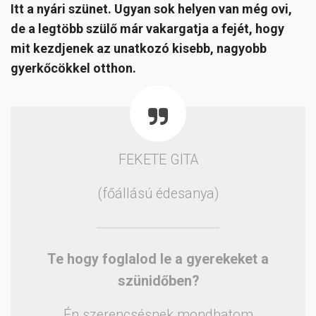
Itt a nyári szünet. Ugyan sok helyen van még ovi,
de a legtöbb szülő már vakargatja a fejét, hogy
mit kezdjenek az unatkozó kisebb, nagyobb
gyerkőcökkel otthon.
FEKETE GITA
(főállású édesanya)
Te hogy foglalod le a gyerekeket a
szünidőben?
Én szerencsésnek mondhatom