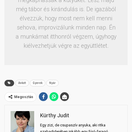
megkaphassák a kütyüket. Lesz majd
még tábor és kirándulás is. De igazából
élvezzük, hogy most nem kell menni
sehova, improvizálunk minden nap. Én
a munkámat itthonról végzem, úgyhogy
kiélvezhetjük végre az együttlétet.
Ankét
Gyerek
Nyár
Megosztás
Kürthy Judit
Egy zizi, de csupaszív anyuka, aki ritka
szabadidejében inkább egy fúró-faragó,