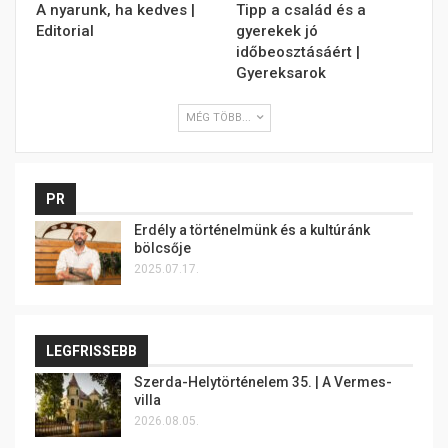
A nyarunk, ha kedves |
Tipp a család és a
Editorial
gyerekek jó
időbeosztásáért |
Gyereksarok
MÉG TÖBB...
PR
Erdély a történelmünk és a kultúránk
bölcsője
2025.07.17.
LEGFRISSEBB
Szerda-Helytörténelem 35. | A Vermes-
villa
2026.08.05.