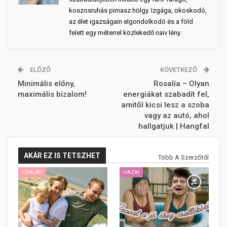
koszosruhás pimasz hölgy. Izgága, okoskodó,
az élet igazságain elgondolkodó és a föld
felett egy méterrel közlekedő naiv lény.
ELŐZŐ
KÖVETKEZŐ
Minimális előny,
Rosalía – Olyan
maximális bizalom!
energiákat szabadít fel,
amitől kicsi lesz a szoba
vagy az autó, ahol
hallgatjuk | Hangfal
AKÁR EZ IS TETSZHET
Több A Szerzőtől
CSALÁD
HAZAI