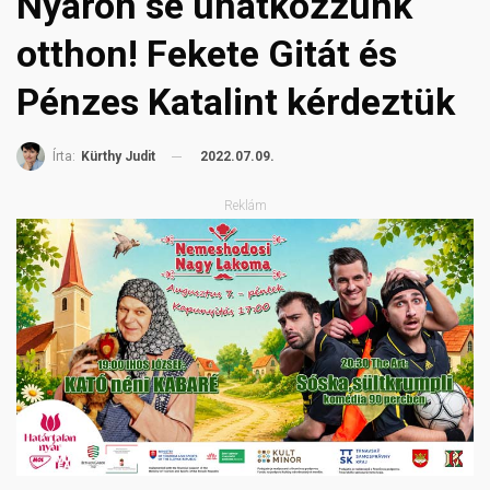
Nyáron se unatkozzunk
otthon! Fekete Gitát és
Pénzes Katalint kérdeztük
2022.07.09.
Írta:
Kürthy Judit
Reklám