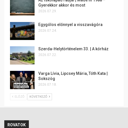
Az iskolapad rabjai | Made in 1988 –
Gyerekkor akkor és most
2026.07.29.
Egygólos előnnyel a visszavágóra
2026.07.24.
Szerda-Helytörténelem 33. | A kórház
2026.07.22.
Varga Lívia, Lipcsey Mária, Tóth Kata |
Sokszög
2026.07.18.
ELŐZŐ
KÖVETKEZŐ
ROVATOK