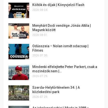
Költők és díjak | Könyvjelző Flash
2026.08.04.
Menyhárt Dodi vendége Jónás Attila |
Magunk között
2026.08.01.
Odüsszeia – Nolan ismét odacsap |
Filmes
2026.07.30.
Mindenki elfelejtette Peter Parkert, csak a
mozinézők nem |…
2026.07.29.
Szerda-Helytörténelem 34. | A
közlekedési park
2026.07.29.