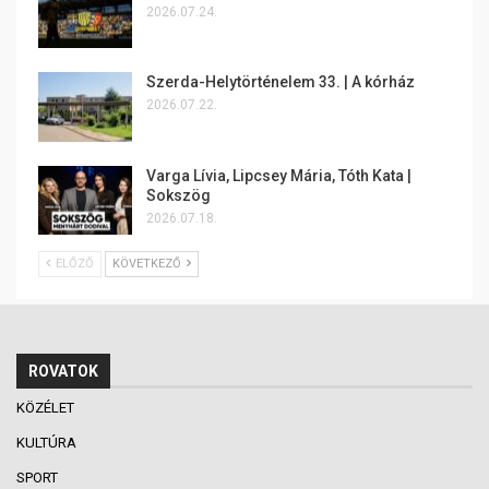
2026.07.24.
Szerda-Helytörténelem 33. | A kórház
2026.07.22.
Varga Lívia, Lipcsey Mária, Tóth Kata |
Sokszög
2026.07.18.
ELŐZŐ
KÖVETKEZŐ
ROVATOK
KÖZÉLET
KULTÚRA
SPORT