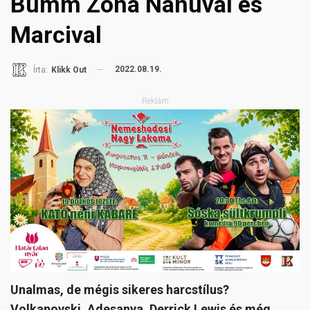
Bumm Zóna Nanuval és
Marcival
2022.08.19.
Írta:
Klikk Out
Reklám
Unalmas, de mégis sikeres harcstílus?
Volkanovski, Adesanya, Derrick Lewis és még