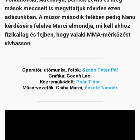
mások meccseit is megvitatjuk röviden ezen
adásunkban. A műsor második felében pedig Nanu
kérdéseire felelve Marci elmondja, mi kell ahhoz
fizikailag és fejben, hogy valaki MMA-mérkőzést
vívhasson.
Operatőr, utómunka, fotók:
Szabó Péter Pál
Grafika: Gocoň Laci
Közreműködött:
Poór Tibor
Műsorvezetők: Csiba Marci,
Fekete Nándor