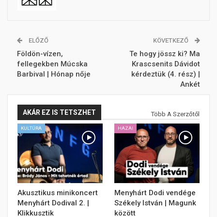
ELŐZŐ
KÖVETKEZŐ
Földön-vízen,
Te hogy jössz ki? Ma
fellegekben Múcska
Krascsenits Dávidot
Barbival | Hónap nője
kérdeztük (4. rész) |
Ankét
AKÁR EZ IS TETSZHET
Több A Szerzőtől
KULTÚRA
HAZAI
Akusztikus minikoncert
Menyhárt Dodi vendége
Menyhárt Dodival 2. |
Székely István | Magunk
Klikkusztik
között