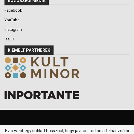
KÖZÖSSÉGI MÉDIA
Facebook
YouTube
Instagram
issuu
KIEMELT PARTNEREK
Ez a webhegy sütiket hassznál, hogy javítani tudjon a felhasználói
© 2016-2026 - Klikk P.T. - Minden jog fenntartva.