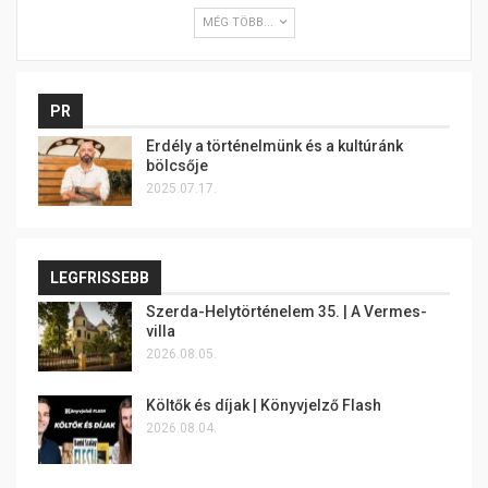
MÉG TÖBB...
PR
Erdély a történelmünk és a kultúránk
bölcsője
2025.07.17.
LEGFRISSEBB
Szerda-Helytörténelem 35. | A Vermes-
villa
2026.08.05.
Költők és díjak | Könyvjelző Flash
2026.08.04.