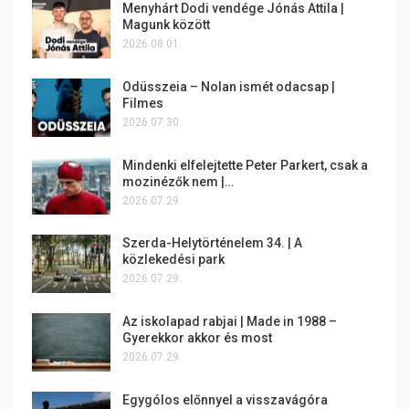
Menyhárt Dodi vendége Jónás Attila |
Magunk között
2026.08.01.
Odüsszeia – Nolan ismét odacsap |
Filmes
2026.07.30.
Mindenki elfelejtette Peter Parkert, csak a
mozinézők nem |…
2026.07.29.
Szerda-Helytörténelem 34. | A
közlekedési park
2026.07.29.
Az iskolapad rabjai | Made in 1988 –
Gyerekkor akkor és most
2026.07.29.
Egygólos előnnyel a visszavágóra