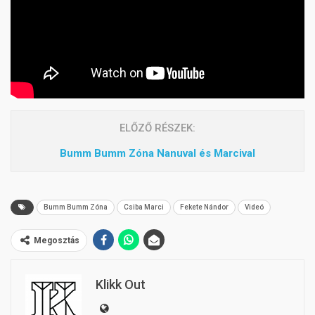
ELŐZŐ RÉSZEK:
Bumm Bumm Zóna Nanuval és Marcival
Bumm Bumm Zóna
Csiba Marci
Fekete Nándor
Videó
Megosztás
Klikk Out