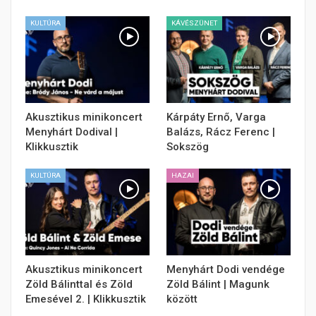
KULTÚRA
KÁVÉSZÜNET
Akusztikus minikoncert
Kárpáty Ernő, Varga
Menyhárt Dodival |
Balázs, Rácz Ferenc |
Klikkusztik
Sokszög
KULTÚRA
HAZAI
Akusztikus minikoncert
Menyhárt Dodi vendége
Zöld Bálinttal és Zöld
Zöld Bálint | Magunk
Emesével 2. | Klikkusztik
között