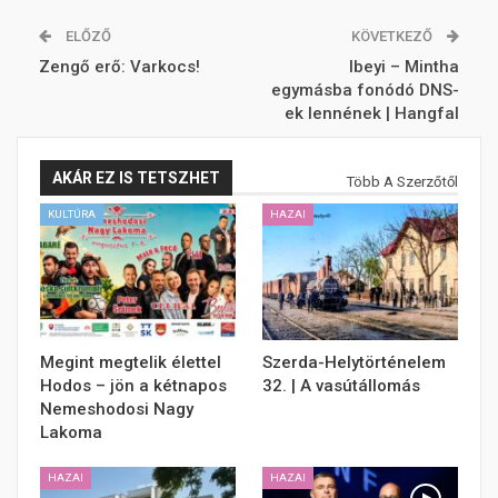
ELŐZŐ
KÖVETKEZŐ
Zengő erő: Varkocs!
Ibeyi – Mintha
egymásba fonódó DNS-
ek lennének | Hangfal
AKÁR EZ IS TETSZHET
Több A Szerzőtől
KULTÚRA
HAZAI
Megint megtelik élettel
Szerda-Helytörténelem
Hodos – jön a kétnapos
32. | A vasútállomás
Nemeshodosi Nagy
Lakoma
HAZAI
HAZAI