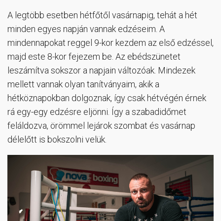
A legtöbb esetben hétfőtől vasárnapig, tehát a hét
minden egyes napján vannak edzéseim. A
mindennapokat reggel 9-kor kezdem az első edzéssel,
majd este 8-kor fejezem be. Az ebédszünetet
leszámítva sokszor a napjain változóak. Mindezek
mellett vannak olyan tanítványaim, akik a
hétköznapokban dolgoznak, így csak hétvégén érnek
rá egy-egy edzésre eljönni. Így a szabadidőmet
feláldozva, örömmel lejárok szombat és vasárnap
délelőtt is bokszolni velük.