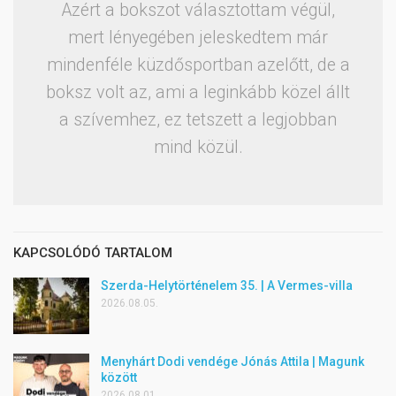
Azért a bokszot választottam végül,
mert lényegében jeleskedtem már
mindenféle küzdősportban azelőtt, de a
boksz volt az, ami a leginkább közel állt
a szívemhez, ez tetszett a legjobban
mind közül.
KAPCSOLÓDÓ TARTALOM
Szerda-Helytörténelem 35. | A Vermes-villa
2026.08.05.
Menyhárt Dodi vendége Jónás Attila | Magunk
között
2026.08.01.