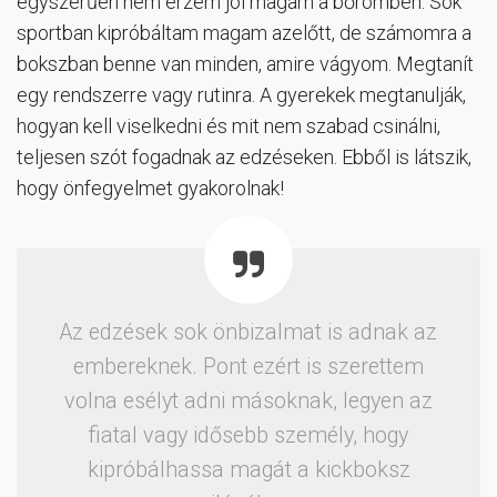
egyszerűen nem érzem jól magam a bőrömben. Sok
sportban kipróbáltam magam azelőtt, de számomra a
bokszban benne van minden, amire vágyom. Megtanít
egy rendszerre vagy rutinra. A gyerekek megtanulják,
hogyan kell viselkedni és mit nem szabad csinálni,
teljesen szót fogadnak az edzéseken. Ebből is látszik,
hogy önfegyelmet gyakorolnak!
Az edzések sok önbizalmat is adnak az
embereknek. Pont ezért is szerettem
volna esélyt adni másoknak, legyen az
fiatal vagy idősebb személy, hogy
kipróbálhassa magát a kickboksz