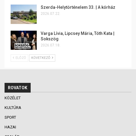
Szerda-Helytörténelem 33. | A kórház
2026.07.22.
Varga Lívia, Lipcsey Mária, Tóth Kata |
Sokszög
2026.07.18.
ELŐZŐ
KÖVETKEZŐ
ROVATOK
KÖZÉLET
KULTÚRA
SPORT
HAZAI