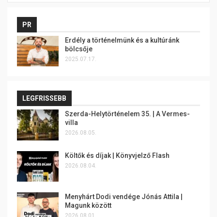
PR
Erdély a történelmünk és a kultúránk
bölcsője
2025.07.17.
LEGFRISSEBB
Szerda-Helytörténelem 35. | A Vermes-
villa
2026.08.05.
Költők és díjak | Könyvjelző Flash
2026.08.04.
Menyhárt Dodi vendége Jónás Attila |
Magunk között
2026.08.01.