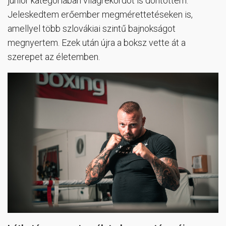
junior kategóriában világrekordot is döntöttem.
Jeleskedtem erőember megmérettetéseken is,
amellyel több szlovákiai szintű bajnokságot
megnyertem. Ezek után újra a boksz vette át a
szerepet az életemben.