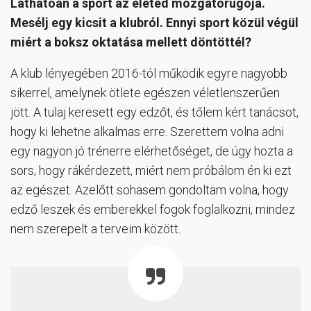
Láthatóan a sport az életed mozgatórugója.
Mesélj egy kicsit a klubról. Ennyi sport közül végül
miért a boksz oktatása mellett döntöttél?
A klub lényegében 2016-tól működik egyre nagyobb
sikerrel, amelynek ötlete egészen véletlenszerűen
jött. A tulaj keresett egy edzőt, és tőlem kért tanácsot,
hogy ki lehetne alkalmas erre. Szerettem volna adni
egy nagyon jó trénerre elérhetőséget, de úgy hozta a
sors, hogy rákérdezett, miért nem próbálom én ki ezt
az egészet. Azelőtt sohasem gondoltam volna, hogy
edző leszek és emberekkel fogok foglalkozni, mindez
nem szerepelt a terveim között.