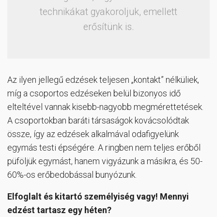
technikákat gyakoroljuk, emellett
erősítünk is.
Az ilyen jellegű edzések teljesen „kontakt” nélküliek,
míg a csoportos edzéseken belül bizonyos idő
elteltével vannak kisebb-nagyobb megmérettetések.
A csoportokban baráti társaságok kovácsolódtak
össze, így az edzések alkalmával odafigyelünk
egymás testi épségére. A ringben nem teljes erőből
püföljük egymást, hanem vigyázunk a másikra, és 50-
60%-os erőbedobással bunyózunk.
Elfoglalt és kitartó személyiség vagy! Mennyi
edzést tartasz egy héten?