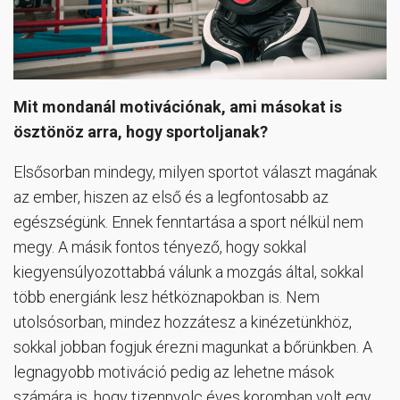
Mit mondanál motivációnak, ami másokat is
ösztönöz arra, hogy sportoljanak?
Elsősorban mindegy, milyen sportot választ magának
az ember, hiszen az első és a legfontosabb az
egészségünk. Ennek fenntartása a sport nélkül nem
megy. A másik fontos tényező, hogy sokkal
kiegyensúlyozottabbá válunk a mozgás által, sokkal
több energiánk lesz hétköznapokban is. Nem
utolsósorban, mindez hozzátesz a kinézetünkhöz,
sokkal jobban fogjuk érezni magunkat a bőrünkben.
A
legnagyobb motiváció pedig az lehetne mások
számára is, hogy tizennyolc éves koromban volt egy