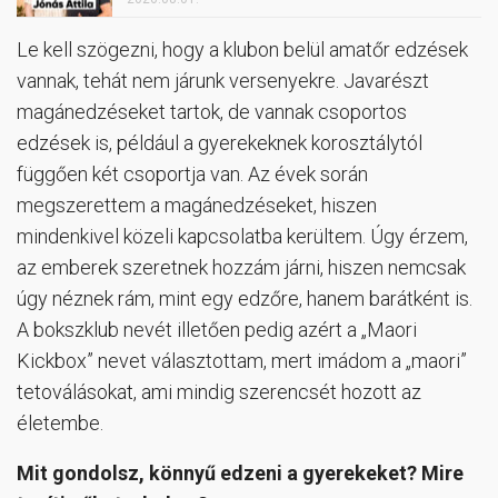
Le kell szögezni, hogy a klubon belül amatőr edzések
vannak, tehát nem járunk versenyekre. Javarészt
magánedzéseket tartok, de vannak csoportos
edzések is, például a gyerekeknek korosztálytól
függően két csoportja van. Az évek során
megszerettem a magánedzéseket, hiszen
mindenkivel közeli kapcsolatba kerültem. Úgy érzem,
az emberek szeretnek hozzám járni, hiszen nemcsak
úgy néznek rám, mint egy edzőre, hanem barátként is.
A bokszklub nevét illetően pedig azért a „Maori
Kickbox” nevet választottam, mert imádom a „maori”
tetoválásokat, ami mindig szerencsét hozott az
életembe.
Mit gondolsz, könnyű edzeni a gyerekeket? Mire