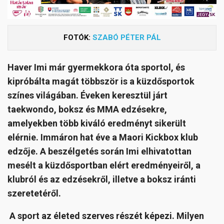
FOTÓK:
SZABÓ PÉTER PÁL
Haver Imi már gyermekkora óta sportol, és
kipróbálta magát többször is a küzdősportok
színes világában. Éveken keresztül járt
taekwondo, boksz és MMA edzésekre,
amelyekben több kiváló eredményt sikerült
elérnie. Immáron hat éve a Maori Kickbox klub
edzője. A beszélgetés során Imi elhivatottan
mesélt a küzdősportban elért eredményeiről, a
klubról és az edzésekről, illetve a boksz iránti
szeretetéről.
A sport az életed szerves részét képezi. Milyen