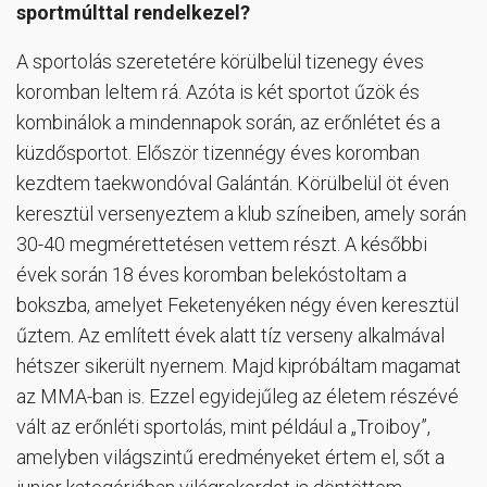
sportmúlttal rendelkezel?
A sportolás szeretetére körülbelül tizenegy éves
koromban leltem rá. Azóta is két sportot űzök és
kombinálok a mindennapok során, az erőnlétet és a
küzdősportot. Először tizennégy éves koromban
kezdtem taekwondóval Galántán. Körülbelül öt éven
keresztül versenyeztem a klub színeiben, amely során
30-40 megmérettetésen vettem részt. A későbbi
évek során 18 éves koromban belekóstoltam a
bokszba, amelyet Feketenyéken négy éven keresztül
űztem. Az említett évek alatt tíz verseny alkalmával
hétszer sikerült nyernem. Majd kipróbáltam magamat
az MMA-ban is. Ezzel egyidejűleg az életem részévé
vált az erőnléti sportolás, mint például a „Troiboy”,
amelyben világszintű eredményeket értem el, sőt a