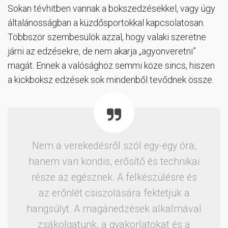
Sokan tévhitben vannak a bokszedzésekkel, vagy úgy
általánosságban a küzdősportokkal kapcsolatosan.
Többször szembesülök azzal, hogy valaki szeretne
járni az edzésekre, de nem akarja „agyonveretni”
magát. Ennek a valósághoz semmi köze sincs, hiszen
a kickboksz edzések sok mindenből tevődnek össze.
Nem a verekedésről szól egy-egy óra,
hanem van kondis, erősítő és technikai
része az egésznek. A felkészülésre és
az erőnlét csiszolására fektetjük a
hangsúlyt. A magánedzések alkalmával
zsákolgatunk, a gyakorlatokat és a