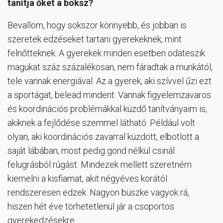
tanítja őket a boksz?
Bevallom, hogy sokszor könnyebb, és jobban is
szeretek edzéseket tartani gyerekeknek, mint
felnőtteknek. A gyerekek minden esetben odateszik
magukat száz százalékosan, nem fáradtak a munkától,
tele vannak energiával. Az a gyerek, aki szívvel űzi ezt
a sportágat, belead mindent. Vannak figyelemzavaros
és koordinációs problémákkal küzdő tanítványaim is,
akiknek a fejlődése szemmel látható. Például volt
olyan, aki koordinációs zavarral küzdött, elbotlott a
saját lábában, most pedig gond nélkül csinál
felugrásból rúgást. Mindezek mellett szeretném
kiemelni a kisfiamat, akit négyéves korától
rendszeresen edzek. Nagyon büszke vagyok rá,
hiszen hét éve törhetetlenül jár a csoportos
gyerekedzésekre.