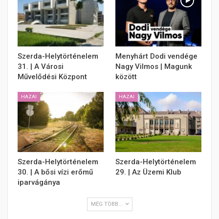
Szerda-Helytörténelem
Menyhárt Dodi vendége
31. | A Városi
Nagy Vilmos | Magunk
Művelődési Központ
között
HAZAI
HAZAI
Szerda-Helytörténelem
Szerda-Helytörténelem
30. | A bősi vízi erőmű
29. | Az Üzemi Klub
iparvágánya
MÉG TÖBB...