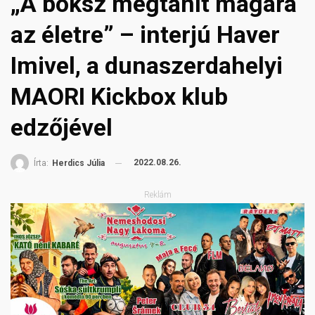
„A boksz megtanít magára
az életre” – interjú Haver
Imivel, a dunaszerdahelyi
MAORI Kickbox klub
edzőjével
2022.08.26.
Írta:
Herdics Júlia
Reklám