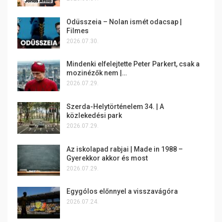
Odüsszeia – Nolan ismét odacsap |
Filmes
2026.07.30.
Mindenki elfelejtette Peter Parkert, csak a
mozinézők nem |…
2026.07.29.
Szerda-Helytörténelem 34. | A
közlekedési park
2026.07.29.
Az iskolapad rabjai | Made in 1988 –
Gyerekkor akkor és most
2026.07.29.
Egygólos előnnyel a visszavágóra
2026.07.24.