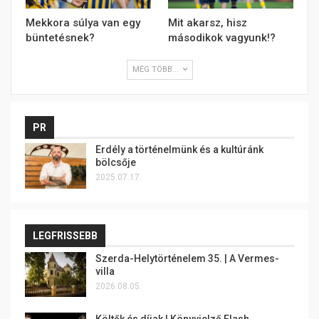
Mekkora súlya van egy
Mit akarsz, hisz
büntetésnek?
másodikok vagyunk!?
MÉG TÖBB...
PR
Erdély a történelmünk és a kultúránk
bölcsője
2025.07.17.
LEGFRISSEBB
Szerda-Helytörténelem 35. | A Vermes-
villa
2026.08.05.