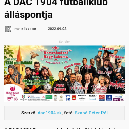
A DAC 1904 futballklub
álláspontja
2022.09.02.
Írta:
Klikk Out
Reklám
Szerző:
dac1904.sk
, fotó:
Szabó Péter Pál