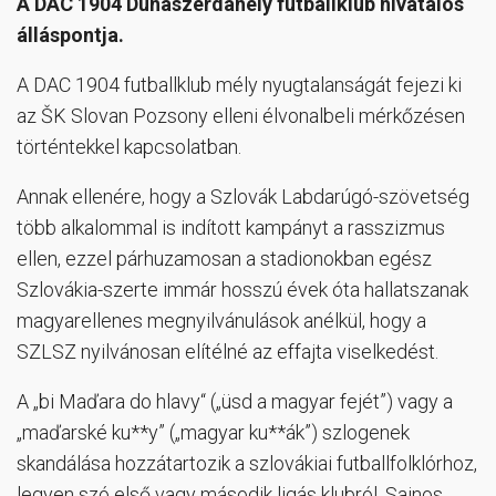
A DAC 1904 Dunaszerdahely futballklub hivatalos
álláspontja.
A DAC 1904 futballklub mély nyugtalanságát fejezi ki
az ŠK Slovan Pozsony elleni élvonalbeli mérkőzésen
történtekkel kapcsolatban.
Annak ellenére, hogy a Szlovák Labdarúgó-szövetség
több alkalommal is indított kampányt a rasszizmus
ellen, ezzel párhuzamosan a stadionokban egész
Szlovákia-szerte immár hosszú évek óta hallatszanak
magyarellenes megnyilvánulások anélkül, hogy a
SZLSZ nyilvánosan elítélné az effajta viselkedést.
A „bi Maďara do hlavy“ („üsd a magyar fejét”) vagy a
„maďarské ku**y” („magyar ku**ák”) szlogenek
skandálása hozzátartozik a szlovákiai futballfolklórhoz,
legyen szó első vagy második ligás klubról. Sajnos