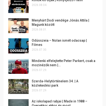
Költők és díjak | Könyvjelző Flash
2026.08.04.
Menyhárt Dodi vendége Jónás Attila |
Magunk között
2026.08.01.
Odüsszeia – Nolan ismét odacsap |
Filmes
2026.07.30.
Mindenki elfelejtette Peter Parkert, csak a
mozinézők nem |…
2026.07.29.
Szerda-Helytörténelem 34. | A
közlekedési park
2026.07.29.
Az iskolapad rabjai | Made in 1988 –
Gyerekkor akkor és most