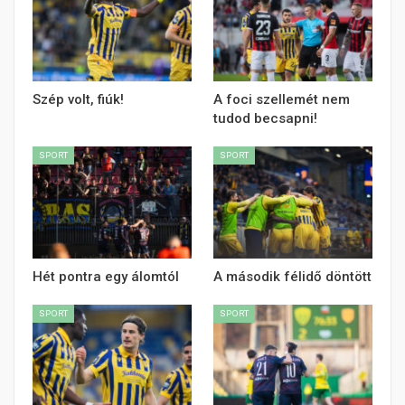
Szép volt, fiúk!
A foci szellemét nem
tudod becsapni!
SPORT
SPORT
Hét pontra egy álomtól
A második félidő döntött
SPORT
SPORT