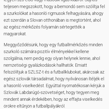
teljesen megszokott, hogy a bemondó sem szólítja fel
a szurkolókat a hasonló rigmusok felhagyására, ahogy
ezt szerdán a Slovan otthonában is megtörtént, ahol
az egész mérkőzés folyamán sértegették a
magyarokat.
Meggyőződésünk, hogy egy futballmérkőzés minden
szurkoló számára pozitív élményekkel kellene
szolgálnia, nem pedig egy olyan helynek lennie, ahol
nemzetiségi gyalázkodások hallhatók. Emiatt
felszólítjuk a SZLSZ-t és a futballklubokat, akárcsak az
egész szlovák társadalmat, hogy nyilvánosan ítéljék el
a hasonló viselkedést. Egyúttal nyomatékosan kérjük a
Szlovák Labdarúgó-szövetséget, hogy tegyen meg
mindent annak érdekében, hogy az effajta viselkedés
örökre eltűnjön a futballpályákról.