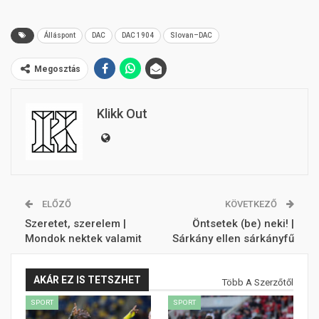
Álláspont
DAC
DAC 1904
Slovan–DAC
Megosztás
Klikk Out
ELŐZŐ
KÖVETKEZŐ
Szeretet, szerelem |
Öntsetek (be) neki! |
Mondok nektek valamit
Sárkány ellen sárkányfű
AKÁR EZ IS TETSZHET
Több A Szerzőtől
SPORT
SPORT