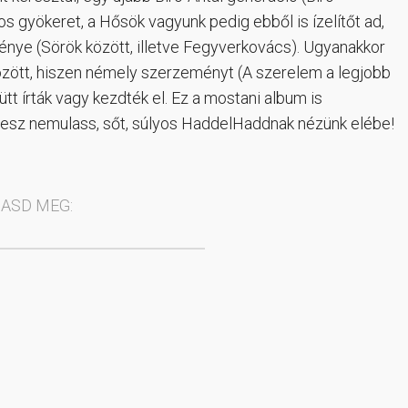
 gyökeret, a Hősök vagyunk pedig ebből is ízelítőt ad,
ménye (Sörök között, illetve Fegyverkovács). Ugyanakkor
 között, hiszen némely szerzeményt (A szerelem a legjobb
t írták vagy kezdték el. Ez a mostani album is
 lesz nemulass, sőt, súlyos HaddelHaddnak nézünk elébe!
ASD MEG: