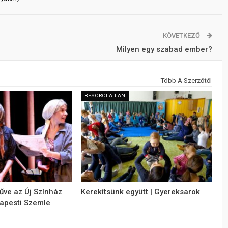
KÖVETKEZŐ
Milyen egy szabad ember?
Több A Szerzőtől
BESOROLATLAN
ve az Új Színház
Kerekítsünk együtt | Gyereksarok
apesti Szemle