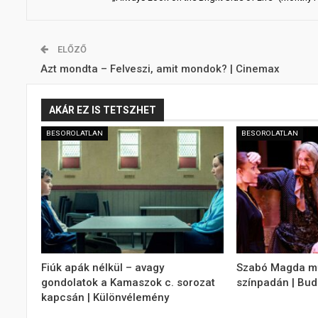
ELŐZŐ
Azt mondta – Felveszi, amit mondok? | Cinemax
AKÁR EZ IS TETSZHET
BESOROLATLAN
BESOROLATLAN
Fiúk apák nélkül – avagy
Szabó Magda mű
gondolatok a Kamaszok c. sorozat
színpadán | Bud
kapcsán | Különvélemény