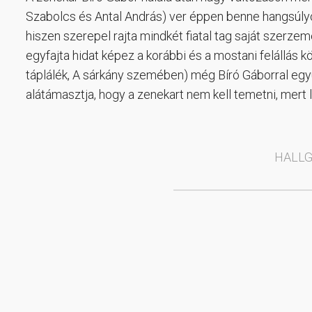
Szabolcs és Antal András) ver éppen benne hangsúlyos
hiszen szerepel rajta mindkét fiatal tag saját szerze
egyfajta hidat képez a korábbi és a mostani felállás
táplálék, A sárkány szemében) még Bíró Gáborral együt
alátámasztja, hogy a zenekart nem kell temetni, mert
HALLG