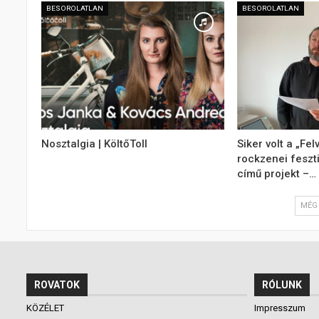
BESOROLATLAN
BESOROLATLAN
Nosztalgia | KöltőToll
Siker volt a „Fe
rockzenei feszt
című projekt –…
MÉG 
ROVATOK
RÓLUNK
KÖZÉLET
Impresszum