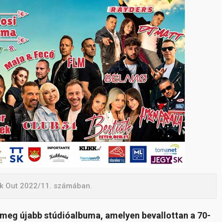
ikk Out 2022/11. számában.
 meg újabb stúdióalbuma, amelyen bevallottan a 70-