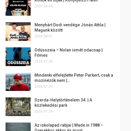
2026.08.04.
Menyhárt Dodi vendége Jónás Attila |
Magunk között
2026.08.01.
Odüsszeia – Nolan ismét odacsap |
Filmes
2026.07.30.
Mindenki elfelejtette Peter Parkert, csak a
mozinézők nem |…
2026.07.29.
Szerda-Helytörténelem 34. | A
közlekedési park
2026.07.29.
Az iskolapad rabjai | Made in 1988 –
Gyerekkor akkor és most