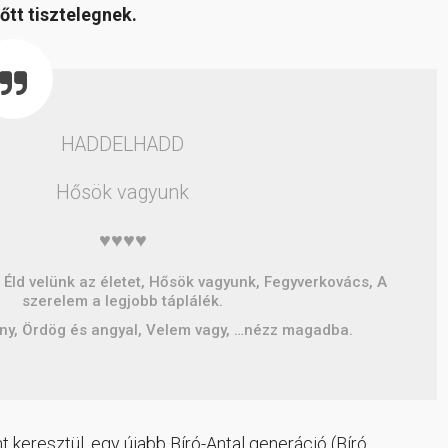
őtt tisztelegnek.
HADDELHADD
Hősök vagyunk
♥♥♥♥
, Éld velünk az életet, Hősök vagyunk, Fegyverkovács, A
szerelem a legjobb táplálék.
ány, Ördög és angyal, Velem vagy, …nézz magadba.
 keresztül, egy újabb Bíró-Antal generáció (Bíró