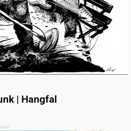
nk | Hangfal
eklám