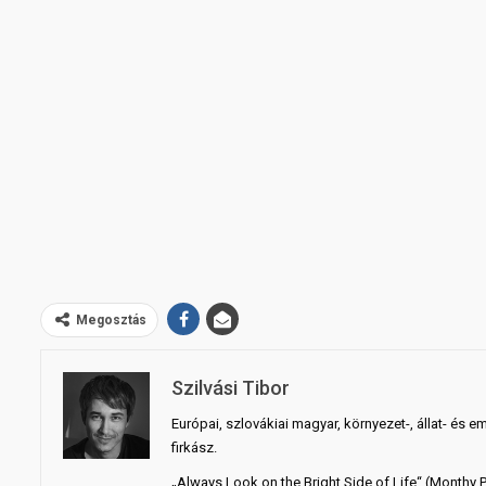
Megosztás
Szilvási Tibor
Európai, szlovákiai magyar, környezet-, állat- és e
firkász.
„Always Look on the Bright Side of Life“ (Monthy 