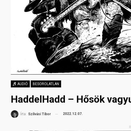
AUDIÓ
BESOROLATLAN
HaddelHadd – Hősök vagyu
2022.12.07.
Írta:
Szilvási Tibor
R