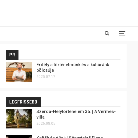
PR
Erdély a történelmünk és a kultúránk
bölcsője
2025.07.17.
LEGFRISSEBB
Szerda-Helytörténelem 35. | A Vermes-
villa
2026.08.05.
Költők és díjak | Könyvjelző Flash