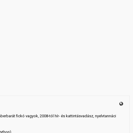
mberbarát fickó vagyok, 2008-tól hír- és kattintásvadász, nyelvtannáci
Python)