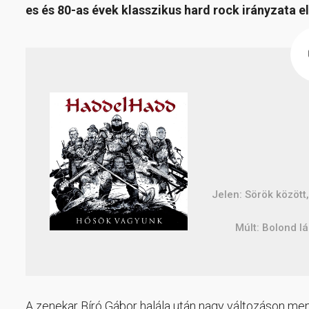
es és 80-as évek klasszikus hard rock irányzata el
Jelen: Sörök között
Múlt: Bolond l
A zenekar Bíró Gábor halála után nagy változáson ment