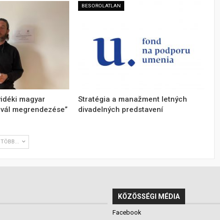
BESOROLATLAN
lvidéki magyar
Stratégia a manažment letných
ivál megrendezése”
divadelných predstavení
TÖBB...
KÖZÖSSÉGI MÉDIA
Facebook