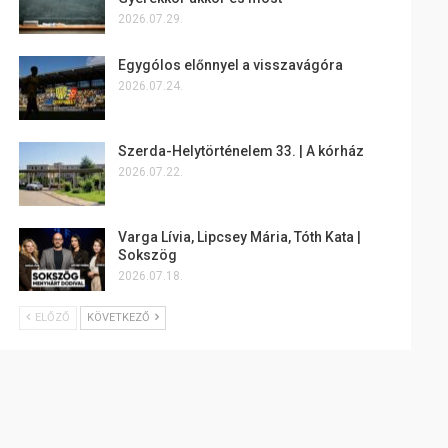
2026.07.29.
Egygólos előnnyel a visszavágóra
2026.07.24.
Szerda-Helytörténelem 33. | A kórház
2026.07.22.
Varga Lívia, Lipcsey Mária, Tóth Kata |
Sokszög
2026.07.18.
ELŐZŐ
KÖVETKEZŐ