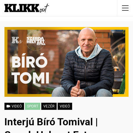
VIDEÓ
SPORT
VEZÉR
VIDEÓ
Interjú Bíró Tomival |