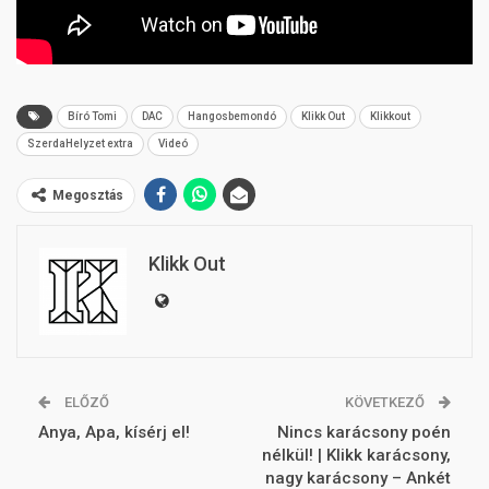
Bíró Tomi
DAC
Hangosbemondó
Klikk Out
Klikkout
SzerdaHelyzet extra
Videó
Megosztás
Klikk Out
ELŐZŐ
KÖVETKEZŐ
Anya, Apa, kísérj el!
Nincs karácsony poén
nélkül! | Klikk karácsony,
nagy karácsony – Ankét