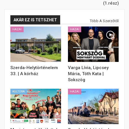
(1.rész)
AKÁR EZ IS TETSZHET
Több A Szerzőtől
HAZAI
HAZAI
Szerda-Helytörténelem
Varga Lívia, Lipcsey
33. | A kórház
Mária, Tóth Kata |
Sokszög
KULTÚRA
HAZAI