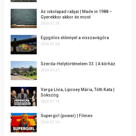
Az iskolapad rabjai | Made in 1988 –
Gyerekkor akkor és most
2026.07.29.
Egygólos előnnyel a visszavágóra
2026.07.24.
Szerda-Helytörténelem 33. | A kórház
2026.07.22.
Varga Lívia, Lipcsey Mária, Tóth Kata |
Sokszög
2026.07.18.
Supergirl (power) | Filmes
2026.07.16.