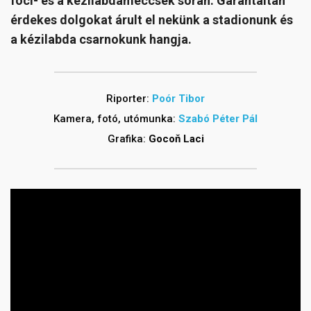
foci- és a kézilabdameccsek során. Garantáltan
érdekes dolgokat árult el nekünk a stadionunk és
a kézilabda csarnokunk hangja.
Riporter:
Poór Tibor
Kamera, fotó, utómunka:
Szabó Péter Pál
Grafika:
Gocoň Laci