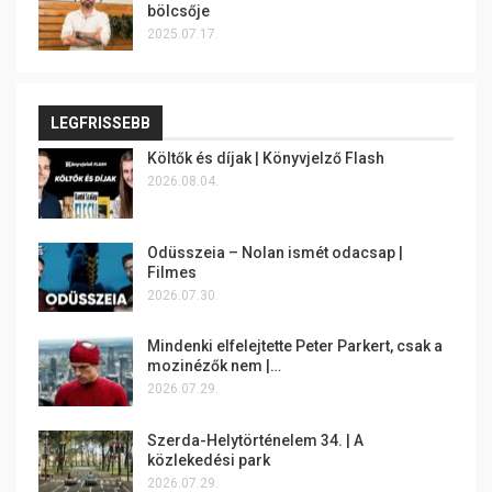
bölcsője
2025.07.17.
LEGFRISSEBB
Költők és díjak | Könyvjelző Flash
2026.08.04.
Odüsszeia – Nolan ismét odacsap |
Filmes
2026.07.30.
Mindenki elfelejtette Peter Parkert, csak a
mozinézők nem |…
2026.07.29.
Szerda-Helytörténelem 34. | A
közlekedési park
2026.07.29.