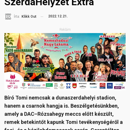
SzerdaHelyzet Extra
2022.12.21.
Írta:
Klikk Out
Reklám
Bíró Tomi nemcsak a dunaszerdahelyi stadion,
hanem a csarnok hangja is. Beszélgetésünkben,
amely a DAC–Rózsahegy meccs előtt készült,
remek betekintőt kapunk Tomi tevékenységéről a