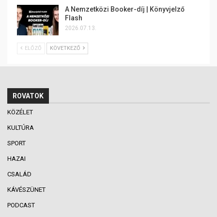
A Nemzetközi Booker-díj | Könyvjelző
Flash
2026.07.13.
ELŐZŐ
KÖVETKEZŐ
ROVATOK
KÖZÉLET
KULTÚRA
SPORT
HAZAI
CSALÁD
KÁVÉSZÜNET
PODCAST