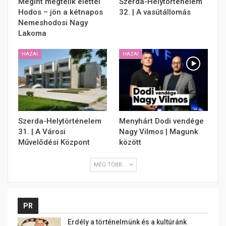
Megint megtelik élettel
Szerda-Helytörténelem
Hodos – jön a kétnapos
32. | A vasútállomás
Nemeshodosi Nagy
Lakoma
HAZAI
HAZAI
Szerda-Helytörténelem
Menyhárt Dodi vendége
31. | A Városi
Nagy Vilmos | Magunk
Művelődési Központ
között
MÉG TÖBB...
PR
Erdély a történelmünk és a kultúránk