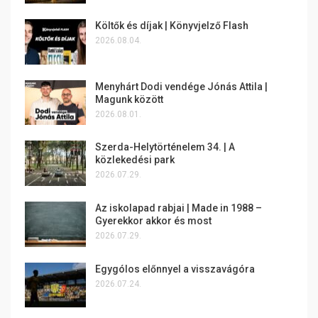
Költők és díjak | Könyvjelző Flash
2026.08.04.
Menyhárt Dodi vendége Jónás Attila |
Magunk között
2026.08.01.
Szerda-Helytörténelem 34. | A
közlekedési park
2026.07.29.
Az iskolapad rabjai | Made in 1988 –
Gyerekkor akkor és most
2026.07.29.
Egygólos előnnyel a visszavágóra
2026.07.24.