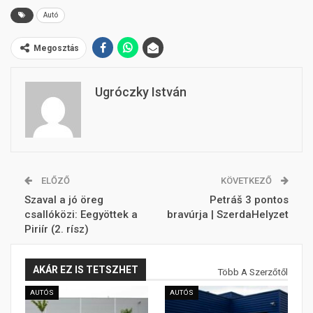
Autó
Megosztás
Ugróczky István
ELŐZŐ
KÖVETKEZŐ
Szaval a jó öreg
Petráš 3 pontos
csallóközi: Eegyöttek a
bravúrja | SzerdaHelyzet
Piriír (2. rísz)
AKÁR EZ IS TETSZHET
Több A Szerzőtől
AUTÓS
AUTÓS