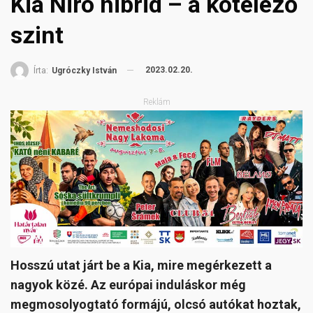
Kia Niro hibrid – a kötelező
szint
2023.02.20.
Írta:
Ugróczky István
Reklám
Hosszú utat járt be a Kia, mire megérkezett a
nagyok közé. Az európai induláskor még
megmosolyogtató formájú, olcsó autókat hoztak,