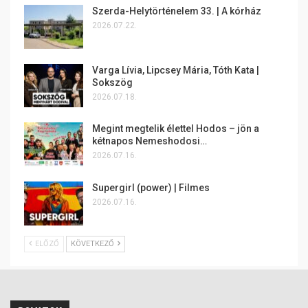
Szerda-Helytörténelem 33. | A kórház
2026.07.22.
Varga Lívia, Lipcsey Mária, Tóth Kata |
Sokszög
2026.07.18.
Megint megtelik élettel Hodos – jön a
kétnapos Nemeshodosi…
2026.07.16.
Supergirl (power) | Filmes
2026.07.16.
ELŐZŐ
KÖVETKEZŐ