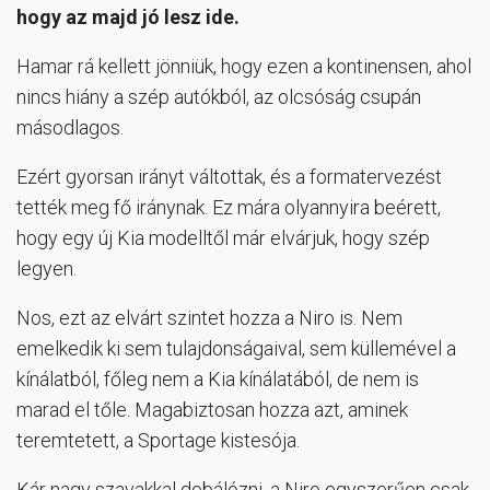
hogy az majd jó lesz ide.
Hamar rá kellett jönniük, hogy ezen a kontinensen, ahol
nincs hiány a szép autókból, az olcsóság csupán
másodlagos.
Ezért gyorsan irányt váltottak, és a formatervezést
tették meg fő iránynak. Ez mára olyannyira beérett,
hogy egy új Kia modelltől már elvárjuk, hogy szép
legyen.
Nos, ezt az elvárt szintet hozza a Niro is. Nem
emelkedik ki sem tulajdonságaival, sem küllemével a
kínálatból, főleg nem a Kia kínálatából, de nem is
marad el tőle. Magabiztosan hozza azt, aminek
teremtetett, a Sportage kistesója.
Kár nagy szavakkal dobálózni, a Niro egyszerűen csak