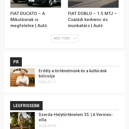
FIAT DUCATO – A
FIAT DOBLO – 1.5 MTJ –
Mikulásnak is
Családi kedvenc és
megfelelne | Autó
munkatárs | Autó
MÉG TÖBB...
PR
Erdély a történelmünk és a kultúránk
bölcsője
2025.07.17.
LEGFRISSEBB
Szerda-Helytörténelem 35. | A Vermes-
villa
2026.08.05.