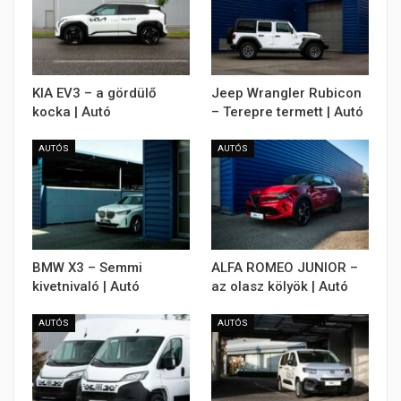
KIA EV3 – a gördülő
Jeep Wrangler Rubicon
kocka | Autó
– Terepre termett | Autó
AUTÓS
AUTÓS
BMW X3 – Semmi
ALFA ROMEO JUNIOR –
kivetnivaló | Autó
az olasz kölyök | Autó
AUTÓS
AUTÓS