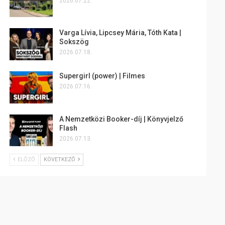
2026.07.22.
Varga Lívia, Lipcsey Mária, Tóth Kata |
Sokszög
2026.07.18.
Supergirl (power) | Filmes
2026.07.16.
A Nemzetközi Booker-díj | Könyvjelző
Flash
2026.07.13.
ELŐZŐ
KÖVETKEZŐ