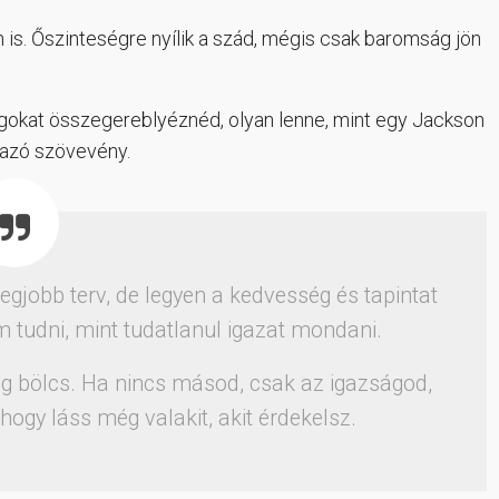
 is. Őszinteségre nyílik a szád, mégis csak baromság jön
ságokat összegereblyéznéd, olyan lenne, mint egy Jackson
gazó szövevény.
legjobb terv, de legyen a kedvesség és tapintat
 tudni, mint tudatlanul igazat mondani.
eg bölcs. Ha nincs másod, csak az igazságod,
 hogy láss még valakit, akit érdekelsz.