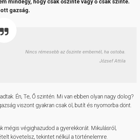
em mindegy, hogy csak őszinte vagy ő csak szinte.
ott gazság.
Nincs rémesebb az őszinte embernél, ha ostoba.
József Attila
dtak. Én, Te, Ő szintén. Mi van ebben olyan nagy dolog?
azság viszont gyakran csak öl, butít és nyomorba dönt.
ak mégis végighazudod a gyerekkorát. Mikulásról,
telt követelsz, tekintet nélkül a történelemre.