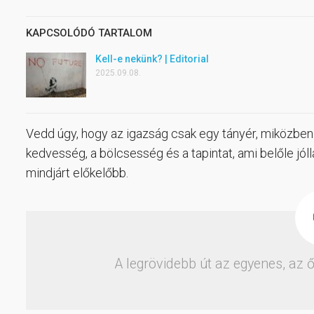
KAPCSOLÓDÓ TARTALOM
Kell-e nekünk? | Editorial
2025.09.08.
Vedd úgy, hogy az igazság csak egy tányér, miközben 
kedvesség, a bölcsesség és a tapintat, ami belőle jóll
mindjárt előkelőbb.
A legrövidebb út az egyenes, az ő