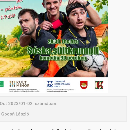
k Out 2023/01-02. számában.
: Gocoň László