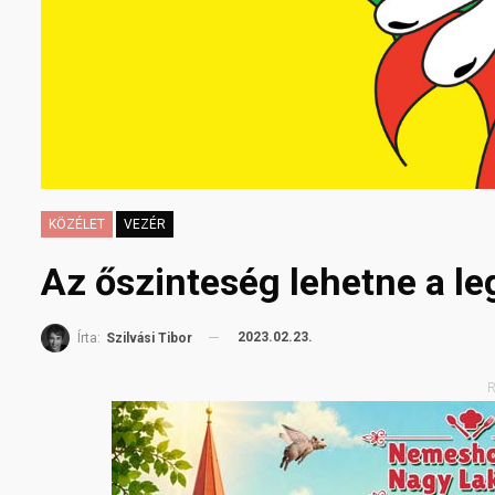
KÖZÉLET
VEZÉR
Az őszinteség lehetne a leg
2023.02.23.
Írta:
Szilvási Tibor
R