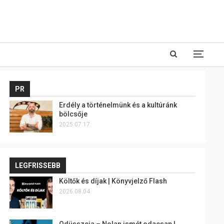
PR
Erdély a történelmünk és a kultúránk
bölcsője
2025.07.17.
LEGFRISSEBB
Költők és díjak | Könyvjelző Flash
2026.08.04.
Odüsszeia – Nolan ismét odacsap |