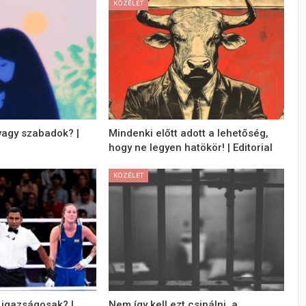
KÖZÉLET
vagy szabadok? |
Mindenki előtt adott a lehetőség,
hogy ne legyen hatökör! | Editorial
KÖZÉLET
igazságosak? |
Nem így kell ezt csinálni, a