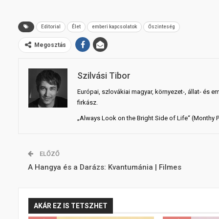
Editorial
Élet
emberi kapcsolatok
Őszinteség
Megosztás
Szilvási Tibor
Európai, szlovákiai magyar, környezet-, állat- és e
firkász.
„Always Look on the Bright Side of Life“ (Monthy 
ELŐZŐ
A Hangya és a Darázs: Kvantumánia | Filmes
AKÁR EZ IS TETSZHET