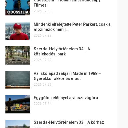
Filmes
2026.07.30.
Mindenki elfelejtette Peter Parkert, csak a
mozinézők nem |…
2026.07.29.
Szerda-Helytörténelem 34. | A
közlekedési park
2026.07.29.
Az iskolapad rabjai | Made in 1988 –
Gyerekkor akkor és most
2026.07.29.
Egygólos előnnyel a visszavágóra
2026.07.24.
Szerda-Helytörténelem 33. | A kórház