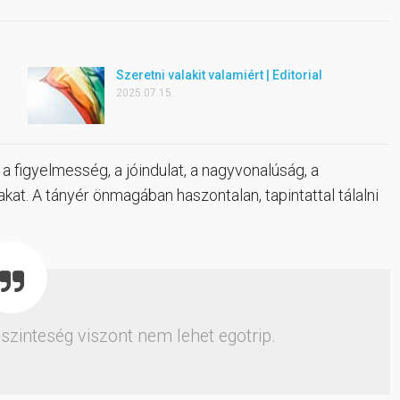
Szeretni valakit valamiért | Editorial
2025.07.15.
a figyelmesség, a jóindulat, a nagyvonalúság, a
akat. A tányér önmagában haszontalan, tapintattal tálalni
szinteség viszont nem lehet egotrip.