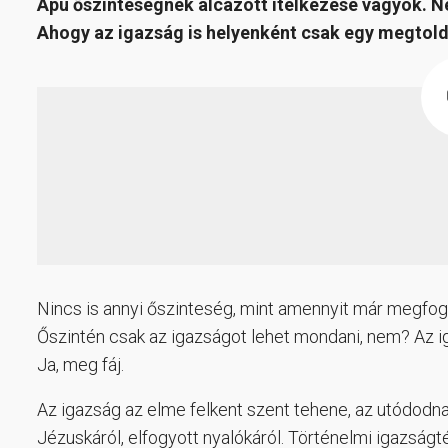
Apu őszinteségnek álcázott ítélkezése vagyok. N
Ahogy az igazság is helyenként csak egy megtold
Nincs is annyi őszinteség, mint amennyit már megfoga
Őszintén csak az igazságot lehet mondani, nem? Az ig
Ja, meg fáj.
Az igazság az elme felkent szent tehene, az utódodn
Jézuskáról, elfogyott nyalókáról. Történelmi igazságté