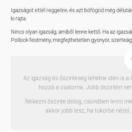
Igazságot ettél reggelire, és azt böfögöd még délután
ki rajta.
Nincs olyan igazság, amiből lenne kettő. Ha az igaz
Pollock-festmény, megfejthetetlen gyönyör, szerteá
Az igazság és őszinteség lehetne idén is a 
hozzá a csatorna. Jobb őszintén nem
Ítélkezni őszinte dolog, csöndben lenni m
akkor jobb lesz, ha tükörbe nézel,