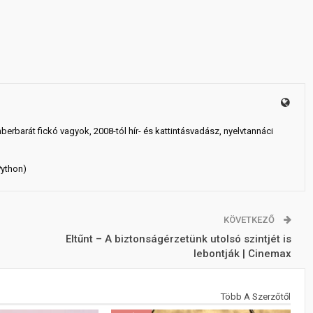
mberbarát fickó vagyok, 2008-tól hír- és kattintásvadász, nyelvtannáci
Python)
KÖVETKEZŐ
Eltűnt – A biztonságérzetünk utolsó szintjét is
lebontják | Cinemax
Több A Szerzőtől