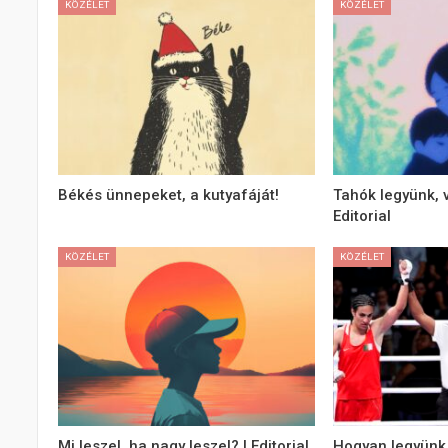
KÖZÉLET
KÖZÉLET
Békés ünnepeket, a kutyafáját!
Tahók legyünk, 
Editorial
KÖZÉLET
KÖZÉLET
Mi leszel, ha nagy leszel? | Editorial
Hogyan legyünk 