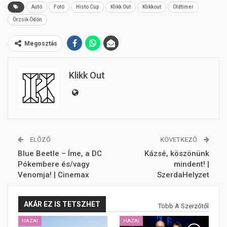
Autó
Fotó
Histo Cup
Klikk Out
Klikkout
Oldtimer
Örzsik Ödön
Megosztás
Klikk Out
ELŐZŐ
KÖVETKEZŐ
Blue Beetle – Íme, a DC
Kázsé, köszönünk
Pókembere és/vagy
mindent! |
Venomja! | Cinemax
SzerdaHelyzet
AKÁR EZ IS TETSZHET
Több A Szerzőtől
HAZAI
HAZAI