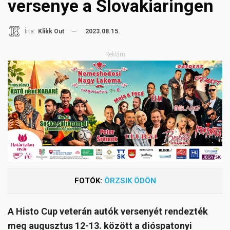
versenye a Slovakiaringen
2023.08.15.
Írta:
Klikk Out
Reklám
FOTÓK:
ÖRZSIK ÖDÖN
A Histo Cup veterán autók versenyét rendezték
meg augusztus 12-13. között a dióspatonyi