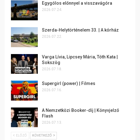
Egygólos előnnyel a visszavágóra
2026.07.24.
Szerda-Helytörténelem 33. | A kórház
2026.07.22.
Varga Lívia, Lipcsey Mária, Tóth Kata |
Sokszög
2026.07.18.
Supergirl (power) | Filmes
2026.07.16.
A Nemzetközi Booker-díj | Könyvjelző
Flash
2026.07.13.
ELŐZŐ
KÖVETKEZŐ