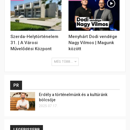
Szerda-Helytörténelem
Menyhárt Dodi vendége
31. | A Városi
Nagy Vilmos | Magunk
Művelődési Központ
között
MÉG TÖBB...
PR
Erdély a történelmünk és a kultúránk
bölcsője
2025.07.17.
LEGFRISSEBB