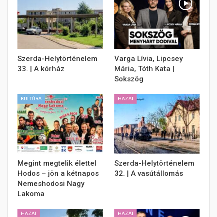
Szerda-Helytörténelem
Varga Lívia, Lipcsey
33. | A kórház
Mária, Tóth Kata |
Sokszög
KULTÚRA
HAZAI
Megint megtelik élettel
Szerda-Helytörténelem
Hodos – jön a kétnapos
32. | A vasútállomás
Nemeshodosi Nagy
Lakoma
HAZAI
HAZAI