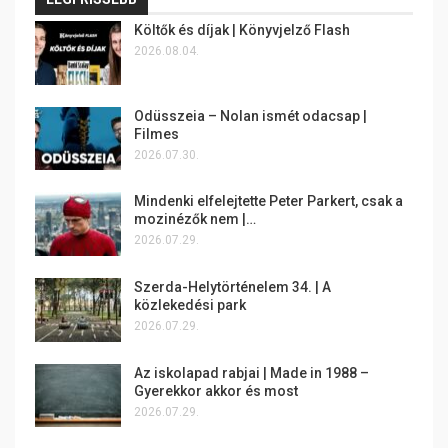
Költők és díjak | Könyvjelző Flash
2026.08.04.
Odüsszeia – Nolan ismét odacsap |
Filmes
2026.07.30.
Mindenki elfelejtette Peter Parkert, csak a
mozinézők nem |…
2026.07.29.
Szerda-Helytörténelem 34. | A
közlekedési park
2026.07.29.
Az iskolapad rabjai | Made in 1988 –
Gyerekkor akkor és most
2026.07.29.