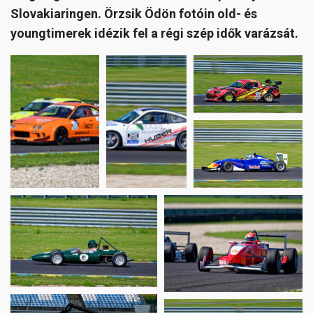
Slovakiaringen. Örzsik Ödön fotóin old- és
youngtimerek idézik fel a régi szép idők varázsát.