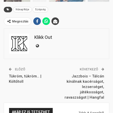
Hónap Nője
Szépség
Megosztás
Klikk Out
ELŐZŐ
KÖVETKEZŐ
Tükröm, tükröm… |
Jazzbois – Tálcán
Költőtoll
kínálnak kacérságot,
lezserséget,
játékosságot,
ravaszságot | Hangfal
AKÁR EZ IS TETSZHET
Több A Szerzőtől