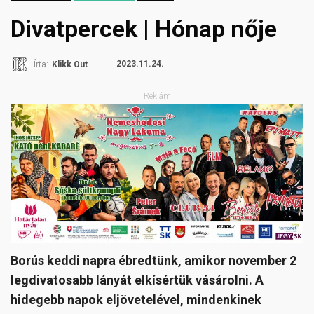
Divatpercek | Hónap nője
2023.11.24.
Írta:
Klikk Out
Reklám
Borús keddi napra ébredtünk, amikor november 2
legdivatosabb lányát elkísértük vásárolni. A
hidegebb napok eljövetelével, mindenkinek