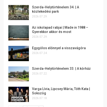
Szerda-Helytörténelem 34. | A
közlekedési park
2026.07.29.
Az iskolapad rabjai | Made in 1988 –
Gyerekkor akkor és most
2026.07.29.
Egygólos előnnyel a visszavágóra
2026.07.24.
Szerda-Helytörténelem 33. | A kórház
2026.07.22.
Varga Lívia, Lipcsey Mária, Tóth Kata |
Sokszög
2026.07.18.