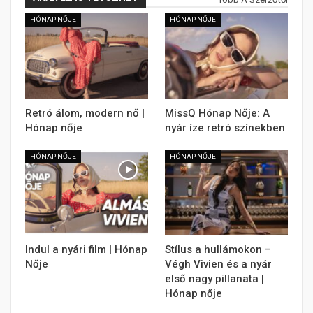
HÓNAP NŐJE
HÓNAP NŐJE
Retró álom, modern nő |
MissQ Hónap Nője: A
Hónap nője
nyár íze retró színekben
HÓNAP NŐJE
HÓNAP NŐJE
Indul a nyári film | Hónap
Stílus a hullámokon –
Nője
Végh Vivien és a nyár
első nagy pillanata |
Hónap nője