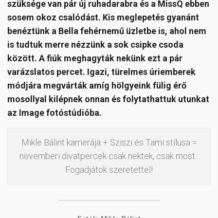
szüksége van pár új ruhadarabra és a MissQ ebben
sosem okoz csalódást. Kis meglepetés gyanánt
benéztünk a Bella fehérnemű üzletbe is, ahol nem
is tudtuk merre nézzünk a sok csipke csoda
között. A fiúk meghagyták nekünk ezt a pár
varázslatos percet. Igazi, türelmes úriemberek
módjára megvárták amíg hölgyeink fülig érő
mosollyal kilépnek onnan és folytathattuk utunkat
az Image fotóstúdióba.
Mikle Bálint kamerája + Sziszi és Tami stílusa =
novemberi divatpercek csak nektek, csak most.
Fogadjátok szeretettel!