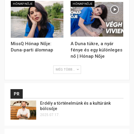
HÓNAP NŐJE
HÓNAP NŐJE
MissQ Hónap Nője:
A Duna tükre, a nyár
Duna-parti álomnap
fénye és egy különleges
nő | Hónap Nője
MÉG TÖBB...
PR
Erdély a történelmünk és a kultúránk
bölcsője
2025.07.17.