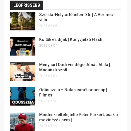
LEGFRISSEBB
Szerda-Helytörténelem 35. | A Vermes-
villa
2026.08.05.
Költők és díjak | Könyvjelző Flash
2026.08.04.
Menyhárt Dodi vendége Jónás Attila |
Magunk között
2026.08.01.
Odüsszeia – Nolan ismét odacsap |
Filmes
2026.07.30.
Mindenki elfelejtette Peter Parkert, csak a
mozinézők nem |…
2026.07.29.