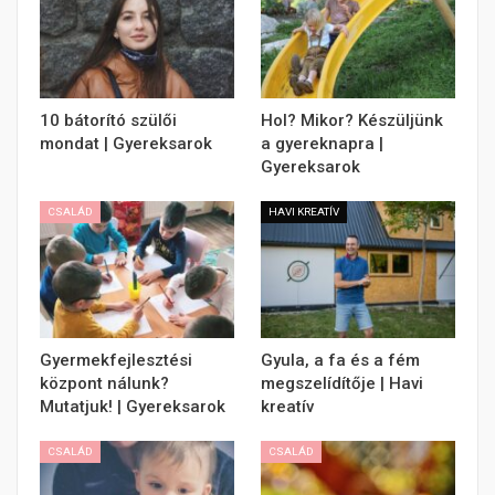
10 bátorító szülői
Hol? Mikor? Készüljünk
mondat | Gyereksarok
a gyereknapra |
Gyereksarok
CSALÁD
HAVI KREATÍV
Gyermekfejlesztési
Gyula, a fa és a fém
központ nálunk?
megszelídítője | Havi
Mutatjuk! | Gyereksarok
kreatív
CSALÁD
CSALÁD