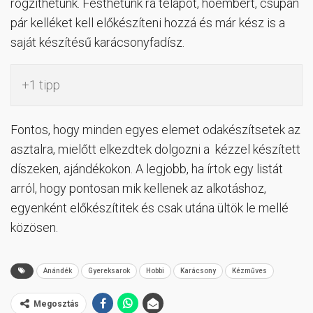
rögzíthetünk. Festhetünk rá télapót, hóembert, csupán
pár kelléket kell előkészíteni hozzá és már kész is a
saját készítésű karácsonyfadísz.
+1 tipp
Fontos, hogy minden egyes elemet odakészítsetek az
asztalra, mielőtt elkezdtek dolgozni a kézzel készített
díszeken, ajándékokon. A legjobb, ha írtok egy listát
arról, hogy pontosan mik kellenek az alkotáshoz,
egyenként előkészítitek és csak utána ültök le mellé
közösen.
Anándék
Gyereksarok
Hobbi
Karácsony
Kézműves
Megosztás