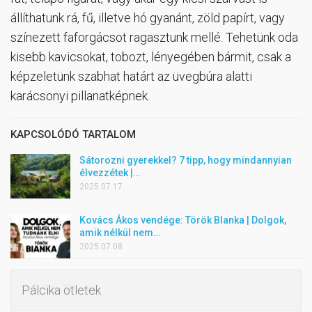
állíthatunk rá, fű, illetve hó gyanánt, zöld papírt, vagy
színezett faforgácsot ragasztunk mellé. Tehetünk oda
kisebb kavicsokat, tobozt, lényegében bármit, csak a
képzeletünk szabhat határt az üvegbúra alatti
karácsonyi pillanatképnek.
KAPCSOLÓDÓ TARTALOM
Sátorozni gyerekkel? 7 tipp, hogy mindannyian
élvezzétek |…
2025.07.17.
Kovács Ákos vendége: Török BIanka | Dolgok,
amik nélkül nem…
2025.07.08.
Pálcika ötletek