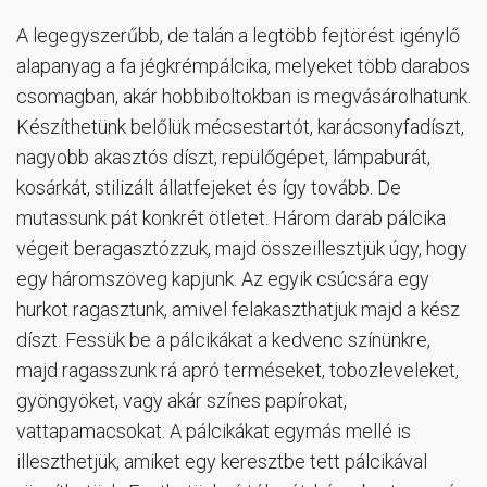
A legegyszerűbb, de talán a legtöbb fejtörést igénylő
alapanyag a fa jégkrémpálcika, melyeket több darabos
csomagban, akár hobbiboltokban is megvásárolhatunk.
Készíthetünk belőlük mécsestartót, karácsonyfadíszt,
nagyobb akasztós díszt, repülőgépet, lámpaburát,
kosárkát, stilizált állatfejeket és így tovább. De
mutassunk pát konkrét ötletet. Három darab pálcika
végeit beragasztózzuk, majd összeillesztjük úgy, hogy
egy háromszöveg kapjunk. Az egyik csúcsára egy
hurkot ragasztunk, amivel felakaszthatjuk majd a kész
díszt. Fessük be a pálcikákat a kedvenc színünkre,
majd ragasszunk rá apró terméseket, tobozleveleket,
gyöngyöket, vagy akár színes papírokat,
vattapamacsokat. A pálcikákat egymás mellé is
illeszthetjük, amiket egy keresztbe tett pálcikával