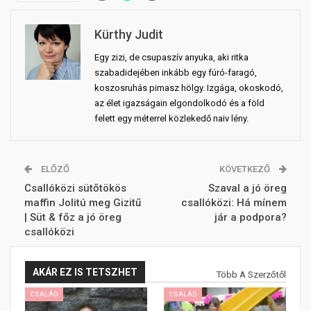
Kürthy Judit
Egy zizi, de csupaszív anyuka, aki ritka
szabadidejében inkább egy fúró-faragó,
koszosruhás pimasz hölgy. Izgága, okoskodó,
az élet igazságain elgondolkodó és a föld
felett egy méterrel közlekedő naiv lény.
ELŐZŐ
KÖVETKEZŐ
Csallóközi sütőtökös
Szaval a jó öreg
maffin Jolitú meg Gizitű
csallóközi: Há mínem
| Süt & főz a jó öreg
jár a podpora?
csallóközi
AKÁR EZ IS TETSZHET
Több A Szerzőtől
CSALÁD
CSALÁD