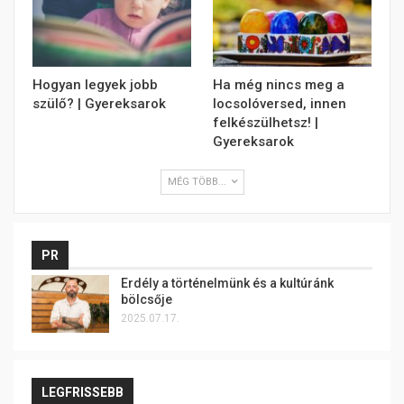
Hogyan legyek jobb
Ha még nincs meg a
szülő? | Gyereksarok
locsolóversed, innen
felkészülhetsz! |
Gyereksarok
MÉG TÖBB...
PR
Erdély a történelmünk és a kultúránk
bölcsője
2025.07.17.
LEGFRISSEBB