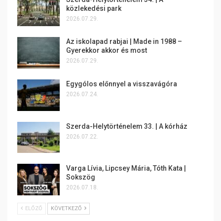
közlekedési park
2026.07.29.
Az iskolapad rabjai | Made in 1988 –
Gyerekkor akkor és most
2026.07.29.
Egygólos előnnyel a visszavágóra
2026.07.24.
Szerda-Helytörténelem 33. | A kórház
2026.07.22.
Varga Lívia, Lipcsey Mária, Tóth Kata |
Sokszög
2026.07.18.
ELŐZŐ
KÖVETKEZŐ