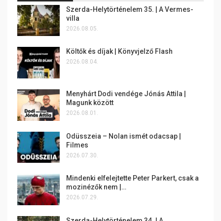
Szerda-Helytörténelem 35. | A Vermes-
villa
2026.08.05.
Költők és díjak | Könyvjelző Flash
2026.08.04.
Menyhárt Dodi vendége Jónás Attila |
Magunk között
2026.08.01.
Odüsszeia – Nolan ismét odacsap |
Filmes
2026.07.30.
Mindenki elfelejtette Peter Parkert, csak a
mozinézők nem |…
2026.07.29.
Szerda-Helytörténelem 34. | A