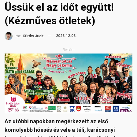
Üssük el az időt együtt!
(Kézműves ötletek)
2023.12.03.
Írta:
Kürthy Judit
Reklám
Az utóbbi napokban megérkezett az első
komolyabb hóesés és vele a téli, karácsonyi