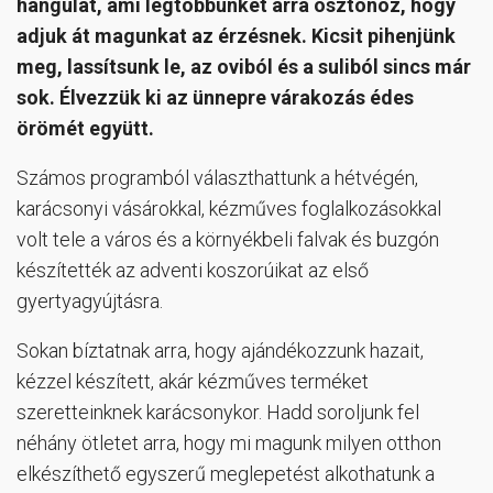
hangulat, ami legtöbbünket arra ösztönöz, hogy
adjuk át magunkat az érzésnek. Kicsit pihenjünk
meg, lassítsunk le, az oviból és a suliból sincs már
sok. Élvezzük ki az ünnepre várakozás édes
örömét együtt.
Számos programból választhattunk a hétvégén,
karácsonyi vásárokkal, kézműves foglalkozásokkal
volt tele a város és a környékbeli falvak és buzgón
készítették az adventi koszorúikat az első
gyertyagyújtásra.
Sokan bíztatnak arra, hogy ajándékozzunk hazait,
kézzel készített, akár kézműves terméket
szeretteinknek karácsonykor. Hadd soroljunk fel
néhány ötletet arra, hogy mi magunk milyen otthon
elkészíthető egyszerű meglepetést alkothatunk a