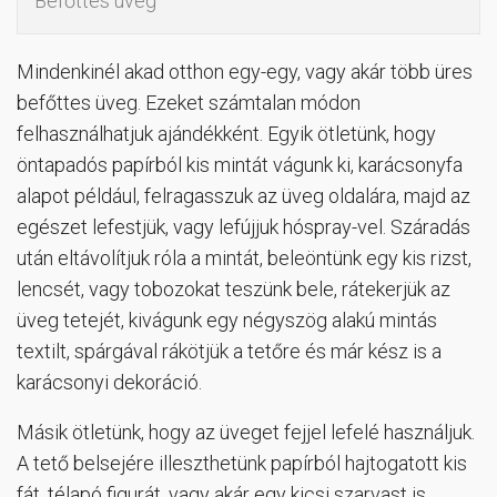
Befőttes üveg
Mindenkinél akad otthon egy-egy, vagy akár több üres
befőttes üveg. Ezeket számtalan módon
felhasználhatjuk ajándékként. Egyik ötletünk, hogy
öntapadós papírból kis mintát vágunk ki, karácsonyfa
alapot például, felragasszuk az üveg oldalára, majd az
egészet lefestjük, vagy lefújjuk hóspray-vel. Száradás
után eltávolítjuk róla a mintát, beleöntünk egy kis rizst,
lencsét, vagy tobozokat teszünk bele, rátekerjük az
üveg tetejét, kivágunk egy négyszög alakú mintás
textilt, spárgával rákötjük a tetőre és már kész is a
karácsonyi dekoráció.
Másik ötletünk, hogy az üveget fejjel lefelé használjuk.
A tető belsejére illeszthetünk papírból hajtogatott kis
fát, télapó figurát, vagy akár egy kicsi szarvast is