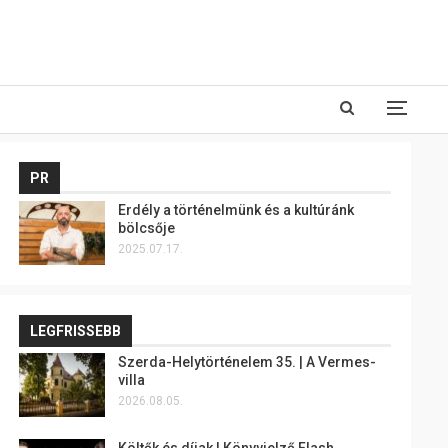
PR
Erdély a történelmünk és a kultúránk
bölcsője
2025.07.17.
LEGFRISSEBB
Szerda-Helytörténelem 35. | A Vermes-
villa
2026.08.05.
Költők és díjak | Könyvjelző Flash