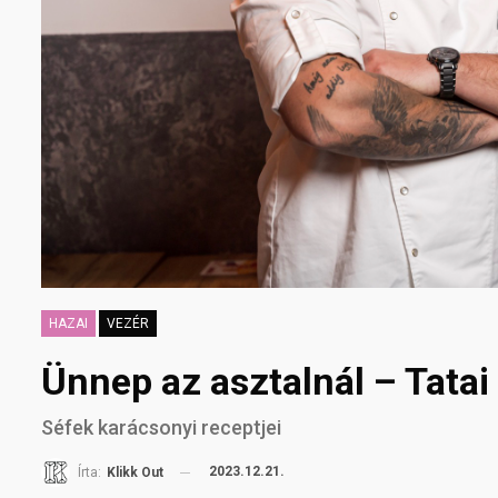
HAZAI
VEZÉR
Ünnep az asztalnál – Tatai
Séfek karácsonyi receptjei
2023.12.21.
Írta:
Klikk Out