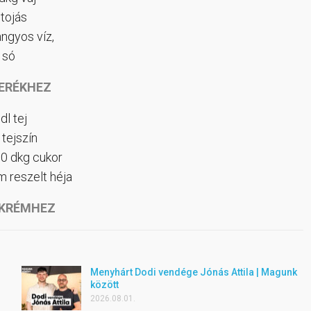
 tojás
langyos víz,
só
VERÉKHEZ
dl tej
 tejszín
10 dkg cukor
m reszelt héja
KKRÉMHEZ
Menyhárt Dodi vendége Jónás Attila | Magunk
között
2026.08.01.