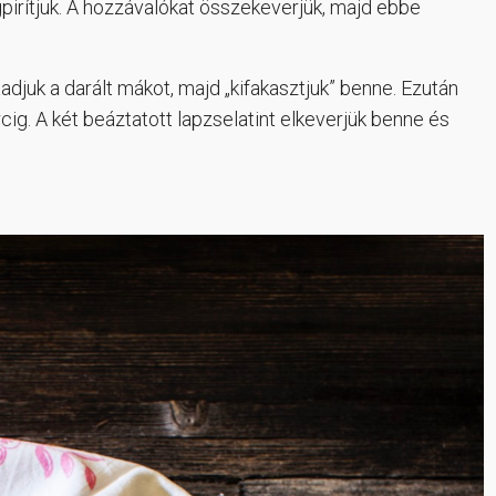
irítjuk. A hozzávalókat összekeverjük, majd ebbe
adjuk a darált mákot, majd „kifakasztjuk” benne. Ezután
cig. A két beáztatott lapzselatint elkeverjük benne és