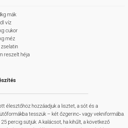
dkg mák
dl víz
kg cukor
kg méz
 zselatin
m reszelt héja
észítés
tott élesztőhöz hozzáadjuk a lisztet, a sót és a
 sütőformákba tesszük – két őzgerinc‐ vagy vekniformába.
25 percig sütjük. A kalácsot, ha kihűlt, a következő