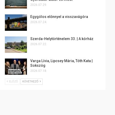
2026.07.29.
Egygólos előnnyel a visszavágóra
2026.07.24.
Szerda-Helytörténelem 33. | A kórház
2026.07.22.
Varga Lívia, Lipcsey Mária, Tóth Kata |
Sokszög
2026.07.18.
ELŐZŐ
KÖVETKEZŐ