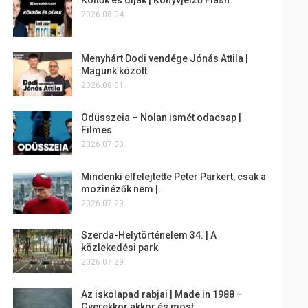
2026.08.04.
Menyhárt Dodi vendége Jónás Attila |
Magunk között
2026.08.01.
Odüsszeia – Nolan ismét odacsap |
Filmes
2026.07.30.
Mindenki elfelejtette Peter Parkert, csak a
mozinézők nem |…
2026.07.29.
Szerda-Helytörténelem 34. | A
közlekedési park
2026.07.29.
Az iskolapad rabjai | Made in 1988 –
Gyerekkor akkor és most