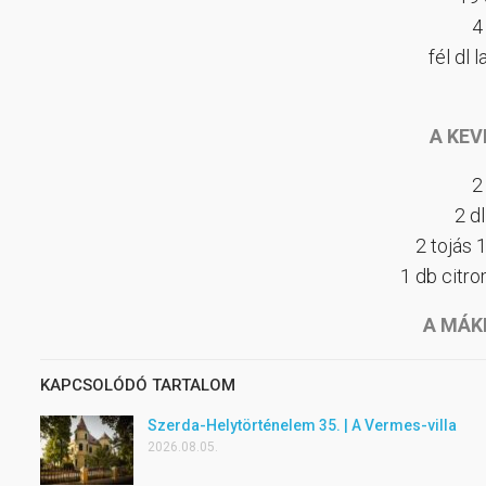
4
fél dl 
A KE
2 
2 dl
2 tojás 
1 db citro
A MÁ
KAPCSOLÓDÓ TARTALOM
Szerda-Helytörténelem 35. | A Vermes-villa
2026.08.05.