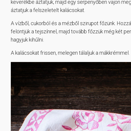
keverékbe áztatjuk, majd egy serpenyőben vajon megp
áztatjuk a felszeletelt kalácsokat.
A vízből, cukorból és a mézből szirupot főzünk. Hozzá
felöntjük a tejszínnel, majd tovább főzzük még két per
hagyjuk kihűlni.
A kalácsokat frissen, melegen tálaljuk a mákkrémmel.