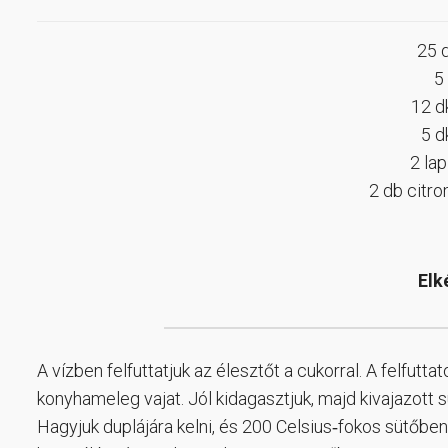
25 
5 
12 d
5 d
2 lap
2 db citro
Elk
A vízben felfuttatjuk az élesztőt a cukorral. A felfutta
konyhameleg vajat. Jól kidagasztjuk, majd kivajazott
Hagyjuk duplájára kelni, és 200 Celsius‐fokos sütőben 