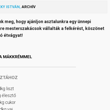
KY ISTVÁN,
ARCHÍV
nk meg, hogy ajánljon asztalunkra egy ünnepi
mre mesterszakácsok vállalták a felkérést, köszönet
Jó étvágyat!
A MÁKKRÉMMEL
SZTÁHOZ
kg liszt
g élesztő
dkg cukor
dkg vaj