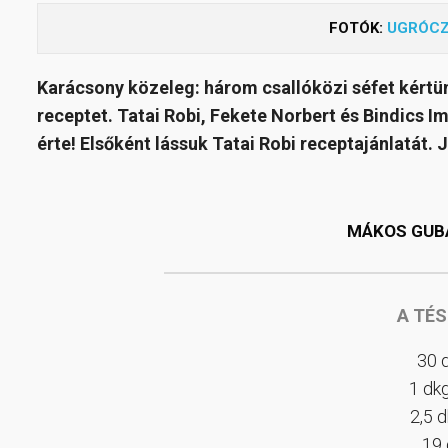
FOTÓK:
UGRÓCZ
Karácsony közeleg: három csallóközi séfet kértü
receptet. Tatai Robi, Fekete Norbert és Bindics I
érte! Elsőként lássuk Tatai Robi receptajánlatát. 
MÁKOS GUB
A TÉ
30 d
1 dk
2,5 
19 