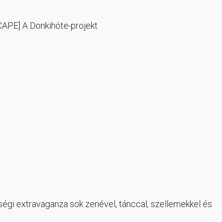
CAPE] A Donkihóte-projekt
ségi extravaganza sok zenével, tánccal, szellemekkel és