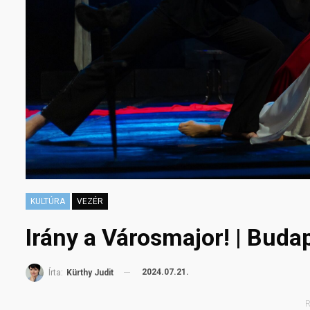
KULTÚRA
VEZÉR
Irány a Városmajor! | Buda
2024.07.21.
Írta:
Kürthy Judit
R