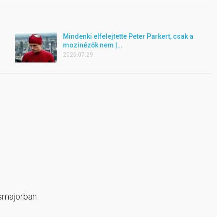
Mindenki elfelejtette Peter Parkert, csak a
mozinézők nem |…
2026.07.29.
osmajorban