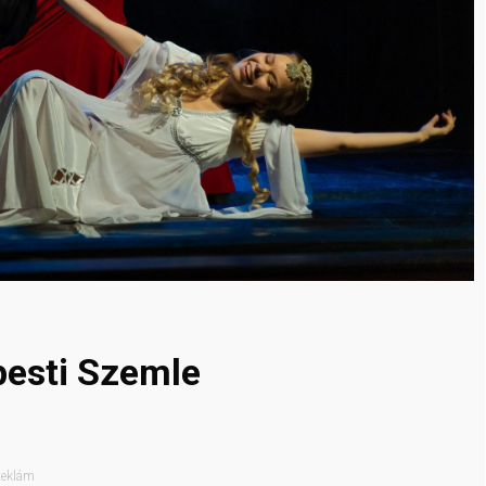
pesti Szemle
eklám