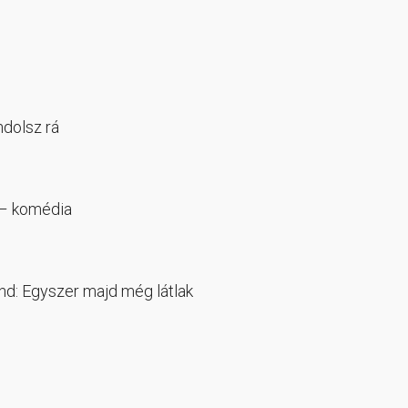
ndolsz rá
 – komédia
nd: Egyszer majd még látlak