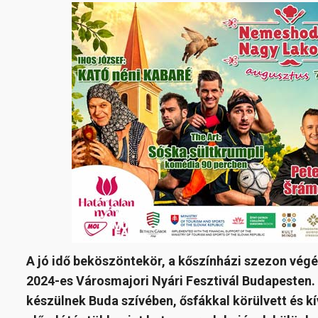
A jó idő beköszöntekör, a kőszínházi szezon végé
2024-es Városmajori Nyári Fesztivál Budapesten
készülnek Buda szívében, ősfákkal körülvett és k