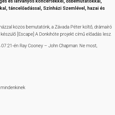
eges és látványos koncertekkel, ősbemutatókkal,
al, táncelőadással, Színházi Szemlével, hazai és
házzal közös bemutatónk, a Závada Péter költő, drámaíró
észülő [Escape] A Donkihóte projekt című előadás lesz.
24.07.21-én Ray Cooney – John Chapman: Ne most,
 mindenkinek