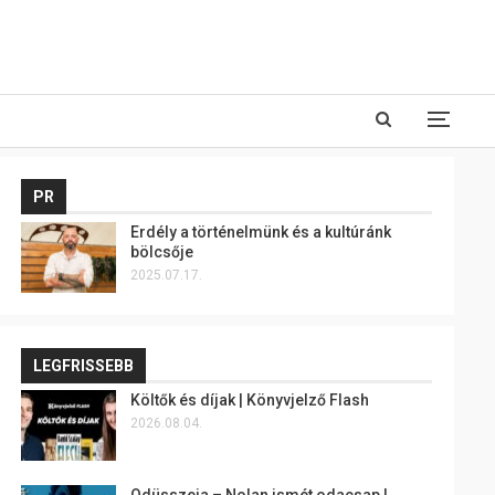
PR
Erdély a történelmünk és a kultúránk
bölcsője
2025.07.17.
LEGFRISSEBB
Költők és díjak | Könyvjelző Flash
2026.08.04.
Odüsszeia – Nolan ismét odacsap |