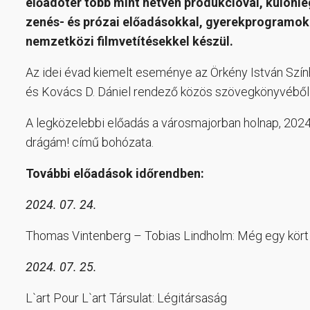
előadótér több mint hetven produkcióval, különl
zenés- és prózai előadásokkal, gyerekprogramokk
nemzetközi filmvetítésekkel készül.
Az idei évad kiemelt eseménye az Örkény István Szín
és Kovács D. Dániel rendező közös szövegkönyvéből k
A legközelebbi előadás a városmajorban holnap, 20
drágám! című bohózata.
További előadások időrendben:
2024. 07. 24.
Thomas Vintenberg – Tobias Lindholm: Még egy kört
2024. 07. 25.
L`art Pour L`art Társulat: Légitársaság