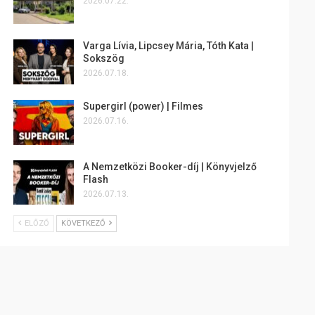
2026.07.22.
Varga Lívia, Lipcsey Mária, Tóth Kata |
Sokszög
2026.07.18.
Supergirl (power) | Filmes
2026.07.16.
A Nemzetközi Booker-díj | Könyvjelző
Flash
2026.07.13.
ELŐZŐ
KÖVETKEZŐ