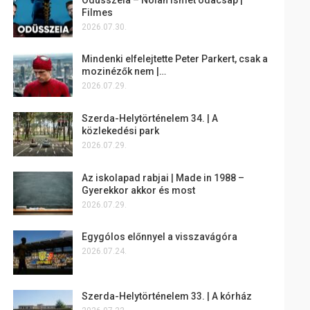
Filmes
2026.07.30.
Mindenki elfelejtette Peter Parkert, csak a
mozinézők nem |…
2026.07.29.
Szerda-Helytörténelem 34. | A
közlekedési park
2026.07.29.
Az iskolapad rabjai | Made in 1988 –
Gyerekkor akkor és most
2026.07.29.
Egygólos előnnyel a visszavágóra
2026.07.24.
Szerda-Helytörténelem 33. | A kórház