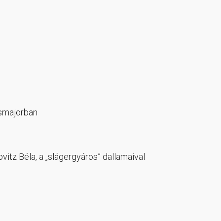
osmajorban
itz Béla, a „slágergyáros” dallamaival