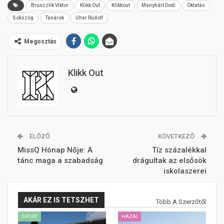
Brunczlík Viktor
Klikk Out
Klikkout
Menyhárt Dodi
Oktatás
Sokszög
Tanárok
Uher Rudolf
Megosztás
Klikk Out
ELŐZŐ
KÖVETKEZŐ
MissQ Hónap Nője: A
Tíz százalékkal
tánc maga a szabadság
drágultak az elsősök
iskolaszerei
AKÁR EZ IS TETSZHET
Több A Szerzőtől
SPORT
HAZAI