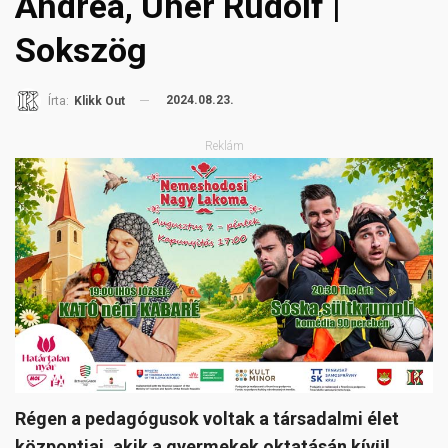
Andrea, Uher Rudolf |
Sokszög
2024.08.23.
Írta:
Klikk Out
Reklám
Régen a pedagógusok voltak a társadalmi élet
központjai, akik a gyermekek oktatásán kívül