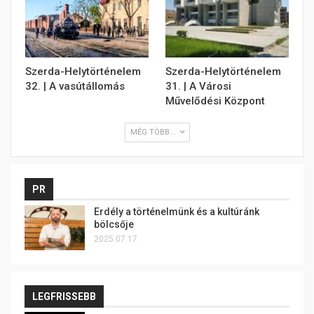
Szerda-Helytörténelem
Szerda-Helytörténelem
32. | A vasútállomás
31. | A Városi
Művelődési Központ
MÉG TÖBB...
PR
Erdély a történelmünk és a kultúránk
bölcsője
2025.07.17.
LEGFRISSEBB