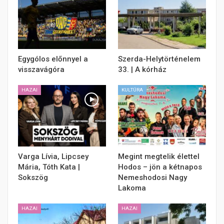
Egygólos előnnyel a
Szerda-Helytörténelem
visszavágóra
33. | A kórház
HAZAI
KULTÚRA
Varga Lívia, Lipcsey
Megint megtelik élettel
Mária, Tóth Kata |
Hodos – jön a kétnapos
Sokszög
Nemeshodosi Nagy
Lakoma
HAZAI
HAZAI