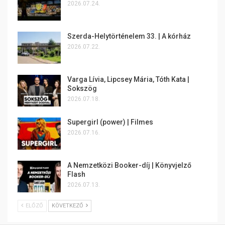
2026.07.24.
Szerda-Helytörténelem 33. | A kórház
2026.07.22.
Varga Lívia, Lipcsey Mária, Tóth Kata |
Sokszög
2026.07.18.
Supergirl (power) | Filmes
2026.07.16.
A Nemzetközi Booker-díj | Könyvjelző
Flash
2026.07.13.
ELŐZŐ
KÖVETKEZŐ