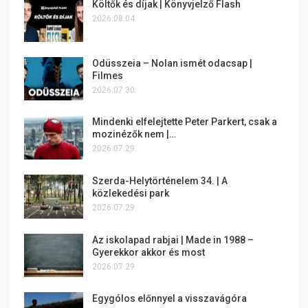
Költők és díjak | Könyvjelző Flash
2026.08.04.
Odüsszeia – Nolan ismét odacsap |
Filmes
2026.07.30.
Mindenki elfelejtette Peter Parkert, csak a
mozinézők nem |…
2026.07.29.
Szerda-Helytörténelem 34. | A
közlekedési park
2026.07.29.
Az iskolapad rabjai | Made in 1988 –
Gyerekkor akkor és most
2026.07.29.
Egygólos előnnyel a visszavágóra