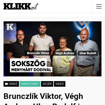
VIDEÓ
KÁVÉSZÜNET
VEZÉR
VIDEÓ
Brunczlík Viktor, Végh