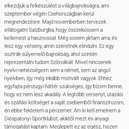
elkezdjük a felkészülést a világbajnokságra, ami
szeptember végén Csehországban kerül
megrendezésre. Majd novemberben tervezek
ellátogatni Salzburgba, hogy összekössem a
kellemest a hasznossal. Még sosem jártam arra, és
lesz egy verseny, amin szeretnék elindulni. Ez egy
osztrák súlyemelő-bajnokság, ahol szintén
reprezentálni tudom Szlovákiát. Mivel nincsenek
nyelvi nehézségeim sem a német, sem az angol
nyelvben, így még inkább motivált vagyok. Ehhez
egyfajta pénzügyi háttér szükséges, így bízom benne,
hogy ez nem lesz akadály. A legtöbb versenyt, utazási
és szállási költséget a saját zsebemből finanszírozom,
én ebbe fektetem a pénzemet. Ám ki kell emelnem a
Dióspatonyi Sportklubot, akiktől mezt és anyagi
támogatást kaptam. Meglepett ez az egész, hiszen