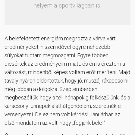
helyem a sportvilágban is.
A belefektetett energiám meghozta a várva várt
eredményeket, hiszen idővel egyre nehezebb
súlyokat tudtam megmozgatni. Egyre többen
dicsértek az eredményeim miatt, és én is éreztem a
változást, mindenből képes voltam erőt meríteni. Majd
tavaly nyáron eldöntöttük, hogy jó, muszáj rákapcsolni
még jobban a dolgokra. Szeptemberben
megbeszéltük, hogy a téli hónapokig felkészülünk, és a
karácsonyi ünnepek alatt átgondolom, szeretnék-e
versenyezni. De ez nem volt kérdés! Januárban az
első mondatom az volt, hogy „fogjunk bele!”