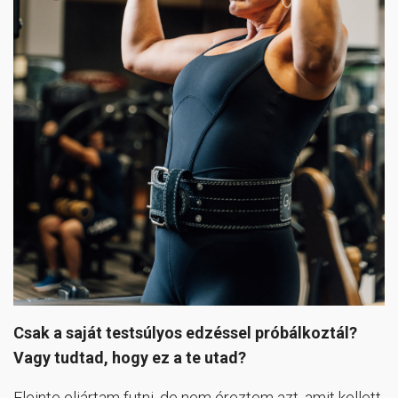
Csak a saját testsúlyos edzéssel próbálkoztál?
Vagy tudtad, hogy ez a te utad?
Eleinte eljártam futni, de nem éreztem azt, amit kellett