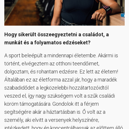
Hogy sikerült összeegyeztetni a családot, a
munkát és a folyamatos edzéseket?
A sport beleépült a mindennapi életembe. Akármi is
történt, elvégeztem az otthoni teendőimet,
dolgoztam, és rohantam edzésre. Ez lett az életem!
Általában ez az életforma azzal jár, hogy a maradék
szabadidődet a legközelebbi hozzátartozóidtól
veszed el, így nagy szükségem volt a szűk családi
köröm támogatására. Gondolok itt a férjem
segítségére akár a háztartásban is. Ő volt az a
személy, aki elvitt a versenyek helyszínére,
intézkedett, hogy én koncentrálhassak az előttem álló