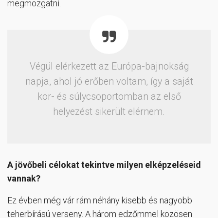
megmozgatni.
Végül elérkezett az Európa-bajnokság
napja, ahol jó erőben voltam, így a saját
kor- és súlycsoportomban az első
helyezést sikerült elérnem.
A jövőbeli célokat tekintve milyen elképzeléseid
vannak?
Ez évben még vár rám néhány kisebb és nagyobb
teherbírású verseny. A három edzőmmel közösen