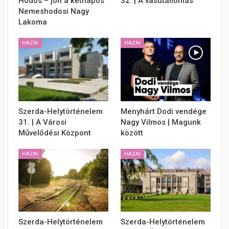
Hodos – jön a kétnapos
32. | A vasútállomás
Nemeshodosi Nagy
Lakoma
HAZAI
HAZAI
Szerda-Helytörténelem
Menyhárt Dodi vendége
31. | A Városi
Nagy Vilmos | Magunk
Művelődési Központ
között
HAZAI
HAZAI
Szerda-Helytörténelem
Szerda-Helytörténelem