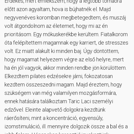
Érdekes, mert emlékszem, hogy a legtöbb tornaóra
előtt azon agyaltam, hova is bújhatnék el. Majd
negyvenéves koromban megbetegedtem, és muszáj
volt átgondolnom az életemet, hogy mi az én
prioritásom. Egy mókuskerékbe kerültem. Fiatalkorom
óta felépítettem magamnak egy karriert, de stresszes
volt. Ez miatt alakult ki minden baj. Úgy döntöttem,
hogy magamat helyezem végre az első helyre, mert
ha én jól vagyok, akkor minden rendbe jön körülöttem.
Elkezdtem pilates edzésekre járni, fokozatosan
kezdtem összeszedni magam. Majd éreztem, hogy
szükségem van még valamilyen mozgásformára,
ennek hatására találkoztam Taric Laci személyi
edzővel. Eleinte alapvető dolgokra kezdtünk
ráerősíteni, mint a koncentráció, egyensúly,
izomstimuláció, ill. mennyire dolgozik össze a bal és a