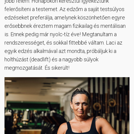
jobb felem. Hónapokon keresztül igyekeztünk
felerősíteni a testemet. Az edzőm a saját testsúlyos
edzéseket preferálja, amelynek köszönhetően egyre
erősebbnek éreztem magam fizikailag és mentálisan
is. Ennek pedig már nyolc-tíz éve! Megtanultam a
rendszerességet, és sokkal fittebbé váltam. Laci az
egyik edzés alkalmával azt mondta, próbáljuk ki a
holthúzást (deadlift) és a nagyobb súlyok
megmozgatását. És sikerült!