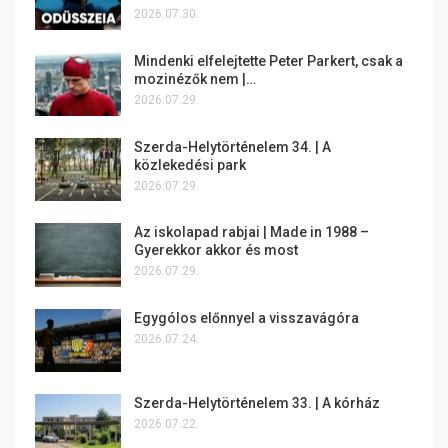
2026.07.30.
Mindenki elfelejtette Peter Parkert, csak a
mozinézők nem |…
2026.07.29.
Szerda-Helytörténelem 34. | A
közlekedési park
2026.07.29.
Az iskolapad rabjai | Made in 1988 –
Gyerekkor akkor és most
2026.07.29.
Egygólos előnnyel a visszavágóra
2026.07.24.
Szerda-Helytörténelem 33. | A kórház
2026.07.22.