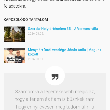
feladatokra.
KAPCSOLÓDÓ TARTALOM
Szerda-Helytörténelem 35. | A Vermes-villa
2026.08.05.
Menyhárt Dodi vendége Jónás Attila | Magunk
között
2026.08.01.
Számomra a legértékesebb mégis az,
hogy a férjem és fiam is büszkék rám,
hogy ennyi évesen meg tudom állni a