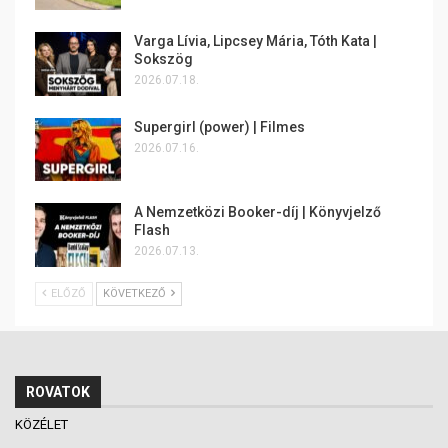
Varga Lívia, Lipcsey Mária, Tóth Kata |
Sokszög
2026.07.18.
Supergirl (power) | Filmes
2026.07.16.
A Nemzetközi Booker-díj | Könyvjelző
Flash
2026.07.13.
ELŐZŐ
KÖVETKEZŐ
ROVATOK
KÖZÉLET