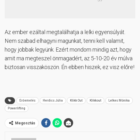
Az ember ezáltal megtalálhatja a lelki egyensúlyát.
Nem szabad elhagyni magunkat, tenni kell valamit,
hogy jobbak legyünk. Ezért mondom mindig azt, hogy
amit ma megteszel önmagadért, az 5-10-20 év múlva
biztosan visszaköszön. Én ebben hiszek, ez visz előre!
Erőemelés
Herdics Júlia
Klikk Out
Klikkout
Lelkes Mónika
Powerlifting
Megosztás