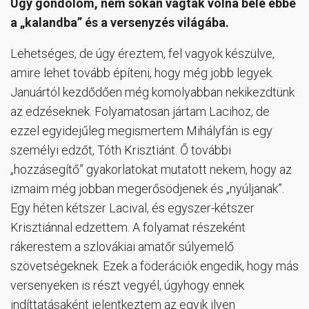
Úgy gondolom, nem sokan vágtak volna bele ebbe
a „kalandba” és a versenyzés világába.
Lehetséges, de úgy éreztem, fel vagyok készülve,
amire lehet tovább építeni, hogy még jobb legyek.
Januártól kezdődően még komolyabban nekikezdtünk
az edzéseknek. Folyamatosan jártam Lacihoz, de
ezzel egyidejűleg megismertem Mihályfán is egy
személyi edzőt, Tóth Krisztiánt. Ő további
„hozzásegítő” gyakorlatokat mutatott nekem, hogy az
izmaim még jobban megerősödjenek és „nyúljanak”.
Egy héten kétszer Lacival, és egyszer-kétszer
Krisztiánnal edzettem. A folyamat részeként
rákerestem a szlovákiai amatőr súlyemelő
szövetségeknek. Ezek a föderációk engedik, hogy más
versenyeken is részt vegyél, úgyhogy ennek
indíttatásaként jelentkeztem az egyik ilyen