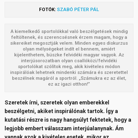
FOTÓK:
SZABÓ PÉTER PÁL
A kiemelkedő sportolókkal való beszélgetések mindig
feltöltenek, és szerencsésnek érzem magam, hogy a
sikereiket megosztják velem. Minden egyes diskurzus
olyan mélységeket indít el bennem, amiért
kijelenthetem, büszke felvidéki magyar vagyok. Az
interjúsorozatban olyan csallóközi/felvidéki
sportolókat szólítok meg, akik kivételes módon
inspirálóak lehetnek mindenki számára és szeretettel
beszélnek magáról a sportról. „Számukra ez az élet,
ez az igazi otthon!”
Szeretek írni, szeretek olyan emberekkel
beszélgetni, akiket inspirálónak tartok. Így a
kutatási részre is nagy hangsúlyt fektetek, hogy a
legjobb embert válasszam interjúalanynak. Ám
vannak azok a kivételes esetek, mikor az