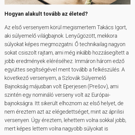
Hogyan alakult tovább az életed?
Az első versenyem körül megismertem Takács Igort,
aki súlyemelő világbajnok. Lenyűgözött, mekkora
súlyokat képes megmozgatni. Ő technikailag nagyon
sokat csiszolt rajtam, ami még inkább hozzásegített a
jobb eredmények eléréséhez. Immáron három edző
együttes segítségével ment tovább a felkészülés. A
következő versenyem, a Szlovák Súlyemelő
Bajnokság májusban volt Eperjesen (Prešov), ami
szintén egy nomináló verseny volt az Európai-
bajnokságra. Itt sikerült elhoznom az első helyet, de
nem éreztem azt az elégedettséget, mint az áprilisi
versenyen. Úgy éreztem, lehettem volna sokkal jobb,
mert képes lettem volna nagyobb súlyokat is