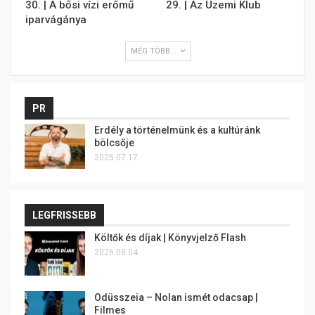
30. | A bősi vízi erőmű
29. | Az Üzemi Klub
iparvágánya
MÉG TÖBB...
PR
Erdély a történelmünk és a kultúránk
bölcsője
2025.07.17.
LEGFRISSEBB
Költők és díjak | Könyvjelző Flash
2026.08.04.
Odüsszeia – Nolan ismét odacsap |
Filmes