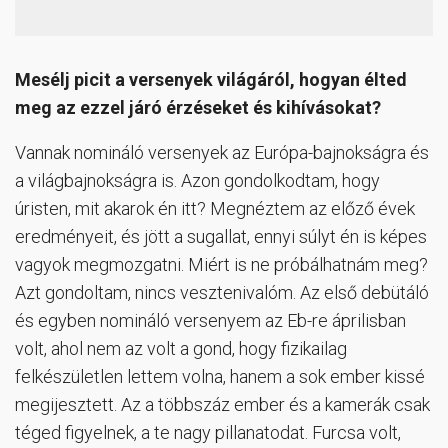
Mesélj picit a versenyek világáról, hogyan élted
meg az ezzel járó érzéseket és kihívásokat?
Vannak nomináló versenyek az Európa-bajnokságra és
a világbajnokságra is. Azon gondolkodtam, hogy
úristen, mit akarok én itt? Megnéztem az előző évek
eredményeit, és jött a sugallat, ennyi súlyt én is képes
vagyok megmozgatni. Miért is ne próbálhatnám meg?
Azt gondoltam, nincs vesztenivalóm. Az első debütáló
és egyben nomináló versenyem az Eb-re áprilisban
volt, ahol nem az volt a gond, hogy fizikailag
felkészületlen lettem volna, hanem a sok ember kissé
megijesztett. Az a többszáz ember és a kamerák csak
téged figyelnek, a te nagy pillanatodat. Furcsa volt,