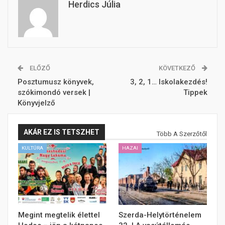
Herdics Júlia
ELŐZŐ
KÖVETKEZŐ
Posztumusz könyvek,
3, 2, 1… Iskolakezdés!
szókimondó versek |
Tippek
Könyvjelző
AKÁR EZ IS TETSZHET
Több A Szerzőtől
KULTÚRA
HAZAI
Megint megtelik élettel
Szerda-Helytörténelem