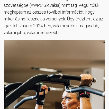
szövetségbe (AWPC Slovakia) mint tag. Végül tőlük
megkaptam az összes további információt, hogy
mikor és hol lesznek a versenyek. Úgy éreztem, ez az
igazi kihívásom 2024-ben, valami sokkal magasabb,
valami jobb, valami nehezebb!