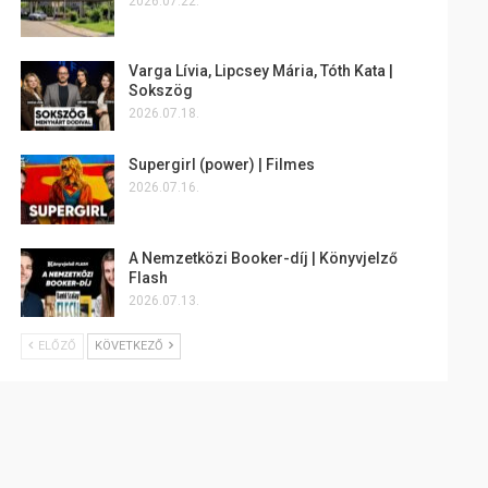
2026.07.22.
Varga Lívia, Lipcsey Mária, Tóth Kata |
Sokszög
2026.07.18.
Supergirl (power) | Filmes
2026.07.16.
A Nemzetközi Booker-díj | Könyvjelző
Flash
2026.07.13.
ELŐZŐ
KÖVETKEZŐ