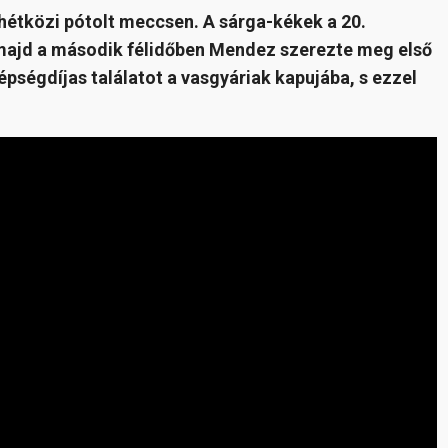
hétközi pótolt meccsen. A sárga-kékek a 20.
 majd a második félidőben Mendez szerezte meg első
zépségdíjas találatot a vasgyáriak kapujába, s ezzel