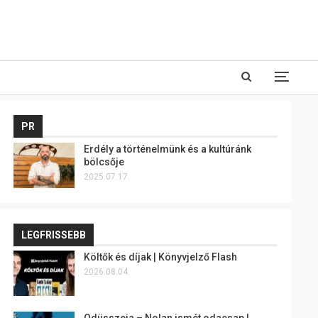
PR
Erdély a történelmünk és a kultúránk
bölcsője
2025.07.17.
LEGFRISSEBB
Költők és díjak | Könyvjelző Flash
2026.08.04.
Odüsszeia – Nolan ismét odacsap |