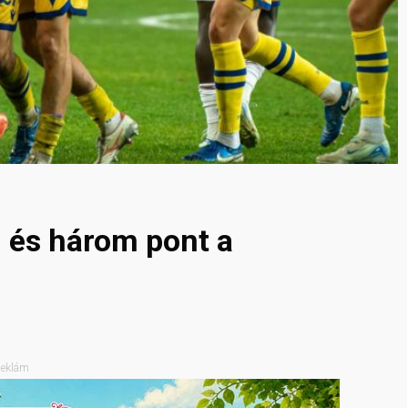
 és három pont a
eklám