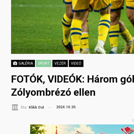
GALÉRIA
SPORT
VEZÉR
VIDEÓ
FOTÓK, VIDEÓK: Három gól
Zólyombrézó ellen
2024.10.30.
Írta:
Klikk Out
R