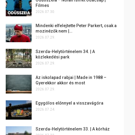
Filmes
2026.07.30.
Mindenki elfelejtette Peter Parkert, csak a
mozinézők nem |…
2026.07.29.
Szerda-Helytörténelem 34. | A
közlekedési park
2026.07.29.
Az iskolapad rabjai | Made in 1988 –
Gyerekkor akkor és most
2026.07.29.
Egygólos előnnyel a visszavágóra
2026.07.24.
Szerda-Helytörténelem 33. | A kórház