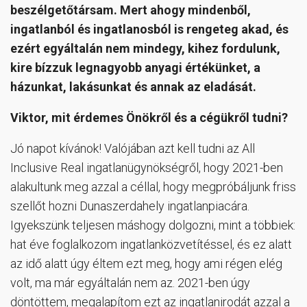
beszélgetőtársam. Mert ahogy mindenből,
ingatlanból és ingatlanosból is rengeteg akad, és
ezért egyáltalán nem mindegy, kihez fordulunk,
kire bízzuk legnagyobb anyagi értékünket, a
házunkat, lakásunkat és annak az eladását.
Viktor, mit érdemes Önökről és a cégükről tudni?
Jó napot kívánok! Valójában azt kell tudni az All
Inclusive Real ingatlanügynökségről, hogy 2021-ben
alakultunk meg azzal a céllal, hogy megpróbáljunk friss
szellőt hozni Dunaszerdahely ingatlanpiacára.
Igyekszünk teljesen máshogy dolgozni, mint a többiek:
hat éve foglalkozom ingatlanközvetítéssel, és ez alatt
az idő alatt úgy éltem ezt meg, hogy ami régen elég
volt, ma már egyáltalán nem az. 2021-ben úgy
döntöttem, megalapítom ezt az ingatlanirodát azzal a