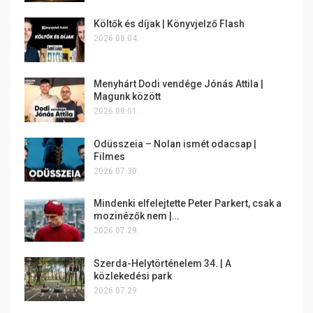
Költők és díjak | Könyvjelző Flash
2026.08.04.
Menyhárt Dodi vendége Jónás Attila |
Magunk között
2026.08.01.
Odüsszeia – Nolan ismét odacsap |
Filmes
2026.07.30.
Mindenki elfelejtette Peter Parkert, csak a
mozinézők nem |…
2026.07.29.
Szerda-Helytörténelem 34. | A
közlekedési park
2026.07.29.