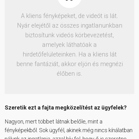
A kliens fényképeket, de videót is lát.
Nyár elejétől az összes ingatlanunkban
biztosítunk videós körbevezetést,
amelyek láthatóak a
hirdetőfelületeinken. Ha a kliens lát
benne fantáziát, akkor eljön és megnézi
élőben is.
Szeretik ezt a fajta megközelítést az ügyfelek?
Nagyon, mert többet látnak belőle, mint a
fényképekből. Sok ügyfél, akinek még nincs kínálatban
nálunk az ingatlanja, azzal hív fel, hogy ő is szeretne