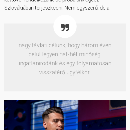
Szlovákiában terjeszkedni. Nem egyszerű, de a
nagy távlati célunk, hogy három éven
belül legyen hat-hét minőségi
ingatlanirodánk és egy folyamatosan
visszatérő ügyfélkör.