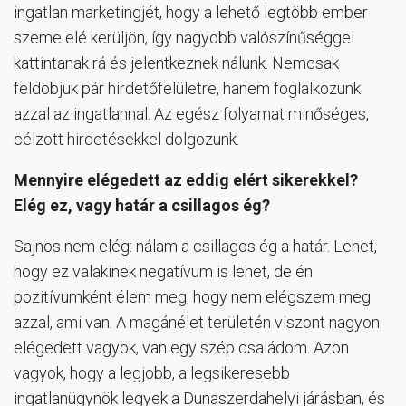
ingatlan marketingjét, hogy a lehető legtöbb ember
szeme elé kerüljön, így nagyobb valószínűséggel
kattintanak rá és jelentkeznek nálunk. Nemcsak
feldobjuk pár hirdetőfelületre, hanem foglalkozunk
azzal az ingatlannal. Az egész folyamat minőséges,
célzott hirdetésekkel dolgozunk.
Mennyire elégedett az eddig elért sikerekkel?
Elég ez, vagy határ a csillagos ég?
Sajnos nem elég: nálam a csillagos ég a határ. Lehet,
hogy ez valakinek negatívum is lehet, de én
pozitívumként élem meg, hogy nem elégszem meg
azzal, ami van. A magánélet területén viszont nagyon
elégedett vagyok, van egy szép családom. Azon
vagyok, hogy a legjobb, a legsikeresebb
ingatlanügynök legyek a Dunaszerdahelyi járásban, és