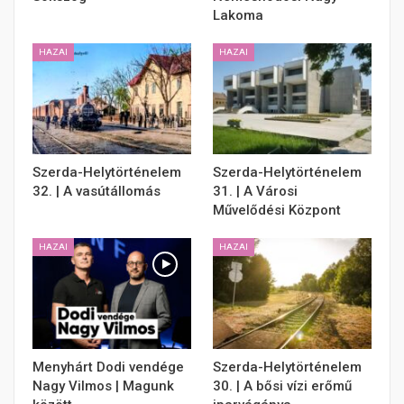
Lakoma
HAZAI
HAZAI
Szerda-Helytörténelem
Szerda-Helytörténelem
32. | A vasútállomás
31. | A Városi
Művelődési Központ
HAZAI
HAZAI
Menyhárt Dodi vendége
Szerda-Helytörténelem
Nagy Vilmos | Magunk
30. | A bősi vízi erőmű