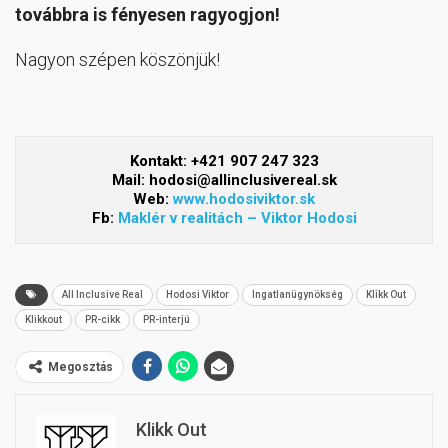
továbbra is fényesen ragyogjon!
Nagyon szépen köszönjük!
Kontakt: +421 907 247 323
Mail:
hodosi@allinclusivereal.sk
Web:
www.hodosiviktor.sk
Fb:
Maklér v realitách – Viktor Hodosi
All Inclusive Real
Hodosi Viktor
Ingatlanügynökség
Klikk Out
Klikkout
PR-cikk
PR-interjú
Megosztás
Klikk Out