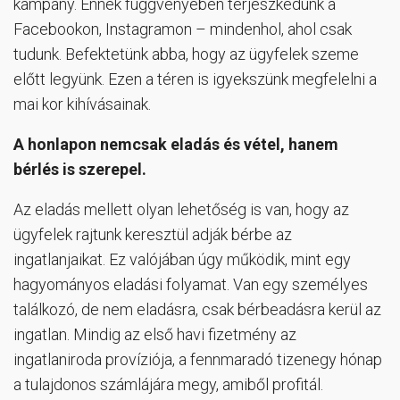
kampány. Ennek függvényében terjeszkedünk a
Facebookon, Instagramon – mindenhol, ahol csak
tudunk. Befektetünk abba, hogy az ügyfelek szeme
előtt legyünk. Ezen a téren is igyekszünk megfelelni a
mai kor kihívásainak.
A honlapon nemcsak eladás és vétel, hanem
bérlés is szerepel.
Az eladás mellett olyan lehetőség is van, hogy az
ügyfelek rajtunk keresztül adják bérbe az
ingatlanjaikat. Ez valójában úgy működik, mint egy
hagyományos eladási folyamat. Van egy személyes
találkozó, de nem eladásra, csak bérbeadásra kerül az
ingatlan. Mindig az első havi fizetmény az
ingatlaniroda províziója, a fennmaradó tizenegy hónap
a tulajdonos számlájára megy, amiből profitál.