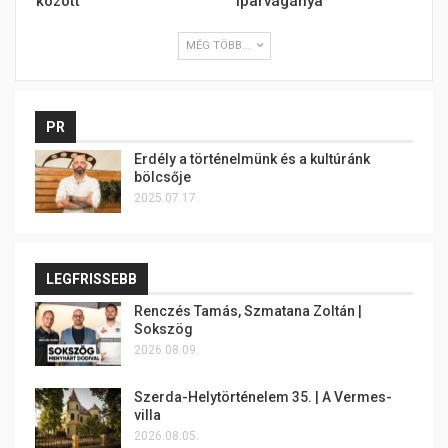
között
iparvágánya
MÉG TÖBB...
PR
Erdély a történelmünk és a kultúránk
bölcsője
2025.07.17.
LEGFRISSEBB
Renczés Tamás, Szmatana Zoltán |
Sokszög
2026.08.09.
Szerda-Helytörténelem 35. | A Vermes-
villa
2026.08.05.