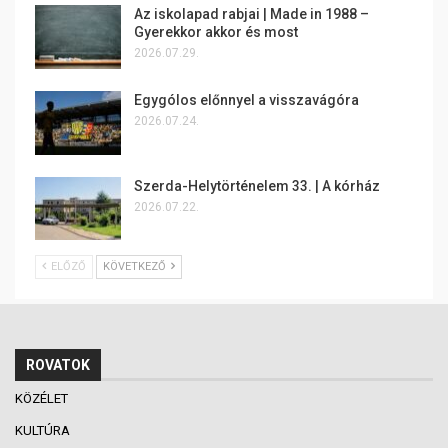
Az iskolapad rabjai | Made in 1988 –
Gyerekkor akkor és most
2026.07.29.
Egygólos előnnyel a visszavágóra
2026.07.24.
Szerda-Helytörténelem 33. | A kórház
2026.07.22.
ELŐZŐ
KÖVETKEZŐ
ROVATOK
KÖZÉLET
KULTÚRA