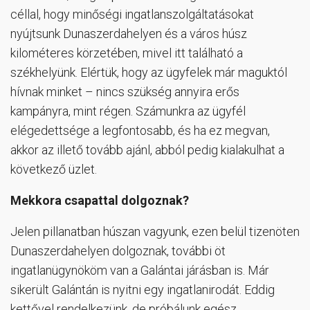
céllal, hogy minőségi ingatlanszolgáltatásokat
nyújtsunk Dunaszerdahelyen és a város húsz
kilométeres körzetében, mivel itt található a
székhelyünk. Elértük, hogy az ügyfelek már maguktól
hívnak minket – nincs szükség annyira erős
kampányra, mint régen. Számunkra az ügyfél
elégedettsége a legfontosabb, és ha ez megvan,
akkor az illető tovább ajánl, abból pedig kialakulhat a
következő üzlet.
Mekkora csapattal dolgoznak?
Jelen pillanatban húszan vagyunk, ezen belül tizenöten
Dunaszerdahelyen dolgoznak, további öt
ingatlanügynököm van a Galántai járásban is. Már
sikerült Galántán is nyitni egy ingatlanirodát. Eddig
kettővel rendelkezünk, de próbálunk egész