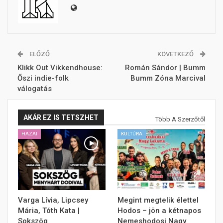
ELŐZŐ
KÖVETKEZŐ
Klikk Out Vikkendhouse:
Román Sándor | Bumm
Őszi indie-folk
Bumm Zóna Marcival
válogatás
AKÁR EZ IS TETSZHET
Több A Szerzőtől
HAZAI
KULTÚRA
Varga Lívia, Lipcsey
Megint megtelik élettel
Mária, Tóth Kata |
Hodos – jön a kétnapos
Sokszög
Nemeshodosi Nagy