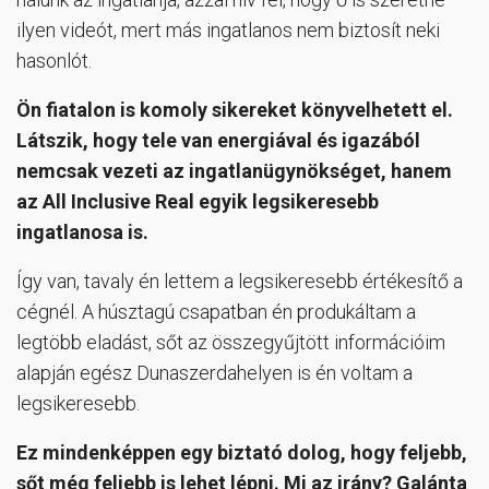
ilyen videót, mert más ingatlanos nem biztosít neki
hasonlót.
Ön fiatalon is komoly sikereket könyvelhetett el.
Látszik, hogy tele van energiával és igazából
nemcsak vezeti az ingatlanügynökséget, hanem
az All Inclusive Real egyik legsikeresebb
ingatlanosa is.
Így van, tavaly én lettem a legsikeresebb értékesítő a
cégnél. A húsztagú csapatban én produkáltam a
legtöbb eladást, sőt az összegyűjtött információim
alapján egész Dunaszerdahelyen is én voltam a
legsikeresebb.
Ez mindenképpen egy biztató dolog, hogy feljebb,
sőt még feljebb is lehet lépni. Mi az irány? Galánta