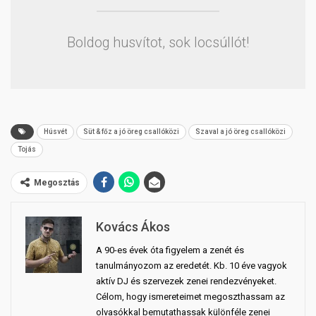
Boldog husvítot, sok locsúllót!
Húsvét
Süt & főz a jó öreg csallóközi
Szaval a jó öreg csallóközi
Tojás
Megosztás
Kovács Ákos
A 90-es évek óta figyelem a zenét és
tanulmányozom az eredetét. Kb. 10 éve vagyok
aktív DJ és szervezek zenei rendezvényeket.
Célom, hogy ismereteimet megoszthassam az
olvasókkal bemutathassak különféle zenei