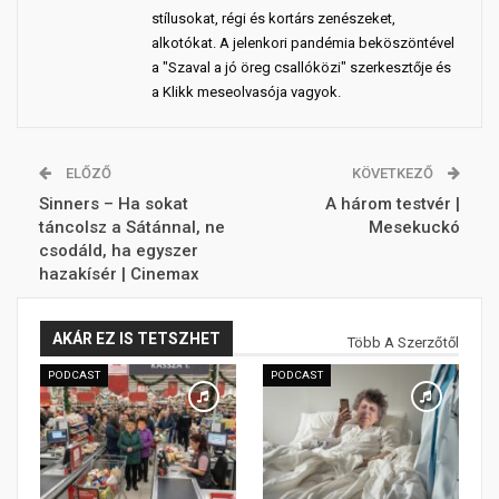
stílusokat, régi és kortárs zenészeket,
alkotókat. A jelenkori pandémia beköszöntével
a "Szaval a jó öreg csallóközi" szerkesztője és
a Klikk meseolvasója vagyok.
ELŐZŐ
KÖVETKEZŐ
Sinners – Ha sokat
A három testvér |
táncolsz a Sátánnal, ne
Mesekuckó
csodáld, ha egyszer
hazakísér | Cinemax
AKÁR EZ IS TETSZHET
Több A Szerzőtől
PODCAST
PODCAST