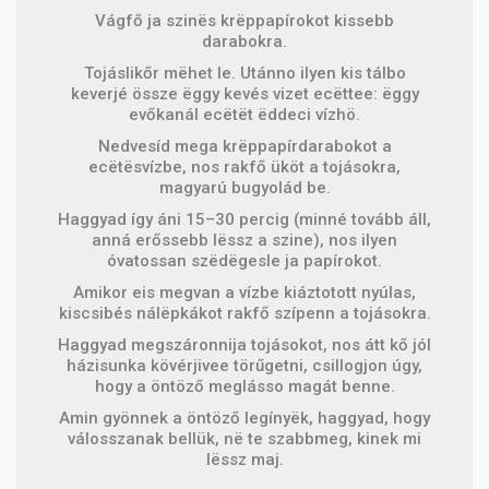
Vágfő ja szinës krëppapírokot kissebb
darabokra.
Tojáslikőr mëhet le. Utánno ilyen kis tálbo
keverjé össze ëggy kevés vizet ecëttee: ëggy
evőkanál ecëtët ëddeci vízhö.
Nedvesíd mega krëppapírdarabokot a
ecëtësvízbe, nos rakfő üköt a tojásokra,
magyarú bugyolád be.
Haggyad így áni 15–30 percig (minné tovább áll,
anná erőssebb lëssz a szine), nos ilyen
óvatossan szëdëgesle ja papírokot.
Amikor eis megvan a vízbe kiáztotott nyúlas,
kiscsibés nálëpkákot rakfő szípenn a tojásokra.
Haggyad megszáronnija tojásokot, nos átt kő jól
házisunka kövérjivee törűgetni, csillogjon úgy,
hogy a öntöző meglásso magát benne.
Amin gyönnek a öntöző legínyëk, haggyad, hogy
válosszanak bellük, në te szabbmeg, kinek mi
lëssz maj.