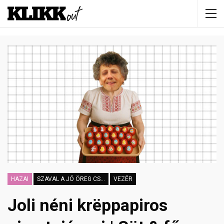
HAZAI
SZAVAL A JÓ ÖREG CSALLÓKÖZI
VEZÉR
Joli néni krëppapiros