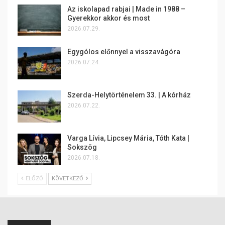
Az iskolapad rabjai | Made in 1988 –
Gyerekkor akkor és most
2026.07.29.
Egygólos előnnyel a visszavágóra
2026.07.24.
Szerda-Helytörténelem 33. | A kórház
2026.07.22.
Varga Lívia, Lipcsey Mária, Tóth Kata |
Sokszög
2026.07.18.
ELŐZŐ
KÖVETKEZŐ