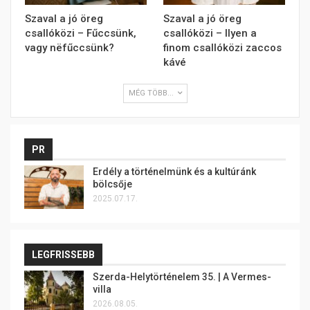
Szaval a jó öreg
Szaval a jó öreg
csallóközi – Fűccsünk,
csallóközi – Ilyen a
vagy nëfűccsünk?
finom csallóközi zaccos
kávé
MÉG TÖBB...
PR
Erdély a történelmünk és a kultúránk
bölcsője
2025.07.17.
LEGFRISSEBB
Szerda-Helytörténelem 35. | A Vermes-
villa
2026.08.05.