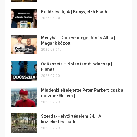
Költők és díjak | Könyvjelző Flash
2026.08.04.
Menyhárt Dodi vendége Jónás Attila |
Magunk között
2026.08.01.
Odüsszeia – Nolan ismét odacsap |
Filmes
2026.07.30.
Mindenki elfelejtette Peter Parkert, csak a
mozinézők nem |…
2026.07.29.
Szerda-Helytörténelem 34. | A
közlekedési park
2026.07.29.