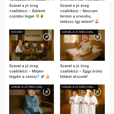
Szaval a jó öreg
Szaval a jó öreg
csallóközi – Ádvënti
csallóközi – Nincsen
csömbe lëgyé
tërmin a orvosho,
milëssz így velem?
PODCAST
SZAVAL A JÓ ÖREG CSALLÓKÖZI
Szaval a jó öreg
Szaval a jó öreg
csallóközi – Milyen
csallóközi – Ëggy órávú
lëgyën a zenísz?
többet alszunk!
SZAVAL A JÓ ÖREG CSALLÓKÖZI
SZAVAL A JÓ ÖREG CSALLÓKÖZI