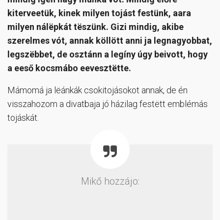
kiterveetük, kinek milyen tojást festünk, aara
milyen nálëpkát tëszünk. Gizi mindig, akibe
szerelmes vót, annak köllött anni ja legnagyobbat,
legszëbbet, de osztánn a legíny úgy beivott, hogy
a eeső kocsmábo eevesztëtte.
Mámomá ja lëánkák csokitojásokot annak, de én
visszahozom a divatbaja jó házilag festëtt emblémás
tojáskát.
Mikő hozzájo: