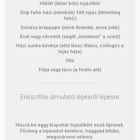
Hűtött (lëhet bóti) tojáslikőr
Szíp fehír házi (nëmbóti) főtt tojás (lëhetőleg
fehír)
Szinëss krëppapir (miné ílínkebb, anná jobb)
Ecet vagy citromlé (segítt „kioldanni” a szinit)
Házi sunka kövérje (ettű lëssz illatos, csillogós a
tojás héja)
Olló
Fólja vagy táco (a festís alá)
Erkíszíttísi útmutató lépésről lépésre:
Húzzá be ëggy kispohár tojáslikőrt eeső lípísnek.
Főzmeg a tojásokot kemínre, haggyad kihűni,
megszáronni utánno.