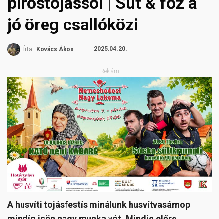
pirostojássoi | Süt & főz a
jó öreg csallóközi
2025.04.20.
Írta:
Kovács Ákos
Reklám
A husvíti tojásfestís minálunk husvítvasárnop
mindíg igën nagy munka vót. Mindig előre