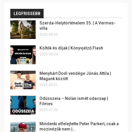
LEGFRISSEBB
Szerda-Helytörténelem 35. | A Vermes-
villa
2026.08.05.
Költők és díjak | Könyvjelző Flash
2026.08.04.
Menyhárt Dodi vendége Jónás Attila |
Magunk között
2026.08.01.
Odüsszeia – Nolan ismét odacsap |
Filmes
2026.07.30.
Mindenki elfelejtette Peter Parkert, csak a
mozinézők nem |…