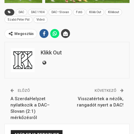
DAC
DAC 1904
DAC–Slovan
Fotó
Klikk Out
Klikkout
Szabó Péter Pál
Videó
Megosztás
Klikk Out
ELŐZŐ
KÖVETKEZŐ
A SzerdaHelyzet
Visszatértek a nézők,
nyilatkozik a DAC–
rangadót nyert a DAC!
Slovan (2:1)
mérkőzésről