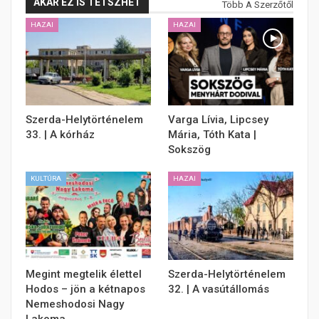
AKÁR EZ IS TETSZHET
Több A Szerzőtől
HAZAI
HAZAI
Szerda-Helytörténelem
Varga Lívia, Lipcsey
33. | A kórház
Mária, Tóth Kata |
Sokszög
KULTÚRA
HAZAI
Megint megtelik élettel
Szerda-Helytörténelem
Hodos – jön a kétnapos
32. | A vasútállomás
Nemeshodosi Nagy
Lakoma