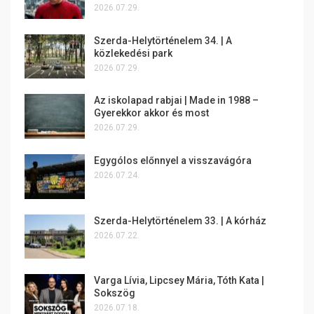
2026.07.29.
Szerda-Helytörténelem 34. | A
közlekedési park
2026.07.29.
Az iskolapad rabjai | Made in 1988 –
Gyerekkor akkor és most
2026.07.29.
Egygólos előnnyel a visszavágóra
2026.07.24.
Szerda-Helytörténelem 33. | A kórház
2026.07.22.
Varga Lívia, Lipcsey Mária, Tóth Kata |
Sokszög
2026.07.18.