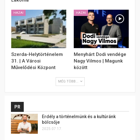
HAZAI
HAZAI
Szerda-Helytörténelem
Menyhárt Dodi vendége
31. | A Városi
Nagy Vilmos | Magunk
Művelődési Központ
között
MÉG TÖBB...
PR
Erdély a történelmünk és a kultúránk
bölcsője
2025.07.17.