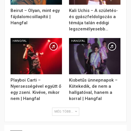
Beirut – Olyan, mint egy
Kali Uchis – A születés-
fájdalomcsillapító |
és gyászfeldolgozás a
Hangfal
témája talán eddigi
legszemélyesebb…
HANGFAL
HANGFAL
Playboi Carti –
Kisbetűs ünnepnapok –
Nyersességével együtt ő
Kötekedik, de nem a
egy zseni. Kivéve, mikor
hallgatóval, hanem a
nem | Hangfal
korral | Hangfal
MÉG TÖBB...