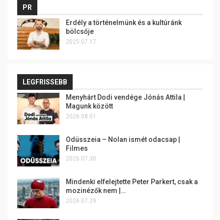
PR
Erdély a történelmünk és a kultúránk
bölcsője
2025.07.17.
LEGFRISSEBB
Menyhárt Dodi vendége Jónás Attila |
Magunk között
2026.08.01.
Odüsszeia – Nolan ismét odacsap |
Filmes
2026.07.30.
Mindenki elfelejtette Peter Parkert, csak a
mozinézők nem |…
2026.07.29.