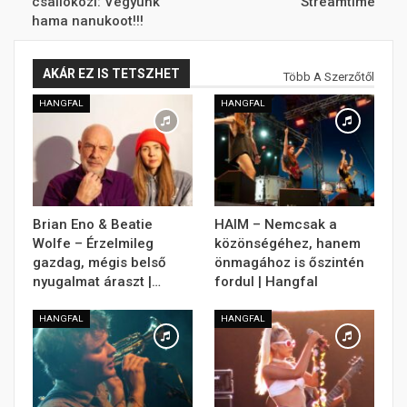
csallóközi: Vëgyünk
Streamtime
hama nanukoot!!!
AKÁR EZ IS TETSZHET
Több A Szerzőtől
HANGFAL
HANGFAL
Brian Eno & Beatie
HAIM – Nemcsak a
Wolfe – Érzelmileg
közönségéhez, hanem
gazdag, mégis belső
önmagához is őszintén
nyugalmat áraszt |…
fordul | Hangfal
HANGFAL
HANGFAL