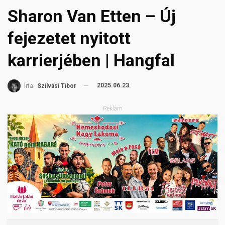
Sharon Van Etten – Új
fejezetet nyitott
karrierjében | Hangfal
2025.06.23.
Írta:
Szilvási Tibor
Reklám