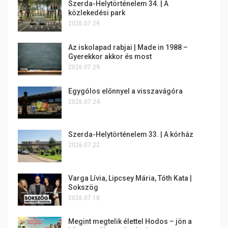
Szerda-Helytörténelem 34. | A
közlekedési park
2026.07.29.
Az iskolapad rabjai | Made in 1988 –
Gyerekkor akkor és most
2026.07.29.
Egygólos előnnyel a visszavágóra
2026.07.24.
Szerda-Helytörténelem 33. | A kórház
2026.07.22.
Varga Lívia, Lipcsey Mária, Tóth Kata |
Sokszög
2026.07.18.
Megint megtelik élettel Hodos – jön a