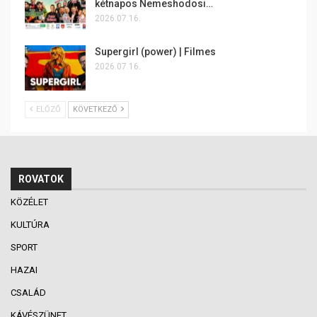
kétnapos Nemeshodosi…
2026.07.16.
Supergirl (power) | Filmes
2026.07.16.
ELŐZŐ
KÖVETKEZŐ
ROVATOK
KÖZÉLET
KULTÚRA
SPORT
HAZAI
CSALÁD
KÁVÉSZÜNET