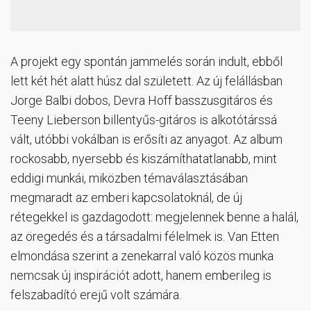
A projekt egy spontán jammelés során indult, ebből
lett két hét alatt húsz dal született. Az új felállásban
Jorge Balbi dobos, Devra Hoff basszusgitáros és
Teeny Lieberson billentyűs-gitáros is alkotótárssá
vált, utóbbi vokálban is erősíti az anyagot. Az album
rockosabb, nyersebb és kiszámíthatatlanabb, mint
eddigi munkái, miközben témaválasztásában
megmaradt az emberi kapcsolatoknál, de új
rétegekkel is gazdagodott: megjelennek benne a halál,
az öregedés és a társadalmi félelmek is. Van Etten
elmondása szerint a zenekarral való közös munka
nemcsak új inspirációt adott, hanem emberileg is
felszabadító erejű volt számára.