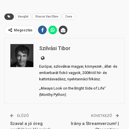
Hangfal
Sharon Van Etten
Zene
Megosztás
Szilvási Tibor
Európai, szlovákiai magyar, környezet-, állat- és
emberbarát fickó vagyok, 2008-tól hír- és
kattintásvadász, nyelvtannáci firkász.
„Always Look on the Bright Side of Life“
(Monthy Python)
ELŐZŐ
KÖVETKEZŐ
Szaval a jó öreg
Irány a Streamverzum! |