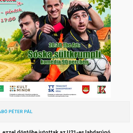
ABÓ PÉTER PÁL
, ezzel döntőbe jutottak az
U21-es labdarúgó