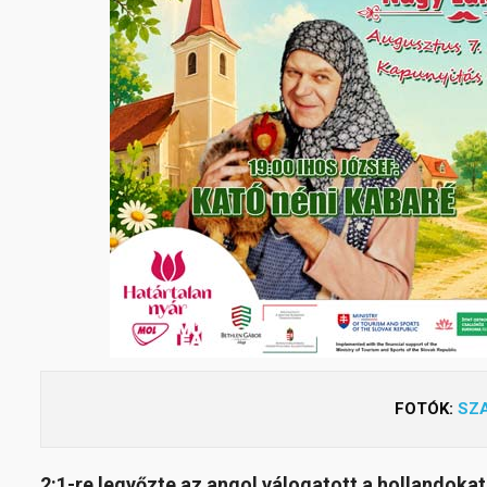
FOTÓK:
SZ
2:1-re legyőzte az angol válogatott a hollandokat