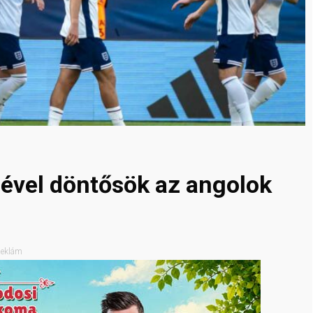
ével döntősök az angolok
eklám