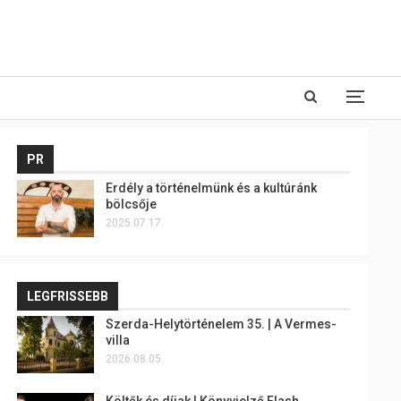
PR
Erdély a történelmünk és a kultúránk
bölcsője
2025.07.17.
LEGFRISSEBB
Szerda-Helytörténelem 35. | A Vermes-
villa
2026.08.05.
Költők és díjak | Könyvjelző Flash