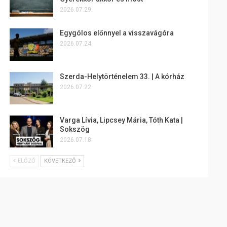
2026.07.29.
Egygólos előnnyel a visszavágóra
2026.07.24.
Szerda-Helytörténelem 33. | A kórház
2026.07.22.
Varga Lívia, Lipcsey Mária, Tóth Kata |
Sokszög
2026.07.18.
ELŐZŐ
KÖVETKEZŐ