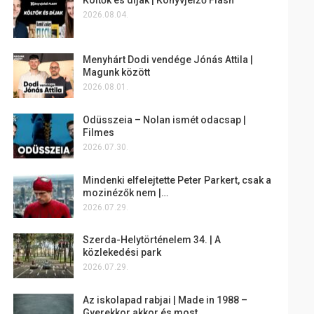
2026.08.04.
Menyhárt Dodi vendége Jónás Attila |
Magunk között
2026.08.01.
Odüsszeia – Nolan ismét odacsap |
Filmes
2026.07.30.
Mindenki elfelejtette Peter Parkert, csak a
mozinézők nem |…
2026.07.29.
Szerda-Helytörténelem 34. | A
közlekedési park
2026.07.29.
Az iskolapad rabjai | Made in 1988 –
Gyerekkor akkor és most