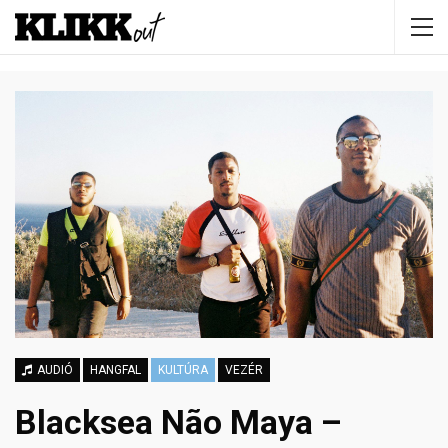
AUDIÓ
HANGFAL
KULTÚRA
VEZÉR
Blacksea Não Maya –