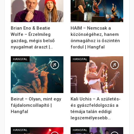
Brian Eno & Beatie
HAIM – Nemcsak a
Wolfe – Érzelmileg
közönségéhez, hanem
gazdag, mégis belső
önmagához is őszintén
nyugalmat áraszt |…
fordul | Hangfal
HANGFAL
HANGFAL
Beirut – Olyan, mint egy
Kali Uchis – A születés-
fájdalomcsillapító |
és gyászfeldolgozás a
Hangfal
témája talán eddigi
legszemélyesebb…
HANGFAL
HANGFAL