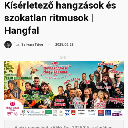
Kísérletező hangzások és
szokatlan ritmusok |
Hangfal
2025.06.28.
Írta:
Szilvási Tibor
Reklám
A cikk megjelent a Klikk Out 2025/05. számában.