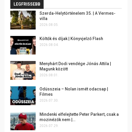
LEGFRISSEBB
Szerda-Helytörténelem 35. | A Vermes-
villa
2026.08.05.
Költők és díjak | Könyvjelző Flash
2026.08.04.
Menyhárt Dodi vendége Jónás Attila |
Magunk között
2026.08.01.
Odüsszeia – Nolan ismét odacsap |
Filmes
2026.07.30.
Mindenki elfelejtette Peter Parkert, csak a
mozinézők nem |…
2026.07.29.