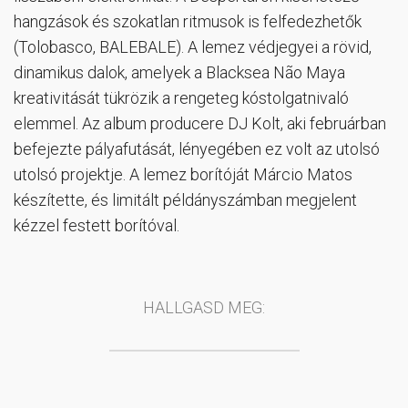
hangzások és szokatlan ritmusok is felfedezhetők
(Tolobasco, BALEBALE). A lemez védjegyei a rövid,
dinamikus dalok, amelyek a Blacksea Não Maya
kreativitását tükrözik a rengeteg kóstolgatnivaló
elemmel. Az album producere DJ Kolt, aki februárban
befejezte pályafutását, lényegében ez volt az utolsó
utolsó projektje. A lemez borítóját Márcio Matos
készítette, és limitált példányszámban megjelent
kézzel festett borítóval.
HALLGASD MEG: