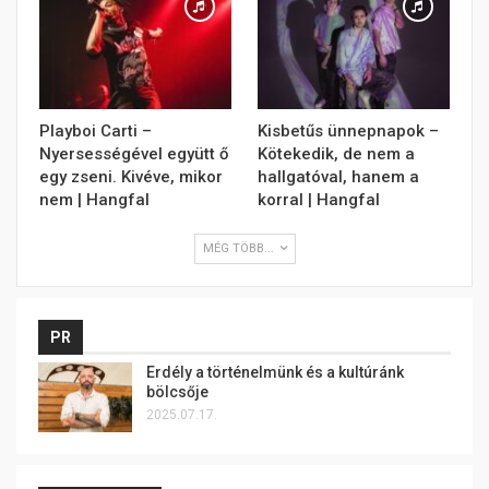
Playboi Carti –
Kisbetűs ünnepnapok –
Nyersességével együtt ő
Kötekedik, de nem a
egy zseni. Kivéve, mikor
hallgatóval, hanem a
nem | Hangfal
korral | Hangfal
MÉG TÖBB...
PR
Erdély a történelmünk és a kultúránk
bölcsője
2025.07.17.