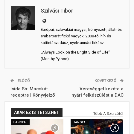
Szilvási Tibor
Európai, szlovákiai magyar, környezet-, állat- és
emberbarát fickó vagyok, 2008-tól hír- és
kattintásvadász, nyelvtannáci firkász.
„Always Look on the Bright Side of Life“
(Monthy Python)
ELŐZŐ
KÖVETKEZŐ
Isida Só: Macskát
Vereséggel kezdte a
receptre | Könyvjelző
nyári felkészülést a DAC
AKÁR EZ IS TETSZHET
Több A Szerzőtől
HANGFAL
HANGFAL