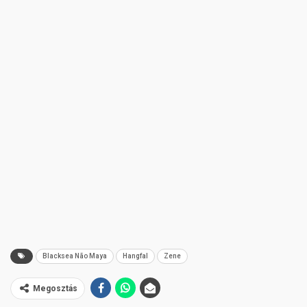
Blacksea Não Maya
Hangfal
Zene
Megosztás