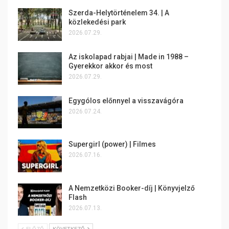
Szerda-Helytörténelem 34. | A
közlekedési park
2026.07.29.
Az iskolapad rabjai | Made in 1988 –
Gyerekkor akkor és most
2026.07.29.
Egygólos előnnyel a visszavágóra
2026.07.24.
Supergirl (power) | Filmes
2026.07.16.
A Nemzetközi Booker-díj | Könyvjelző
Flash
2026.07.13.