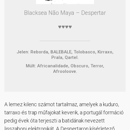
Blacksea Não Maya – Despertar
♥♥♥♥
Jelen: Reborda, BALEBALE, Tolobasco, Kirraxo,
Prala, Qartel.
Múlt: Africanalidade, Obscuro, Terror,
Afrooloove.
A lemez kilenc számot tartalmaz, amelyek a kuduro,
tarraxo és trap műfajokat keverik, a portugál formáció
pedig évek óta terjeszti a batidának nevezett
lisszaboni elektronikát. A Despertaron kísérletező