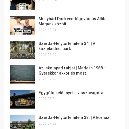
2026.08.04.
Menyhárt Dodi vendége Jónás Attila |
Magunk között
2026.08.01.
Szerda-Helytörténelem 34. | A
közlekedési park
2026.07.29.
Az iskolapad rabjai | Made in 1988 –
Gyerekkor akkor és most
2026.07.29.
Egygólos előnnyel a visszavágóra
2026.07.24.
Szerda-Helytörténelem 33. | A kórház
2026.07.22.