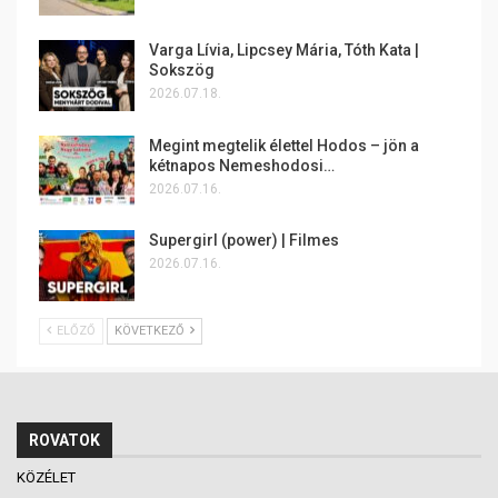
Varga Lívia, Lipcsey Mária, Tóth Kata |
Sokszög
2026.07.18.
Megint megtelik élettel Hodos – jön a
kétnapos Nemeshodosi…
2026.07.16.
Supergirl (power) | Filmes
2026.07.16.
ELŐZŐ
KÖVETKEZŐ
ROVATOK
KÖZÉLET