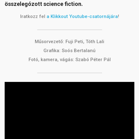
összelegózott science fiction.
Iratkozz fel
a Klikkout Youtube-csatornájára
!
Műsorvezető: Fuji Peti, Tóth Lali
Grafika: Soós Bertalanú
Fotó, kamera, vágás: Szabó Péter Pál