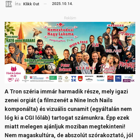
2025.10.14.
Írta:
Klikk Out
Reklám
A Tron széria immár harmadik része, mely igazi
zenei orgiát (a filmzenét a Nine Inch Nails
komponálta) és vizuális cunamit (egyáltalán nem
lóg ki a CGI lóláb) tartogat számunkra. Épp ezek
miatt melegen ajánljuk moziban megtekinteni!
Nem magaskultúra, de abszolút szórakoztató, jól