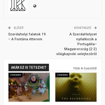
ELŐZŐ
KÖVETKEZŐ
Szerdahelyi falatok 19.
A SzerdaHelyzet
– A Fontána étterem
nyilatkozik a
Portugália–
Magyarország (2:2)
világbajnoki selejtezőről
AKÁR EZ IS TETSZHET
Több A Szerzőtől
CINEMAX
CINEMAX