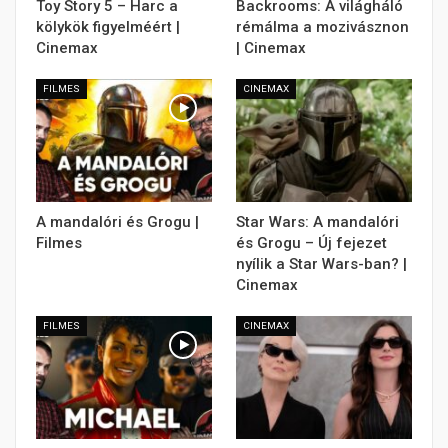
Toy Story 5 – Harc a
Backrooms: A világháló
kölykök figyelméért |
rémálma a mozivásznon
Cinemax
| Cinemax
FILMES
CINEMAX
A mandalóri és Grogu |
Star Wars: A mandalóri
Filmes
és Grogu – Új fejezet
nyílik a Star Wars-ban? |
Cinemax
FILMES
CINEMAX