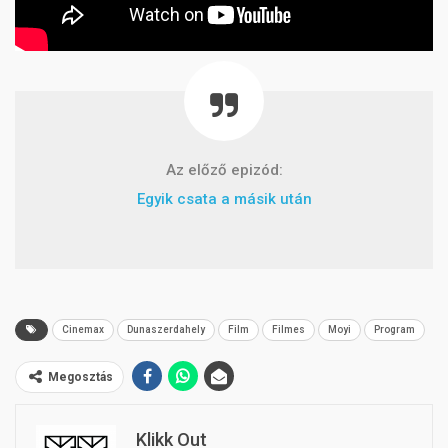
Az előző epizód:
Egyik csata a másik után
Cinemax
Dunaszerdahely
Film
Filmes
Moyi
Program
Megosztás
Klikk Out