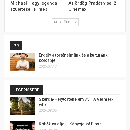
Michael – egy legenda
Az ördög Pradát visel 2 |
születése | Filmes
Cinemax
MÉG TÖBB...
PR
Erdély a történelmünk és a kultúránk
bölcsője
2025.07.17.
LEGFRISSEBB
Szerda-Helytörténelem 35. | A Vermes-
villa
2026.08.05.
Költők és díjak | Könyvjelző Flash