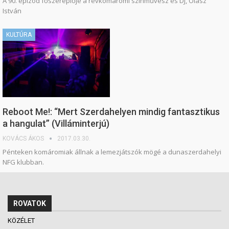
A 90. epizód főszereplője a révkomáromi színművész és DJ, Olasz
István
KULTÚRA
Reboot Me!: “Mert Szerdahelyen mindig fantasztikus
a hangulat” (Villáminterjú)
KOVÁCS ÁKOS
2017.03.30.
Pénteken komáromiak állnak a lemezjátszók mögé a dunaszerdahelyi
NFG klubban.
ROVATOK
KÖZÉLET