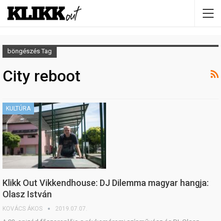
böngészés Tag
City reboot
KULTÚRA
Klikk Out Vikkendhouse: DJ Dilemma magyar hangja:
Olasz István
KOVÁCS ÁKOS
2019.07.07.