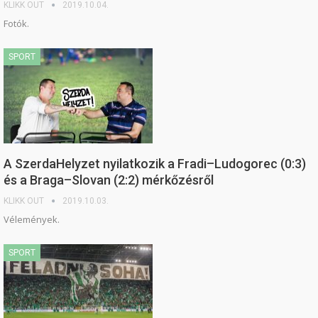
KLIKK OUT
2019.10.04.
Fotók.
SPORT
A SzerdaHelyzet nyilatkozik a Fradi–Ludogorec (0:3)
és a Braga–Slovan (2:2) mérkőzésről
KLIKK OUT
2019.10.03.
Vélemények.
SPORT