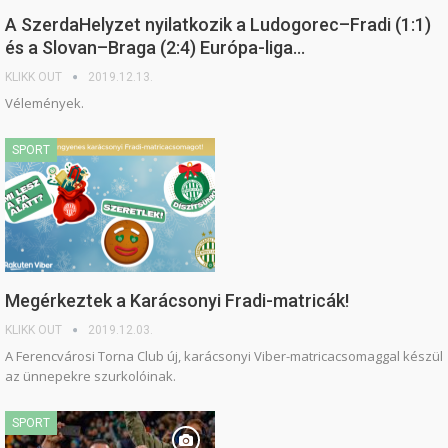
A SzerdaHelyzet nyilatkozik a Ludogorec–Fradi (1:1)
és a Slovan–Braga (2:4) Európa-liga…
KLIKK OUT
2019.12.13.
Vélemények.
SPORT
Megérkeztek a Karácsonyi Fradi-matricák!
KLIKK OUT
2019.12.03.
A Ferencvárosi Torna Club új, karácsonyi Viber-matricacsomaggal készül
az ünnepekre szurkolóinak.
SPORT