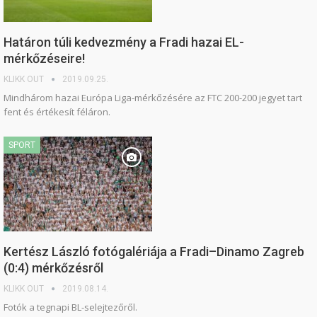
Határon túli kedvezmény a Fradi hazai EL-
mérkőzéseire!
KLIKK OUT
2019.09.25.
Mindhárom hazai Európa Liga-mérkőzésére az FTC 200-200 jegyet tart
fent és értékesít féláron.
SPORT
Kertész László fotógalériája a Fradi–Dinamo Zagreb
(0:4) mérkőzésről
KLIKK OUT
2019.08.14.
Fotók a tegnapi BL-selejtezőről.