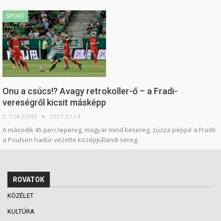
SPORT
Onu a csúcs!? Avagy retrokoller-ő – a Fradi-
vereségről kicsit másképp
D. TOK ERNŐ
2017.07.14.
A második 45 perc lepereg, magyar mind kesereg, zúzza péppé a Fradit
a Poulsen hadúr vezette középjüllandi sereg.
ROVATOK
KÖZÉLET
KULTÚRA