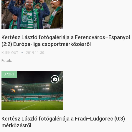
Kertész László fotógalériája a Ferencváros–Espanyol
(2:2) Európa-liga csoportmérkőzésről
KLIKK OUT
2019.11.30.
Fotók.
SPORT
Kertész László fotógalériája a Fradi–Ludgorec (0:3)
mérkőzésről