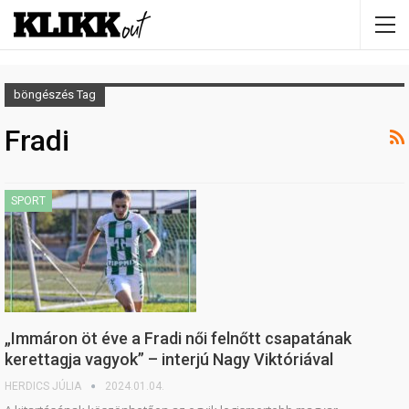
böngészés Tag
Fradi
SPORT
„Immáron öt éve a Fradi női felnőtt csapatának
kerettagja vagyok” – interjú Nagy Viktóriával
HERDICS JÚLIA
2024.01.04.