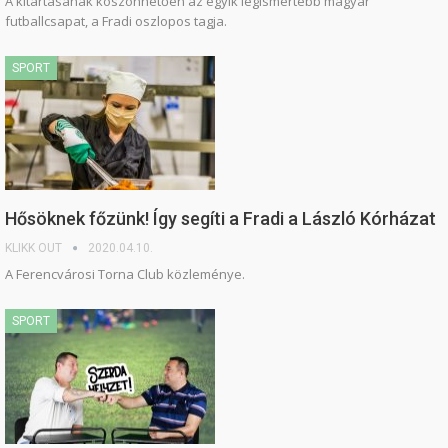
A kitartásának köszönhetően az egyik legismertebb magyar
futballcsapat, a Fradi oszlopos tagja.
SPORT
Hősöknek főzünk! Így segíti a Fradi a László Kórházat
KLIKK OUT
2020.04.10.
A Ferencvárosi Torna Club közleménye.
SPORT