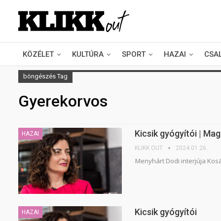
KÖZÉLET
KULTÚRA
SPORT
HAZAI
CSA
böngészés Tag
Gyerekorvos
Kicsik gyógyítói | Ma
HAZAI
KLIKK OUT
2024.01.26.
Menyhárt Dodi interjúja Kos
Kicsik gyógyítói
HAZAI