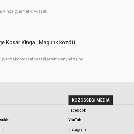
ár Kinga gyermekorvossal.
e Kosár Kinga | Magunk között
 gyermekorvossal beszélgetett Menyhárt Dodi.
KÖZÖSSÉGI MÉDIA
Facebook
rsulás
YouTube
in
Instagram