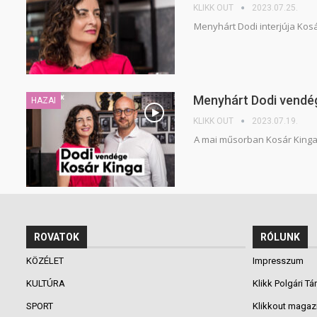
KLIKK OUT
2023.07.25.
Menyhárt Dodi interjúja Kos
Menyhárt Dodi vendég
HAZAI
KLIKK OUT
2023.07.19.
A mai műsorban Kosár Kinga
ROVATOK
RÓLUNK
KÖZÉLET
Impresszum
KULTÚRA
Klikk Polgári Tá
SPORT
Klikkout magaz