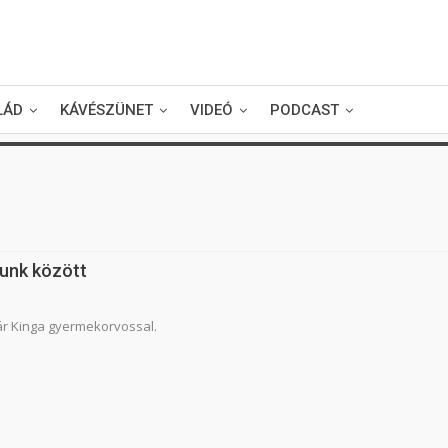
LÁD
KÁVÉSZÜNET
VIDEÓ
PODCAST
gunk között
ár Kinga gyermekorvossal.