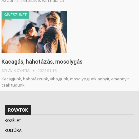
Az áprilisi tréfának is van határa?
KÁVÉSZÜNET
Kacagás, hahotázás, mosolygás
SZLÁVIK CYNTIA
2024.01.13.
Kacagjunk, hahotázzunk, vihogjunk, mosolyogjunk annyit, amennyit
csak tudunk.
ROVATOK
KÖZÉLET
KULTÚRA