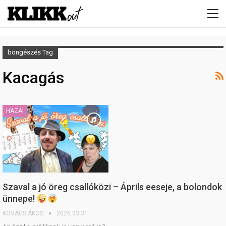
böngészés Tag
Kacagás
HAZAI
Szaval a jó öreg csallóközi – Áprils eeseje, a bolondok
ünnepe!
KOVÁCS ÁKOS
2025.03.31.