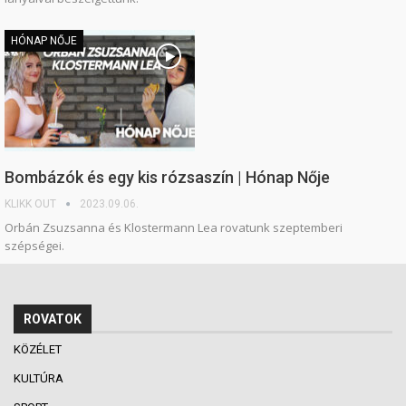
HÓNAP NŐJE
Bombázók és egy kis rózsaszín | Hónap Nője
KLIKK OUT
2023.09.06.
Orbán Zsuzsanna és Klostermann Lea rovatunk szeptemberi
szépségei.
ROVATOK
KÖZÉLET
KULTÚRA