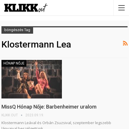
böngészés Tag
Klostermann Lea
HÓNAP NŐJE
MissQ Hónap Nője: Barbenheimer uralom
KLIKK OUT
2023.09.19.
Klostermann Leával és Orbán Zsuzsival, szeptember legszebb
lányaival beszélgettünk.