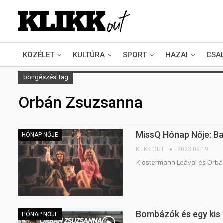
KÖZÉLET
KULTÚRA
SPORT
HAZAI
CSA
böngészés Tag
Orbán Zsuzsanna
MissQ Hónap Nője: B
HÓNAP NŐJE
KLIKK OUT
2023.09.19.
Klostermann Leával és Orbán
Bombázók és egy kis 
HÓNAP NŐJE