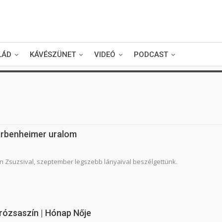
LÁD
KÁVÉSZÜNET
VIDEÓ
PODCAST
arbenheimer uralom
 Zsuzsival, szeptember legszebb lányaival beszélgettünk.
rózsaszín | Hónap Nője