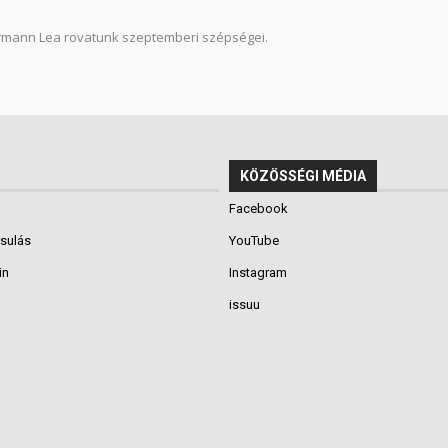
rmann Lea rovatunk szeptemberi szépségei.
KÖZÖSSÉGI MÉDIA
Facebook
rsulás
YouTube
in
Instagram
issuu