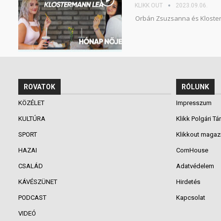
KLIKK OUT
2023.09.06.
Orbán Zsuzsanna és Kloste
ROVATOK
RÓLUNK
KÖZÉLET
Impresszum
KULTÚRA
Klikk Polgári Tá
SPORT
Klikkout magaz
HAZAI
CornHouse
CSALÁD
Adatvédelem
KÁVÉSZÜNET
Hirdetés
PODCAST
Kapcsolat
VIDEÓ