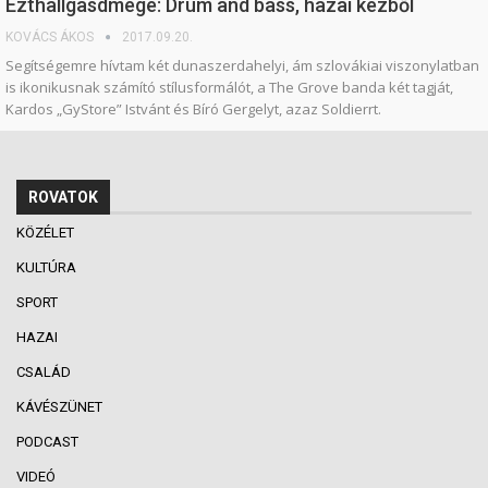
Ezthallgasdmegë: Drum and bass, hazai kézből
KOVÁCS ÁKOS
2017.09.20.
Segítségemre hívtam két dunaszerdahelyi, ám szlovákiai viszonylatban
is ikonikusnak számító stílusformálót, a The Grove banda két tagját,
Kardos „GyStore” Istvánt és Bíró Gergelyt, azaz Soldierrt.
ROVATOK
KÖZÉLET
KULTÚRA
SPORT
HAZAI
CSALÁD
KÁVÉSZÜNET
PODCAST
VIDEÓ