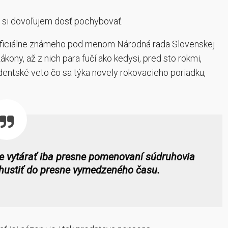
m si dovoľujem dosť pochybovať.
, oficiálne známeho pod menom Národná rada Slovenskej
ákony, až z nich para fučí ako kedysi, pred sto rokmi,
identské veto čo sa týka novely rokovacieho poriadku,
e vytárať iba presne pomenovaní súdruhovia
 zhustiť do presne vymedzeného času.