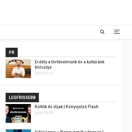
PR
Erdély a történelmünk és a kultúránk
bölcsője
2025.07.17.
LEGFRISSEBB
Költők és díjak | Könyvjelző Flash
2026.08.04.
Odüsszeia – Nolan ismét odacsap |