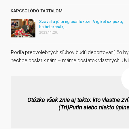
KAPCSOLÓDÓ TARTALOM
Szaval a jó öreg csallóközi: A igíret szípszó,
ha betarcsák,…
2023.11.20.
Podľa predvolebných sľubov budú deportovaní, čo by m
nechce poslať k nám – máme dostatok vlastných. Uvid
Otázka však znie aj takto: kto vlastne zv
(Tri)Putin alebo niekto úplne