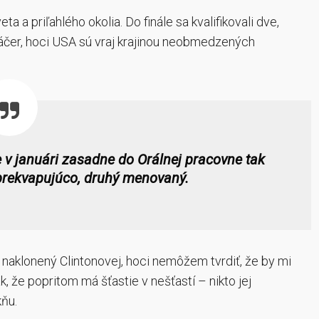
ta a priľahlého okolia. Do finále sa kvalifikovali dve,
 káčer, hoci USA sú vraj krajinou neobmedzených
 v januári zasadne do Orálnej pracovne tak
 prekvapujúco, druhý menovaný.
naklonený Clintonovej, hoci nemôžem tvrdiť, že by mi
, že popritom má šťastie v nešťastí – nikto jej
kňu.