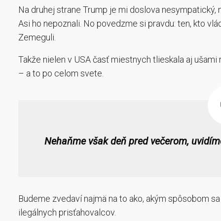
Na druhej strane Trump je mi doslova nesympatický, n
Asi ho nepoznali. No povedzme si pravdu: ten, kto vl
Zemeguli.
Takže nielen v USA časť miestnych tlieskala aj ušami 
– a to po celom svete.
Nehaňme však deň pred večerom, uvidíme,
Budeme zvedaví najmä na to ako, akým spôsobom sa po
ilegálnych prisťahovalcov.