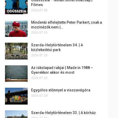
Filmes
2026.07.30.
Mindenki elfelejtette Peter Parkert, csak a
mozinézők nem |…
2026.07.29.
Szerda-Helytörténelem 34. | A
közlekedési park
2026.07.29.
Az iskolapad rabjai | Made in 1988 –
Gyerekkor akkor és most
2026.07.29.
Egygólos előnnyel a visszavágóra
2026.07.24.
Szerda-Helytörténelem 33. | A kórház