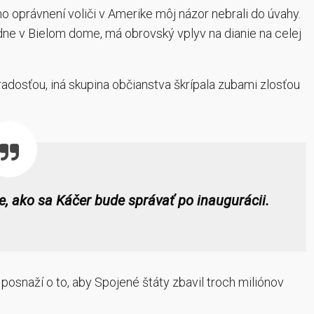
o oprávnení voliči v Amerike môj názor nebrali do úvahy.
ádne v Bielom dome, má obrovský vplyv na dianie na celej
radosťou, iná skupina občianstva škrípala zubami zlosťou
 ako sa Káčer bude správať po inaugurácii.
snaží o to, aby Spojené štáty zbavil troch miliónov