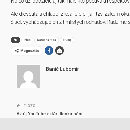
No čo už, opozíciu aj tak málo kto počúva a rešpektova
Ale dievčatá a chlapci z koalície prijali tzv. Zákon ro
čísel, vychádzajúcich z hmlistých odhadov. Radujme 
Fico
Národná rada
Trump
Megosztás
Banič Lubomír
ELŐZŐ
Az új YouTube sztár: Ilonka néni