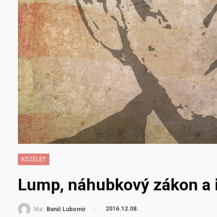
KÖZÉLET
Lump, náhubkový zákon a 
2016.12.08.
Írta:
Banič Lubomír