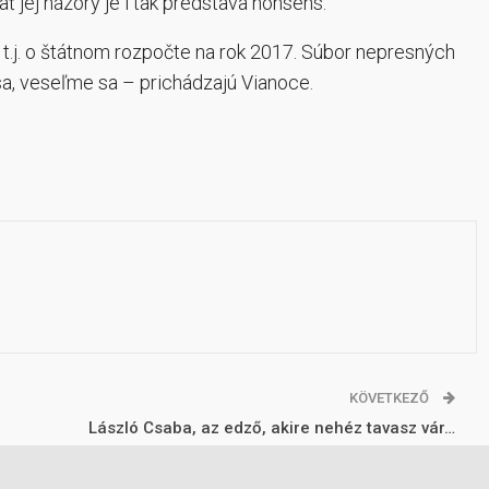
ť jej názory je i tak predstava nonsens.
ka, t.j. o štátnom rozpočte na rok 2017. Súbor nepresných
sa, veseľme sa – prichádzajú Vianoce.
KÖVETKEZŐ
László Csaba, az edző, akire nehéz tavasz vár…