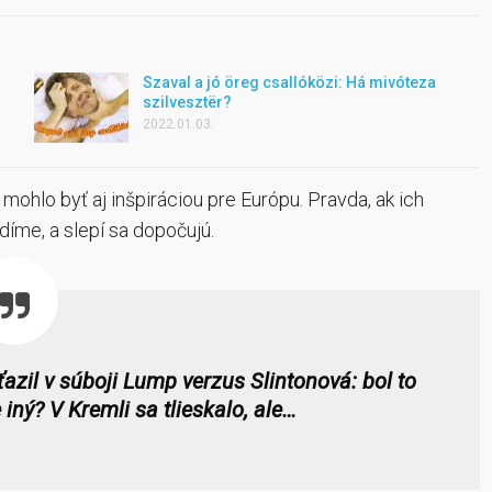
Szaval a jó öreg csallóközi: Há mivóteza
szilvesztër?
2022.01.03.
ohlo byť aj inšpiráciou pre Európu. Pravda, ak ich
íme, a slepí sa dopočujú.
íťazil v súboji Lump verzus Slintonová: bol to
 iný? V Kremli sa tlieskalo, ale…