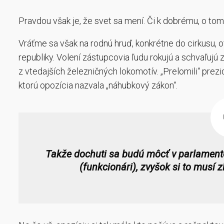
Pravdou však je, že svet sa mení. Či k dobrému, o to
Vráťme sa však na rodnú hruď, konkrétne do cirkusu
republiky. Volení zástupcovia ľudu rokujú a schvaľujú z
z vtedajších železničných lokomotív. „Prelomili“ prez
ktorú opozícia nazvala „náhubkový zákon“.
Takže dochuti sa budú môcť v parlament
(funkcionári), zvyšok si to musí