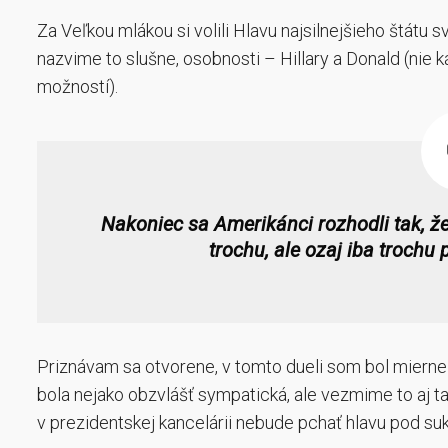
Za Veľkou mlákou si volili Hlavu najsilnejšieho štátu sve
nazvime to slušne, osobnosti – Hillary a Donald (nie
možností).
Nakoniec sa Amerikánci rozhodli tak, že
trochu, ale ozaj iba trochu
Priznávam sa otvorene, v tomto dueli som bol mierne 
bola nejako obzvlášť sympatická, ale vezmime to aj tak
v prezidentskej kancelárii nebude pchať hlavu pod su