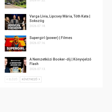
2026.07.22.
Varga Lívia, Lipcsey Mária, Tóth Kata |
Sokszög
2026.07.18.
Supergirl (power) | Filmes
2026.07.16.
A Nemzetközi Booker-díj | Könyvjelző
Flash
2026.07.13.
ELŐZŐ
KÖVETKEZŐ