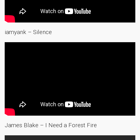
iamyank – Silence
James Blake – I Need a Forest Fire