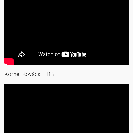
Kornél Kovács – BB