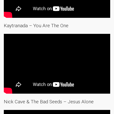
Kaytranada – You Are The One
Nick Cave & The Bad Seeds – Jesus Alone