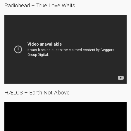
Radiohead – True Love Waits
HÆLOS – Earth Not Above