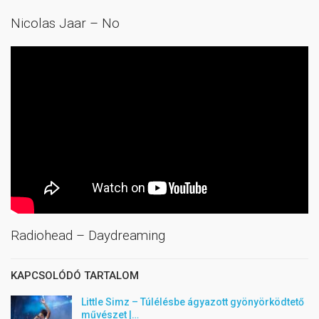
Nicolas Jaar – No
Radiohead – Daydreaming
KAPCSOLÓDÓ TARTALOM
Little Simz – Túlélésbe ágyazott gyönyörködtető
művészet |…