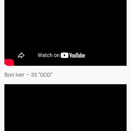
Bon Iver – 33 ”GOD”