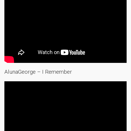
AlunaGeorge – I Remember