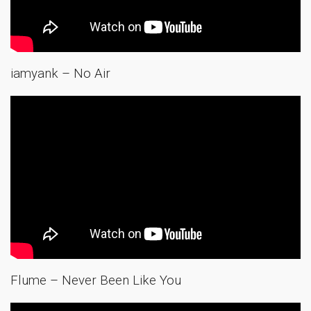
iamyank – No Air
Flume – Never Been Like You