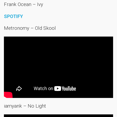
Frank Ocean – Ivy
SPOTIFY
Metronomy – Old Skool
iamyank – No Light