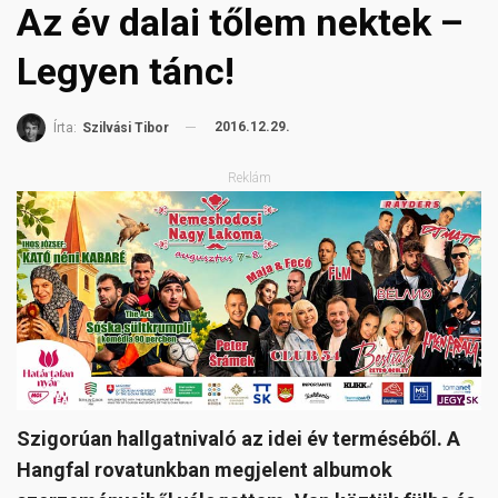
Az év dalai tőlem nektek –
Legyen tánc!
2016.12.29.
Írta:
Szilvási Tibor
Reklám
Szigorúan hallgatnivaló az idei év terméséből. A
Hangfal rovatunkban megjelent albumok