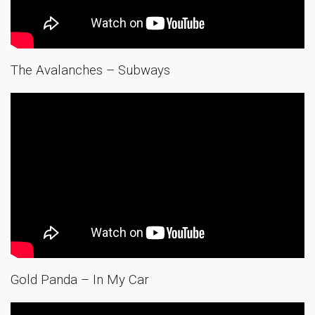
The Avalanches – Subways
Gold Panda – In My Car