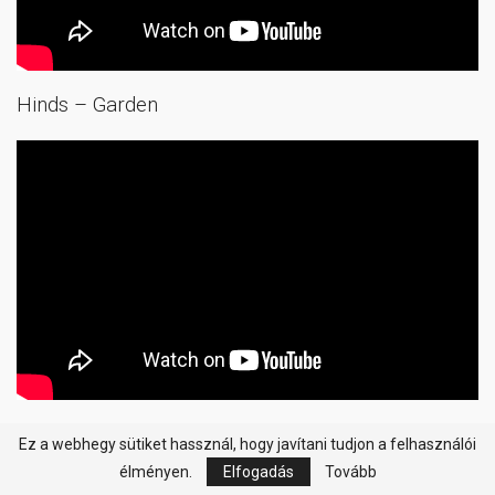
Hinds – Garden
Kings Of Leon – Around The World
Ez a webhegy sütiket hassznál, hogy javítani tudjon a felhasználói
élményen.
Elfogadás
Tovább