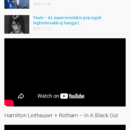
2025.11.20.
Yeule – Az experimentális pop egyik
legfontosabb új hangja |…
2025.11.12.
Hamilton Leithauser + Rotham – In A Black Out