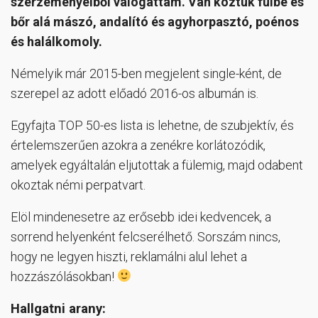
szerzeményeiből válogattam. Van köztük fülbe és
bőr alá mászó, andalító és agyhorpasztó, poénos
és halálkomoly.
Némelyik már 2015-ben megjelent single-ként, de
szerepel az adott előadó 2016-os albumán is.
Egyfajta TOP 50-es lista is lehetne, de szubjektív, és
értelemszerűen azokra a zenékre korlátozódik,
amelyek egyáltalán eljutottak a fülemig, majd odabent
okoztak némi perpatvart.
Elöl mindenesetre az erősebb idei kedvencek, a
sorrend helyenként felcserélhető. Sorszám nincs,
hogy ne legyen hiszti, reklamálni alul lehet a
hozzászólásokban!
Hallgatni arany: