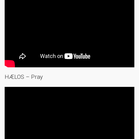
HÆLOS – Pray